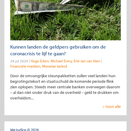
Kunnen landen de geldpers gebruiken om de
coronacrisis te lijf te gaan?
28 jul 2020
Hugo Erken
Michael Every
Erik-Jan van Harn
Financiële markten
Monetair beleid
Door de omvangrijke steunpakketten zullen veel landen hun
begrotingstekort en staatsschuld de komende periode flink
zien oplopen. Steeds meer centrale banken overwegen daarom
– al dan niet onder druk van de overheid – geld te drukken om
overheidsm...
> toon alle
MeJudice © 2026