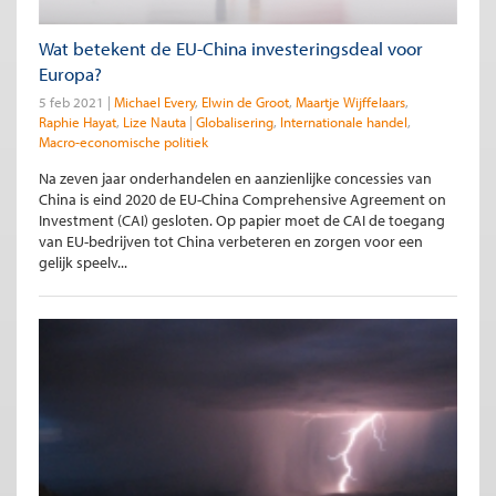
Wat betekent de EU-China investeringsdeal voor
Europa?
5 feb 2021
Michael Every
Elwin de Groot
Maartje Wijffelaars
Raphie Hayat
Lize Nauta
Globalisering
Internationale handel
Macro-economische politiek
Na zeven jaar onderhandelen en aanzienlijke concessies van
China is eind 2020 de EU-China Comprehensive Agreement on
Investment (CAI) gesloten. Op papier moet de CAI de toegang
van EU-bedrijven tot China verbeteren en zorgen voor een
gelijk speelv...