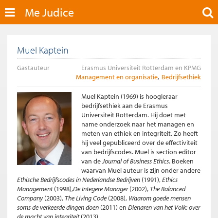
Me Judice
Muel Kaptein
Gastauteur
Erasmus Universiteit Rotterdam en KPMG
Management en organisatie
Bedrijfsethiek
Muel Kaptein (1969) is hoogleraar
bedrijfsethiek aan de Erasmus
Universiteit Rotterdam. Hij doet met
name onderzoek naar het managen en
meten van ethiek en integriteit. Zo heeft
hij veel gepubliceerd over de effectiviteit
van bedrijfscodes. Muel is section editor
van de
Journal of Business Ethics
. Boeken
waarvan Muel auteur is zijn onder andere
Ethische Bedrijfscodes in Nederlandse Bedrijven
(1991),
Ethics
Management
(1998),
De Integere Manager
(2002),
The Balanced
Company
(2003),
The Living Code
(2008),
Waarom goede mensen
soms de verkeerde dingen doen
(2011) en
Dienaren van het Volk: over
de macht van integriteit
(2013).