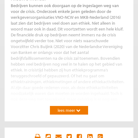
Bedrijven kunnen ook doorgaan op de ingeslagen weg van
voor de crisis. Onderzoek enkele jaren geleden door de
werkgeversorganisaties VNO-NCW en MKB-Nederland (2016)
laat zien dat bedrijven veel doen aan ethiek. Niet alleen in
woord maar ook in daad. Dit voortzetten wordt een hele kluif.
De financiële druk op bedrijven neemt immers na de crisis
ongetwijfeld verder toe. Niet voor niets waarschuwde
Voorzitter Chris Buijink (2020) van de Nederlandse Vereniging
van Banken er onlangs voor dat het aantal
bedrijfsfaillissementen na de crisis zal toenemen. Bovendien
hebben veel bedrijven nog veel in te halen op het gebied van
ethiek. In crisistijd hebben zij hun ethiekprogramma’s
teruggeschroefd of gepauzeerd. Of het nu gaat om
ethiektrainingen, ethiekmetingen of andere ethiekactiviteiten.
Al zijn daar goede redenen voor, als deze ethiekactiviteiten
noodzakelijk waren dan moeten ze worden ingehaald. Toch is
ook deze weg niet toereikend, maar gelukkig is er nog een
andere weg.
lees meer
Want ondanks de commotie over de ethiek
van enkele bedrijven hebben veel bedrijven
in de crisistijd een ethiek gevolgd die tot