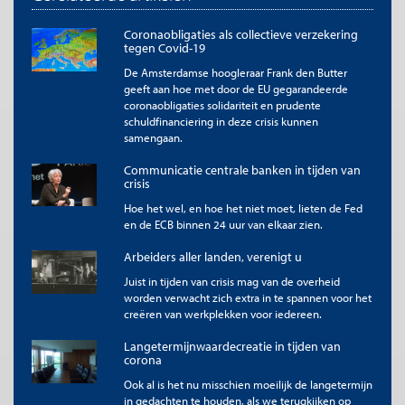
De titel en eerste zinnen van dit artikel mogen zonder toestemming
worden overgenomen met de bronvermelding
Me Judice
en, indien
Coronaobligaties als collectieve verzekering
online, een link naar het artikel. Volledige overname is slechts beperkt
tegen Covid-19
toegestaan. Voor meer informatie, zie onze
copyright richtlijnen
.
De Amsterdamse hoogleraar Frank den Butter
Afbeelding
geeft aan hoe met door de EU gegarandeerde
Afbeelding '
Zuidas
' door '
Hans Luthart
'
coronaobligaties solidariteit en prudente
schuldfinanciering in deze crisis kunnen
samengaan.
Communicatie centrale banken in tijden van
crisis
Hoe het wel, en hoe het niet moet, lieten de Fed
en de ECB binnen 24 uur van elkaar zien.
Arbeiders aller landen, verenigt u
Juist in tijden van crisis mag van de overheid
worden verwacht zich extra in te spannen voor het
creëren van werkplekken voor iedereen.
Langetermijnwaardecreatie in tijden van
corona
Ook al is het nu misschien moeilijk de langetermijn
in gedachten te houden, als we terugkijken op