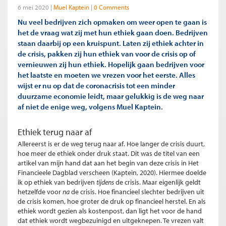
6 mei 2020
Muel Kaptein
0 Comments
Nu veel bedrijven zich opmaken om weer open te gaan is
het de vraag wat zij met hun ethiek gaan doen. Bedrijven
staan daarbij op een kruispunt. Laten zij ethiek achter in
de crisis, pakken zij hun ethiek van voor de crisis op of
vernieuwen zij hun ethiek. Hopelijk gaan bedrijven voor
het laatste en moeten we vrezen voor het eerste. Alles
wijst er nu op dat de coronacrisis tot een minder
duurzame economie leidt, maar gelukkig is de weg naar
af niet de enige weg, volgens Muel Kaptein.
Ethiek terug naar af
Allereerst is er de weg terug naar af. Hoe langer de crisis duurt,
hoe meer de ethiek onder druk staat. Dit was de titel van een
artikel van mijn hand dat aan het begin van deze crisis in Het
Financieele Dagblad verscheen (Kaptein, 2020). Hiermee doelde
ik op ethiek van bedrijven
tijdens
de crisis. Maar eigenlijk geldt
hetzelfde voor
na
de crisis. Hoe financieel slechter bedrijven uit
de crisis komen, hoe groter de druk op financieel herstel. En als
ethiek wordt gezien als kostenpost, dan ligt het voor de hand
dat ethiek wordt wegbezuinigd en uitgeknepen. Te vrezen valt