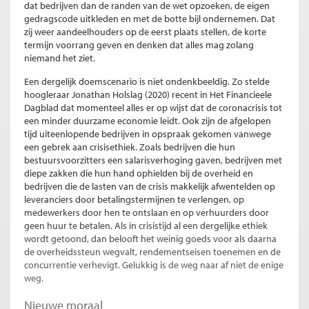
dat bedrijven dan de randen van de wet opzoeken, de eigen
gedragscode uitkleden en met de botte bijl ondernemen. Dat
zij weer aandeelhouders op de eerst plaats stellen, de korte
termijn voorrang geven en denken dat alles mag zolang
niemand het ziet.
Een dergelijk doemscenario is niet ondenkbeeldig. Zo stelde
hoogleraar Jonathan Holslag (2020) recent in Het Financieele
Dagblad dat momenteel alles er op wijst dat de coronacrisis tot
een minder duurzame economie leidt. Ook zijn de afgelopen
tijd uiteenlopende bedrijven in opspraak gekomen vanwege
een gebrek aan crisisethiek. Zoals bedrijven die hun
bestuursvoorzitters een salarisverhoging gaven, bedrijven met
diepe zakken die hun hand ophielden bij de overheid en
bedrijven die de lasten van de crisis makkelijk afwentelden op
leveranciers door betalingstermijnen te verlengen, op
medewerkers door hen te ontslaan en op verhuurders door
geen huur te betalen. Als in crisistijd al een dergelijke ethiek
wordt getoond, dan belooft het weinig goeds voor als daarna
de overheidssteun wegvalt, rendementseisen toenemen en de
concurrentie verhevigt. Gelukkig is de weg naar af niet de enige
weg.
Nieuwe moraal