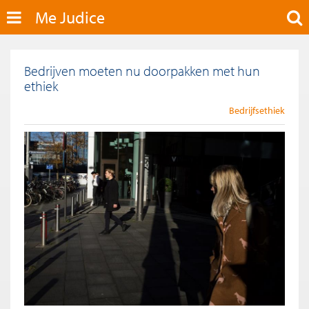
Me Judice
Bedrijven moeten nu doorpakken met hun
ethiek
Bedrijfsethiek