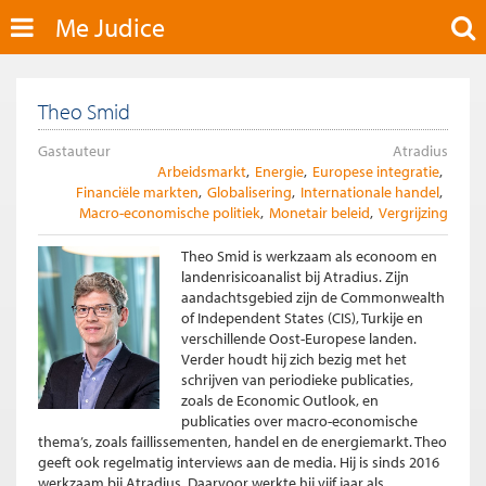
Me Judice
Theo Smid
Gastauteur
Atradius
Arbeidsmarkt
Energie
Europese integratie
Financiële markten
Globalisering
Internationale handel
Macro-economische politiek
Monetair beleid
Vergrijzing
Theo Smid is werkzaam als econoom en
landenrisicoanalist bij Atradius. Zijn
aandachtsgebied zijn de Commonwealth
of Independent States (CIS), Turkije en
verschillende Oost-Europese landen.
Verder houdt hij zich bezig met het
schrijven van periodieke publicaties,
zoals de Economic Outlook, en
publicaties over macro-economische
thema’s, zoals faillissementen, handel en de energiemarkt. Theo
geeft ook regelmatig interviews aan de media. Hij is sinds 2016
werkzaam bij Atradius. Daarvoor werkte hij vijf jaar als