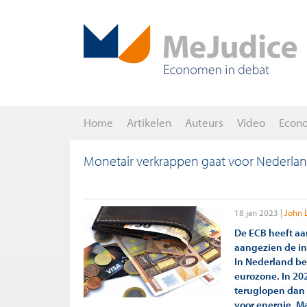
Home
Artikelen
Auteurs
Video
Econ
Monetair verkrappen gaat voor Nederla
18 jan 2023
John 
De ECB heeft a
aangezien de inf
In Nederland be
eurozone. In 20
teruglopen dan 
voor energie. Ma