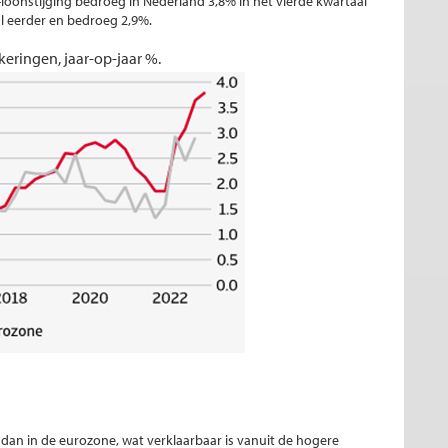
o-loonstijging bedroeg in Nederland 3,8% in het vierde kwartaal
al eerder en bedroeg 2,9%.
keringen, jaar-op-jaar %.
t dan in de eurozone, wat verklaarbaar is vanuit de hogere