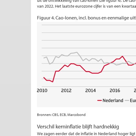
uit de ontwikkeling van cao-lonen (zie figuur 4). De ca
van 2022. Het laatste eurozone cijfer is van een kwarta
Figuur 4. Cao-lonen, incl. bonus en eenmalige uit
Bronnen: CBS, ECB, Marcobond
Verschil kerninflatie blijft hardnekkig
We zagen eerder dat de inflatie in Nederland hoger lig