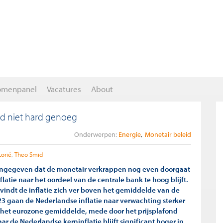
omenpanel
Vacatures
About
nd niet hard genoeg
Onderwerpen:
Energie
Monetair beleid
Lorié
Theo Smid
angegeven dat de monetair verkrappen nog even doorgaat
latie naar het oordeel van de centrale bank te hoog blijft.
vindt de inflatie zich ver boven het gemiddelde van de
23 gaan de Nederlandse inflatie naar verwachting sterker
het eurozone gemiddelde, mede door het prijsplafond
ar de Nederlandse kerninflatie blijft significant hoger in