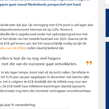
ppen gaat vanuit Nederlands perspectief niet hard
erde keer dat jaar. De verhoging met 0,5%-punt is wel lager dan
depositorente komt hiermee uit op 2,0%. Tevens is
tefeuille die is opgebouwd onder het opkoopprogramma met
t het einde van het tweede kwartaal van 2023. Daarna zal de
ECB gaf tevens aan dat het waarschijnlijk nodig zal zijn de
ta over de inflatie
zullen daarbij leidend zijn.
tellen is hoe de nu nog veel hogere
ng met die van de eurozone gaat ontwikkelen.
n iets lager tempo, komt niet uit de lucht vallen. De inflatie in
 tot 9,2% jaar-op-jaar opgelopen in december. Dat laatste cijfer
, het is volgens de ECB duidelijk dat de inflatie nog voor een
n. De ECB heeft haar inflatieverwachtingen daarbij opwaarts
 onderstreept nog eens dat monetair verkrappen onontkoombaar
-op-jaar % verandering.