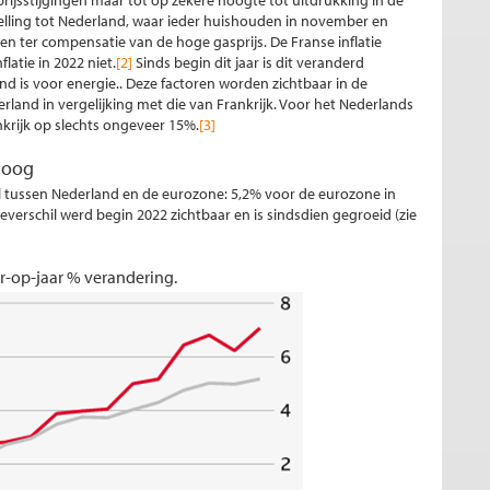
rijsstijgingen maar tot op zekere hoogte tot uitdrukking in de
telling tot Nederland, waar ieder huishouden in november en
 ter compensatie van de hoge gasprijs. De Franse inflatie
latie in 2022 niet.
[2]
Sinds begin dit jaar is dit veranderd
nd is voor energie.. Deze factoren worden zichtbaar in de
erland in vergelijking met die van Frankrijk. Voor het Nederlands
krijk op slechts ongeveer 15%.
[3]
 hoog
il tussen Nederland en de eurozone: 5,2% voor de eurozone in
verschil werd begin 2022 zichtbaar en is sindsdien gegroeid (zie
ar-op-jaar % verandering.