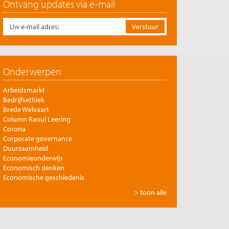
Ontvang updates via e-mail
Onderwerpen
Arbeidsmarkt
Bedrijfsethiek
Brede Welvaart
Column Raoul Leering
Corona
Corporate governance
Duurzaamheid
Economieonderwijs
Economisch denken
Economische geschiedenis
Energie
> toon alle
Europese integratie
Filosofie en economie
Financiële markten
Gezondheidszorg