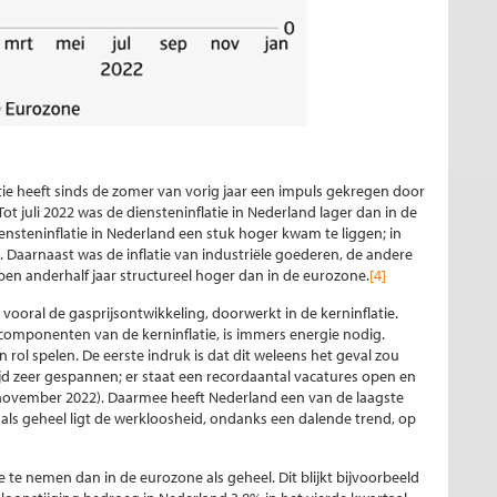
atie heeft sinds de zomer van vorig jaar een impuls gekregen door
ot juli 2022 was de diensteninflatie in Nederland lager dan in de
steninflatie in Nederland een stuk hoger kwam te liggen; in
Daarnaast was de inflatie van industriële goederen, de andere
pen anderhalf jaar structureel hoger dan in de eurozone.
[4]
 vooral de gasprijsontwikkeling, doorwerkt in de kerninflatie.
componenten van de kerninflatie, is immers energie nodig.
rol spelen. De eerste indruk is dat dit weleens het geval zou
ijd zeer gespannen; er staat een recordaantal vacatures open en
 (november 2022). Daarmee heeft Nederland een van de laagste
 als geheel ligt de werkloosheid, ondanks een dalende trend, op
e te nemen dan in de eurozone als geheel. Dit blijkt bijvoorbeeld