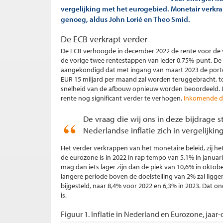
vergelijking met het eurogebied. Monetair verkra
genoeg, aldus John Lorié en Theo Smid.
De ECB verkrapt verder
De ECB verhoogde in december 2022 de rente voor de vi
de vorige twee rentestappen van ieder 0,75%-punt. De 
aangekondigd dat met ingang van maart 2023 de por
EUR 15 miljard per maand zal worden teruggebracht, to
snelheid van de afbouw opnieuw worden beoordeeld. De 
rente nog significant verder te verhogen.
Inkomende da
De vraag die wij ons in deze bijdrage s
Nederlandse inflatie zich in vergelijki
Het verder verkrappen van het monetaire beleid, zij het i
de eurozone is in 2022 in rap tempo van 5,1% in januari
mag dan iets lager zijn dan de piek van 10,6% in oktober
langere periode boven de doelstelling van 2% zal ligge
bijgesteld, naar 8,4% voor 2022 en 6,3% in 2023. Dat
is.
Figuur 1. Inflatie in Nederland en Eurozone, jaar