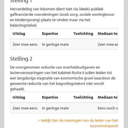
Stelling 1
Herverdeling van inkomen dient niet via (deels) publiek
gefinancierde voorzieningen (zoals zorg, sociale woningbouw
en kinderopvang) plaats te vinden maar via het
belastingstelsel.
Uitslag
Expertise
Toelichting
Mediaan totale ui
Zeer mee eens
In geringe mate
Zeer mee eens
Stelling 2
De voorgenomen reductie van overheidsuitgaven en
lastenverzwaringen van het kabinet-Rutte II zullen leiden tot
een langdurige stagnatie van economische groei waardoor de
gewenste reductie van het begrotingstekort niet wordt
gehaald.
Uitslag
Expertise
Toelichting
Mediaan totale ui
Zeer mee eens
In geringe mate
Eens noch oneen
> bekijk hier de meningen van de leden van het
economenpanel