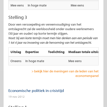
Mee eens
In hoge mate
Mee eens
Stelling 3
Door een versoepeling en vereenvoudiging van het
ontslagrecht zal de werkloosheid onder oudere werknemers
(50 jaar en ouder) op korte termijn stijgen.
Noot: bij een korte termijn moet men hier denken aan een periode van
1 tot 4 jaar na invoering van de hervorming van het ontslagrecht.
Uitslag
Expertise
Toelichting
Mediaan totale uitslag
M
Oneens
In hoge mate
Mee eens
I
> bekijk hier de meningen van de leden van het
economenpanel
Economische politiek in crisistijd
19 nov 2012