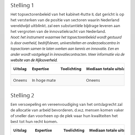
Stelling 1
Het topsectorenbeleid van het kabinet-Rutte II, dat gericht is op
het versterken van de positie van sectoren waarin Nederland
wereldwijd uitblinkt, zal een substantiële bijdrage leveren aan
het vergroten van de innovatiekracht van Nederland.
Noot: het instrument waarmee het topsectorenbeleid wordt gestuurd
is door overheid, bedrijfsleven, universiteiten en onderzoekscentra in
topsectoren samen te laten werken aan kennis en innovatie. Een en
ander wordt vastgelegd in innovatiecontracten. Meer informatie via de
website van de Rijksoverheid
.
Uitslag
Expertise
Toelichting
Mediaan totale uitslag
M
Oneens
In hoge mate
Oneens
I
Stelling 2
Een versoepeling en vereenvoudiging van het ontslagrecht zal
de allocatie van arbeid bevorderen, d.w.z. mensen komen vaker
of sneller dan voorheen op de plek waar hun kwaliteiten het
best tot hun recht komen.
Uitslag
Expertise
Toelichting
Mediaan totale uitslag