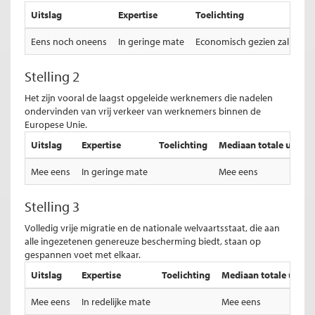
Uitslag
Expertise
Toelichting
Eens noch oneens
In geringe mate
Economisch gezien zal het eff
Stelling 2
Het zijn vooral de laagst opgeleide werknemers die nadelen
ondervinden van vrij verkeer van werknemers binnen de
Europese Unie.
Uitslag
Expertise
Toelichting
Mediaan totale uitslag
Mee eens
In geringe mate
Mee eens
Stelling 3
Volledig vrije migratie en de nationale welvaartsstaat, die aan
alle ingezetenen genereuze bescherming biedt, staan op
gespannen voet met elkaar.
Uitslag
Expertise
Toelichting
Mediaan totale uitsla
Mee eens
In redelijke mate
Mee eens