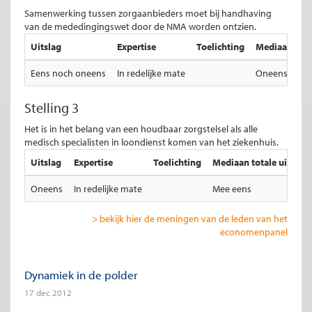
Samenwerking tussen zorgaanbieders moet bij handhaving
van de mededingingswet door de NMA worden ontzien.
Uitslag
Expertise
Toelichting
Mediaan total
Eens noch oneens
In redelijke mate
Oneens
Stelling 3
Het is in het belang van een houdbaar zorgstelsel als alle
medisch specialisten in loondienst komen van het ziekenhuis.
Uitslag
Expertise
Toelichting
Mediaan totale uitslag
Oneens
In redelijke mate
Mee eens
> bekijk hier de meningen van de leden van het
economenpanel
Dynamiek in de polder
17 dec 2012