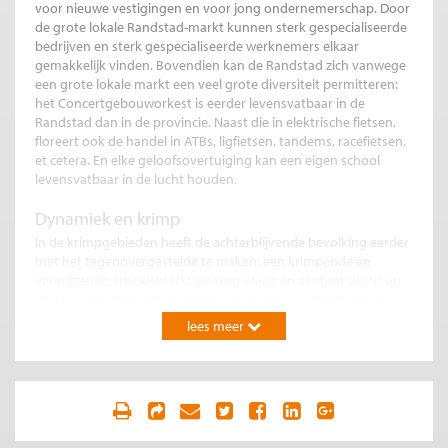
voor nieuwe vestigingen en voor jong ondernemerschap. Door
de grote lokale Randstad-markt kunnen sterk gespecialiseerde
bedrijven en sterk gespecialiseerde werknemers elkaar
gemakkelijk vinden. Bovendien kan de Randstad zich vanwege
een grote lokale markt een veel grote diversiteit permitteren:
het Concertgebouworkest is eerder levensvatbaar in de
Randstad dan in de provincie. Naast die in elektrische fietsen,
floreert ook de handel in ATBs, ligfietsen, tandems, racefietsen,
et cetera. En elke geloofsovertuiging kan een eigen school
levensvatbaar in de lucht houden.
Dynamiek en krimp
In de krimpgebieden heeft de achterblijvende bevolking eerder
met het tegenovergestelde te maken: een krimpende en
vergrijzende arbeidsmarkt waarop vraag en aanbod slecht op
elkaar aansluiten, een te kleine schaal om voorzieningen in
stand te houden (detailhandel, scholen, zorg, zwembaden, et
lees meer
cetera). En boven deze sombere neergang zweeft als een
zwaard van Damocles de extra problematiek van de
woningmarkt. Bevolkingskrimp laat zich vaak direct voelen op
de huizenmarkt. Leegstand, dalende prijzen en verpaupering
maken een gebied snel onaantrekkelijk. Een armoedeval zet de
regionale levensvatbaarheid verder onder druk. Een