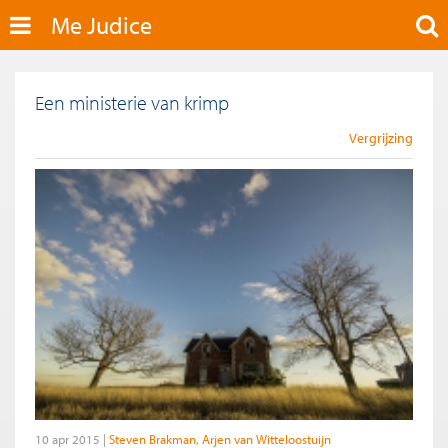
Me Judice
Een ministerie van krimp
Vergrijzing
10 apr 2015
Steven Brakman
Arjen van Witteloostuijn