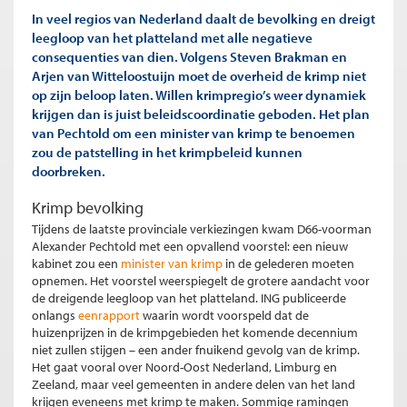
In veel regios van Nederland daalt de bevolking en dreigt
leegloop van het platteland met alle negatieve
consequenties van dien. Volgens Steven Brakman en
Arjen van Witteloostuijn moet de overheid de krimp niet
op zijn beloop laten. Willen krimpregio’s weer dynamiek
krijgen dan is juist beleidscoordinatie geboden. Het plan
van Pechtold om een minister van krimp te benoemen
zou de patstelling in het krimpbeleid kunnen
doorbreken.
Krimp bevolking
Tijdens de laatste provinciale verkiezingen kwam D66-voorman
Alexander Pechtold met een opvallend voorstel: een nieuw
kabinet zou een
minister van krimp
in de gelederen moeten
opnemen. Het voorstel weerspiegelt de grotere aandacht voor
de dreigende leegloop van het platteland. ING publiceerde
onlangs
eenrapport
waarin wordt voorspeld dat de
huizenprijzen in de krimpgebieden het komende decennium
niet zullen stijgen – een ander fnuikend gevolg van de krimp.
Het gaat vooral over Noord-Oost Nederland, Limburg en
Zeeland, maar veel gemeenten in andere delen van het land
krijgen eveneens met krimp te maken. Sommige ramingen