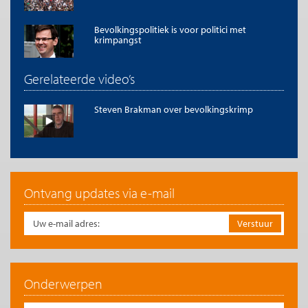
online, een link naar het artikel. Volledige overname is slechts beperkt
toegestaan. Voor meer informatie, zie onze
copyright richtlijnen
.
Bevolkingspolitiek is voor politici met
Afbeelding
krimpangst
Afbeelding ‘
Ontario Abandoned House
’ van Freaktography (
CC BY-NC-ND
2.0
)
Gerelateerde video’s
Steven Brakman over bevolkingskrimp
Ontvang updates via e-mail
Onderwerpen