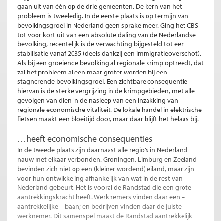
gaan uit van één op de drie gemeenten. De kern van het
probleem is tweeledig. In de eerste plaats is op termijn van
bevolkingsgroei in Nederland geen sprake meer. Ging het CBS
tot voor kort uit van een absolute daling van de Nederlandse
bevolking, recentelijk is de verwachting bijgesteld tot een
stabilisatie vanaf 2035 (deels dankzij een immigratieoverschot).
Als bij een groeiende bevolking al regionale krimp optreedt, dat
zal het probleem alleen maar groter worden bij een
stagnerende bevolkingsgroei. Een zichtbare consequentie
hiervan is de sterke vergrijzing in de krimpgebieden, met alle
gevolgen van dien in de nasleep van een inzakking van
regionale economische vitaliteit. De lokale handel in elektrische
fietsen maakt een bloeitijd door, maar daar blijft het helaas bij.
…heeft economische consequenties
In de tweede plaats zijn daarnaast alle regio’s in Nederland
nauw met elkaar verbonden. Groningen, Limburg en Zeeland
bevinden zich niet op een (kleiner wordend) eiland, maar zijn
voor hun ontwikkeling afhankelijk van wat in de rest van
Nederland gebeurt. Het is vooral de Randstad die een grote
aantrekkingskracht heeft. Werknemers vinden daar een –
aantrekkelijke – baan; en bedrijven vinden daar de juiste
werknemer. Dit samenspel maakt de Randstad aantrekkelijk