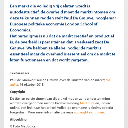
Een markt die volledig vrij gelaten wordt is
autodestructief, de overheid moet de markt intomen om
deze te kunnen redden stelt Paul De Grauwe, hoogleraar
Europese politieke economie London School of
Economics.
Het paradigma is nu dat de markt creatief en productief
is, de overheid is parasitair en dat is verkeerd zegt De
Grauwe. We hebben ze allebei nodig; de markt is
essentieel maar de overheid is essentieel om de markt te
laten functioneren en dat wordt vergeten.
Te citeren als
Paul de Grauwe, “Paul de Grauwe over de limieten van de markt”,
Me
Judice
, 16 oktober 2015.
Copyright
De titel en eerste zinnen van dit artikel mogen zonder toestemming
worden overgenomen met de bronvermelding
Me Judice
en, indien
online, een link naar het artikel. Volledige overname is slechts beperkt
toegestaan. Voor meer informatie, zie onze
copyright richtlijnen
.
Afbeelding
© Foto Me Judice