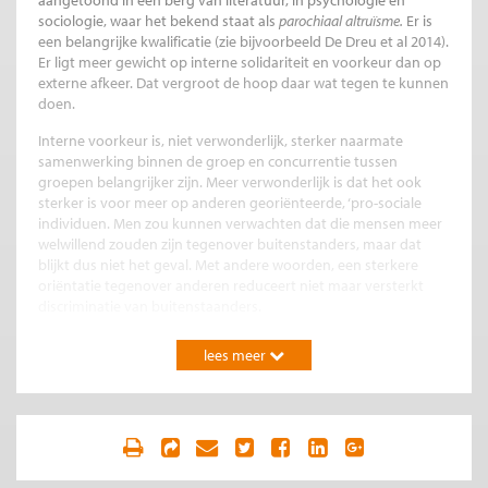
aangetoond in een berg van literatuur, in psychologie en
sociologie, waar het bekend staat als
parochiaal altruïsme.
Er is
een belangrijke kwalificatie (zie bijvoorbeeld De Dreu et al 2014).
Er ligt meer gewicht op interne solidariteit en voorkeur dan op
externe afkeer. Dat vergroot de hoop daar wat tegen te kunnen
doen.
Interne voorkeur is, niet verwonderlijk, sterker naarmate
samenwerking binnen de groep en concurrentie tussen
groepen belangrijker zijn. Meer verwonderlijk is dat het ook
sterker is voor meer op anderen georiënteerde, ‘pro-sociale
individuen. Men zou kunnen verwachten dat die mensen meer
welwillend zouden zijn tegenover buitenstanders, maar dat
blijkt dus niet het geval. Met andere woorden, een sterkere
oriëntatie tegenover anderen reduceert niet maar versterkt
discriminatie van buitenstaanders.
Liefdeshormoon
lees meer
Carsten de Dreu et al. (2011) onderzochten het effect van het
‘liefdeshormoon’ of ‘knuffelhormoon’ Oxytocine. Hier zou men
ook kunnen verwachten dat het discriminatie van outsiders
vermindert, maar ook hier blijkt het tegengestelde het geval.
Het intensiveert voorkeur voor de eigen groep, rivaliteit tussen
groepen en discriminatie.