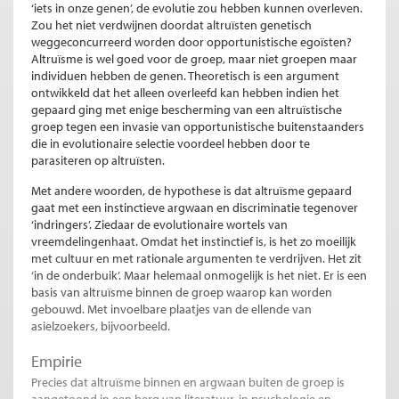
‘iets in onze genen’, de evolutie zou hebben kunnen overleven.
Zou het niet verdwijnen doordat altruïsten genetisch
weggeconcurreerd worden door opportunistische egoïsten?
Altruïsme is wel goed voor de groep, maar niet groepen maar
individuen hebben de genen. Theoretisch is een argument
ontwikkeld dat het alleen overleefd kan hebben indien het
gepaard ging met enige bescherming van een altruïstische
groep tegen een invasie van opportunistische buitenstaanders
die in evolutionaire selectie voordeel hebben door te
parasiteren op altruïsten.
Met andere woorden, de hypothese is dat altruïsme gepaard
gaat met een instinctieve argwaan en discriminatie tegenover
‘indringers’. Ziedaar de evolutionaire wortels van
vreemdelingenhaat. Omdat het instinctief is, is het zo moeilijk
met cultuur en met rationale argumenten te verdrijven. Het zit
‘in de onderbuik’. Maar helemaal onmogelijk is het niet. Er is een
basis van altruïsme binnen de groep waarop kan worden
gebouwd. Met invoelbare plaatjes van de ellende van
asielzoekers, bijvoorbeeld.
Empirie
Precies dat altruïsme binnen en argwaan buiten de groep is