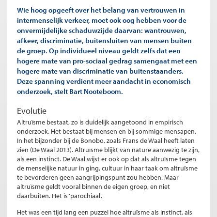
Wie hoog opgeeft over het belang van vertrouwen in
intermenselijk verkeer, moet ook oog hebben voor de
onvermijdelijke schaduwzijde daarvan: wantrouwen,
afkeer, discriminatie, buitensluiten van mensen buiten
de groep. Op individueel niveau geldt zelfs dat een
hogere mate van pro-sociaal gedrag samengaat met een
hogere mate van discriminatie van buitenstaanders.
Deze spanning verdient meer aandacht in economisch
onderzoek, stelt Bart Nooteboom.
Evolutie
Altruïsme bestaat, zo is duidelijk aangetoond in empirisch
onderzoek. Het bestaat bij mensen en bij sommige mensapen.
In het bijzonder bij de Bonobo, zoals Frans de Waal heeft laten
zien (De Waal 2013). Altruïsme blijkt van nature aanwezig te zijn,
als een instinct. De Waal wijst er ook op dat als altruïsme tegen
de menselijke natuur in ging, cultuur in haar taak om altruïsme
te bevorderen geen aangrijpingspunt zou hebben. Maar
altruïsme geldt vooral binnen de eigen groep, en niet
daarbuiten. Het is ‘parochiaal’.
Het was een tijd lang een puzzel hoe altruïsme als instinct, als