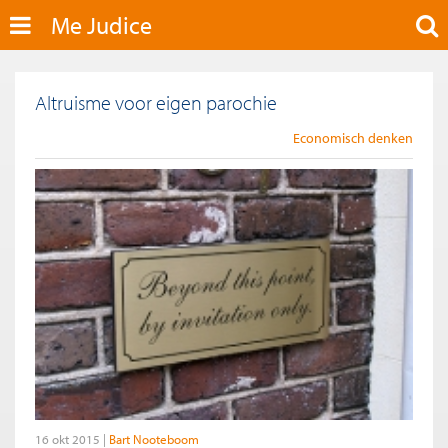
Me Judice
Altruisme voor eigen parochie
Economisch denken
16 okt 2015
Bart Nooteboom