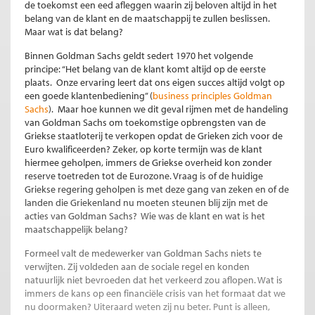
de toekomst een eed afleggen waarin zij beloven altijd in het
belang van de klant en de maatschappij te zullen beslissen.
Maar wat is dat belang?
Binnen Goldman Sachs geldt sedert 1970 het volgende
principe: “Het belang van de klant komt altijd op de eerste
plaats. Onze ervaring leert dat ons eigen succes altijd volgt op
een goede klantenbediening” (
business principles Goldman
Sachs
). Maar hoe kunnen we dit geval rijmen met de handeling
van Goldman Sachs om toekomstige opbrengsten van de
Griekse staatloterij te verkopen opdat de Grieken zich voor de
Euro kwalificeerden? Zeker, op korte termijn was de klant
hiermee geholpen, immers de Griekse overheid kon zonder
reserve toetreden tot de Eurozone. Vraag is of de huidige
Griekse regering geholpen is met deze gang van zeken en of de
landen die Griekenland nu moeten steunen blij zijn met de
acties van Goldman Sachs? Wie was de klant en wat is het
maatschappelijk belang?
Formeel valt de medewerker van Goldman Sachs niets te
verwijten. Zij voldeden aan de sociale regel en konden
natuurlijk niet bevroeden dat het verkeerd zou aflopen. Wat is
immers de kans op een financiële crisis van het formaat dat we
nu doormaken? Uiteraard weten zij nu beter. Punt is alleen,