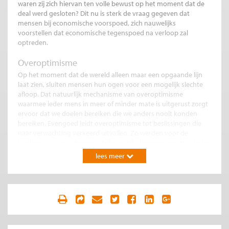
waren zij zich hiervan ten volle bewust op het moment dat de
deal werd gesloten? Dit nu is sterk de vraag gegeven dat
mensen bij economische voorspoed, zich nauwelijks
voorstellen dat economische tegenspoed na verloop zal
optreden.
Overoptimisme
Op het moment dat de wereld alleen maar een opgaande lijn
laat zien, sluiten mensen hun ogen voor een mogelijk slechte
afloop. Dat natuurlijk mechanisme van overoptimisme
waarmee ieder mens in meer of minder mate is uitgerust zorgt
ervoor dat we doelen bereiken die we anders nooit konden
bereiken. Evengoed leidt overoptimisme tot beslissingen die
naar verwachting verkeerd uitvallen. Zo werden voor de
kredietcrisis aan schippers
de facto
zelfs
leningen verstrekt van
100 procent van de onderliggende waarde van de schepen. Op
lees meer
dat moment ging het Nederland economisch voor de wind en
was een hypotheek van 100 procent makkelijk op te brengen.
De klant en de bank waren dan ook buitengewoon tevreden.
Tegen dit optimisme helpt dus geen eed. Ook een tuchtcollege
zal hier weinig uithalen, tenzij het expliciet verboden is een
hypotheek van 100 procent te geven. Wellicht dat een recent
onderzoek uitkomst biedt voor De Jager.