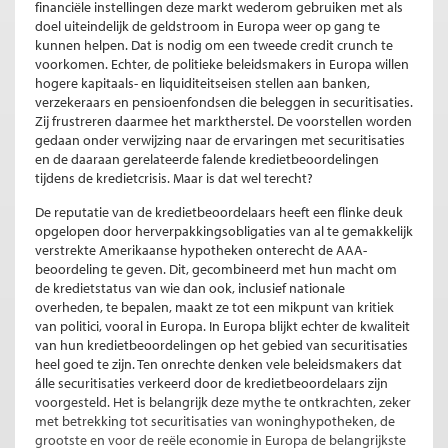
financiële instellingen deze markt wederom gebruiken met als
doel uiteindelijk de geldstroom in Europa weer op gang te
kunnen helpen. Dat is nodig om een tweede credit crunch te
voorkomen. Echter, de politieke beleidsmakers in Europa willen
hogere kapitaals- en liquiditeitseisen stellen aan banken,
verzekeraars en pensioenfondsen die beleggen in securitisaties.
Zij frustreren daarmee het marktherstel. De voorstellen worden
gedaan onder verwijzing naar de ervaringen met securitisaties
en de daaraan gerelateerde falende kredietbeoordelingen
tijdens de kredietcrisis. Maar is dat wel terecht?
De reputatie van de kredietbeoordelaars heeft een flinke deuk
opgelopen door herverpakkingsobligaties van al te gemakkelijk
verstrekte Amerikaanse hypotheken onterecht de AAA-
beoordeling te geven. Dit, gecombineerd met hun macht om
de kredietstatus van wie dan ook, inclusief nationale
overheden, te bepalen, maakt ze tot een mikpunt van kritiek
van politici, vooral in Europa. In Europa blijkt echter de kwaliteit
van hun kredietbeoordelingen op het gebied van securitisaties
heel goed te zijn. Ten onrechte denken vele beleidsmakers dat
álle securitisaties verkeerd door de kredietbeoordelaars zijn
voorgesteld. Het is belangrijk deze mythe te ontkrachten, zeker
met betrekking tot securitisaties van woninghypotheken, de
grootste en voor de reële economie in Europa de belangrijkste