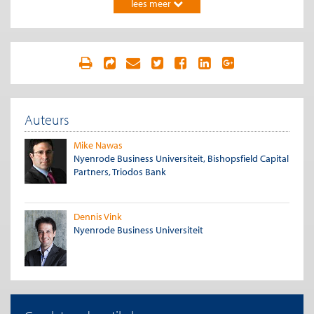
blijven tot 0,7%. Aangezien AAA-beoordeelde securitisaties vele
lees meer
procenten bescherming voor kredietverliezen hebben, blijven
deze hoog beoordeelde securitisaties ruim buiten schot. Het is
een opmerkelijke prestatie, zeker als je bedenkt dat in de cijfers
ook notoire probleemgebieden zitten zoals Griekenland,
Spanje, Ierland en Portugal. Bovendien geldt dat zelfs van
failliete banken, zoals DSB Bank, de securitisaties die ooit een
AAA-rating kregen nog gewoon in de pas lopen met rente en
aflossing. Een prestatie van formaat.
Auteurs
Het over één kam scheren van Europese securitisaties met
Mike Nawas
misstanden in Amerika, waar de kredietverliezen op
Nyenrode Business Universiteit, Bishopsfield Capital
securitisaties van woninghypotheken maar liefst vijftig keer zo
Partners, Triodos Bank
hoog liggen, of – nog erger – met dubbelverpakte CDOs,
bewijst de Europese economie geen dienst. De politiek die de
hogere kapitaals- en liquiditeitsnormen voor banken en
verzekeraars willen stellen, heeft zich te veel door de
Dennis Vink
onterechte vergelijkingen met Amerika laten leiden. Haar
Nyenrode Business Universiteit
ergernis over de invloed van kredietbeoordelaars heeft
waarschijnlijk ook niet bijgedragen aan hun mening over de
securitisatiemarkt.
Financiële stabiliteit
In zijn recente visie op de wereldwijde financiële stabiliteit, heeft