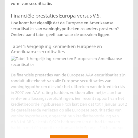
vorm van securitisatie.
Financiële prestaties Europa versus V.S.
Hoe komt het eigenlijk dat de Europese en Amerikaanse
securitisaties van woninghypotheken zo anders presteren?
Onderstaand tabel geeft aan waar de oorzaken liggen.
Tabel 1: Vergelijking kenmerken Europese en
Amerikaanse securitisaties
De financiële prestaties van de Europese AAA-securitisaties zijn
ronduit uitstekend: van alle Europese securitisaties van
woninghypotheken die vóór het uitbreken van de kredietcrisis
in 2007 een AAA-rating hadden, voldoen allen netjes aan hun
rente- en aflossingsverplichtingen. Een recent rapport van het
kredietbeoordelingsbureau Fitch laat zien dat tot 1 januari 2012
de gerealiseerde verliezen op alle Europese securitisaties van
woninghypotheken, ongeacht hun kredietbeoordeling van
AAA tot BBB, slechts 0,02% bedroegen (en dit had te maken
hadden met één specifieke transactie in Spanje). Fitch voorspelt
dat ook in de toekomst verliezen cumulatief beperkt zullen