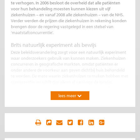
te verhogen. In 2006 besloot de overheid dat alle patiënten
voor hun behandeling moesten kunnen kiezen uit vijf
ziekenhuizen – en vanaf 2008 alle ziekenhuizen – van de NHS.
Verder werden de prijzen die ziekenhuizen in rekening konden
brengen door de regering vastgelegd in een stelsel van
‘maatstafconcurrentie’.
Brits natuurlijk experiment als bewijs
Deze beleidsverandering zorgt voor een natuurlijk experiment
waar onderzoekers gebruik van kunnen maken. Ziekenhuizen
concurreren in geografische markten, omdat patiënten er
onder andere de voorkeur aan geven dichtbij huis behandeld
te worden. De mate waarin ziekenhuizen te maken hebben met
concurrentie verschilt dus alleen al vanwege de locatie.
Onderzoekers kunnen dit feit gebruiken om de resultaten te
vergelijken van voor en na de invoering van het
lees meer
concurrentiebeleid in verschillende markten.
Concurrentie kan voordelen bieden
In een recent onderzoek samen met Rodrigo Moreno-Serra
(Gaynor et al., 2010) keken we naar de bijna 13 miljoen
ziekenhuisopnames in NHS-instellingen, voor en na de
beleidsverandering. We zagen dat ziekenhuizen die gevestigd