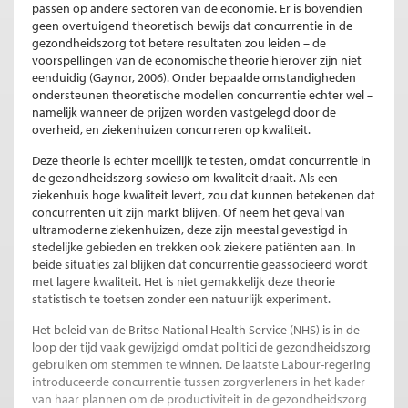
passen op andere sectoren van de economie. Er is bovendien
geen overtuigend theoretisch bewijs dat concurrentie in de
gezondheidszorg tot betere resultaten zou leiden – de
voorspellingen van de economische theorie hierover zijn niet
eenduidig (Gaynor, 2006). Onder bepaalde omstandigheden
ondersteunen theoretische modellen concurrentie echter wel –
namelijk wanneer de prijzen worden vastgelegd door de
overheid, en ziekenhuizen concurreren op kwaliteit.
Deze theorie is echter moeilijk te testen, omdat concurrentie in
de gezondheidszorg sowieso om kwaliteit draait. Als een
ziekenhuis hoge kwaliteit levert, zou dat kunnen betekenen dat
concurrenten uit zijn markt blijven. Of neem het geval van
ultramoderne ziekenhuizen, deze zijn meestal gevestigd in
stedelijke gebieden en trekken ook ziekere patiënten aan. In
beide situaties zal blijken dat concurrentie geassocieerd wordt
met lagere kwaliteit. Het is niet gemakkelijk deze theorie
statistisch te toetsen zonder een natuurlijk experiment.
Het beleid van de Britse National Health Service (NHS) is in de
loop der tijd vaak gewijzigd omdat politici de gezondheidszorg
gebruiken om stemmen te winnen. De laatste Labour-regering
introduceerde concurrentie tussen zorgverleners in het kader
van haar plannen om de productiviteit in de gezondheidszorg