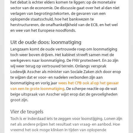
het debat is echter elders komen te liggen: op de monetaire
sector van de economie. De discussie gaat over het al dan niet
verlagen van begrotingstekorten, de gevaren van een
oplopende staatsschuld, hoe het bankwezen te
herstructureren, de onafhankelijkheid van de ECB, en het wel
en wee van het Europese noodfonds.
Uit de oude doos: loonmatiging
Langzaam komt de oude vertrouwde roep om loonmatiging
toch weer boven drijven. Het kabinet streeft samen met de
werkgevers naar loonmatiging. De FNV protesteert. En zo zijn
wij weer terug op vertrouwd terrein. Onlangs versprak
Lodewijk Asscher als minister van Sociale Zaken zich door erop
te wijzen dat er voor- en nadelen verbonden zijn aan
loonmatiging en vorig jaar
wees het CPB ook al op het gevaar
van een te grote loonmatiging
. De scherpe reactie op de wat
beige uitspraak van Asscher wijst erop dat de gevoeligheden
groot zijn.
Vier de teugels
Toch is er inderdaad iets te zeggen voor loonstijging. Lonen zijn
net als andere prijzen het resultaat van vraag- en aanbod. Hoe
vreemd het ook moge klinken in tijden van oplopende