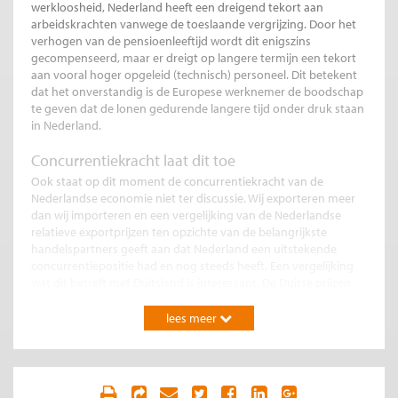
werkloosheid, Nederland heeft een dreigend tekort aan
arbeidskrachten vanwege de toeslaande vergrijzing. Door het
verhogen van de pensioenleeftijd wordt dit enigszins
gecompenseerd, maar er dreigt op langere termijn een tekort
aan vooral hoger opgeleid (technisch) personeel. Dit betekent
dat het onverstandig is de Europese werknemer de boodschap
te geven dat de lonen gedurende langere tijd onder druk staan
in Nederland.
Concurrentiekracht laat dit toe
Ook staat op dit moment de concurrentiekracht van de
Nederlandse economie niet ter discussie. Wij exporteren meer
dan wij importeren en een vergelijking van de Nederlandse
relatieve exportprijzen ten opzichte van de belangrijkste
handelspartners geeft aan dat Nederland een uitstekende
concurrentiepositie had en nog steeds heeft. Een vergelijking
wat dit betreft met Duitsland is interessant. De Duitse prijzen
op de exportmarkten, waar Nederland ook actief is, zijn hoger
dan die van Nederlandse exporteurs. Zo bezien staat niets een
lees meer
loonstijging in de weg.
Stille (wisselkoers)aanpassing
Daarnaast kan gewezen worden op de structurele problemen