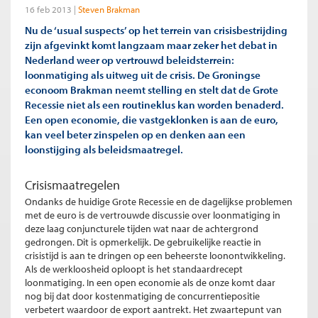
16 feb 2013
Steven Brakman
Nu de ‘usual suspects’ op het terrein van crisisbestrijding
zijn afgevinkt komt langzaam maar zeker het debat in
Nederland weer op vertrouwd beleidsterrein:
loonmatiging als uitweg uit de crisis. De Groningse
econoom Brakman neemt stelling en stelt dat de Grote
Recessie niet als een routineklus kan worden benaderd.
Een open economie, die vastgeklonken is aan de euro,
kan veel beter zinspelen op en denken aan een
loonstijging als beleidsmaatregel.
Crisismaatregelen
Ondanks de huidige Grote Recessie en de dagelijkse problemen
met de euro is de vertrouwde discussie over loonmatiging in
deze laag conjuncturele tijden wat naar de achtergrond
gedrongen. Dit is opmerkelijk. De gebruikelijke reactie in
crisistijd is aan te dringen op een beheerste loonontwikkeling.
Als de werkloosheid oploopt is het standaardrecept
loonmatiging. In een open economie als de onze komt daar
nog bij dat door kostenmatiging de concurrentiepositie
verbetert waardoor de export aantrekt. Het zwaartepunt van