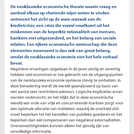
De neoklassieke economische theorie waarin vraag en
aanbod elkaar op vloeiende wijze weten te vinden
ontneemt het zicht op de ware oorzaak van de
kredietcrisis; een crisis die vooral voortkomt uit het
miskennen van de beperkte rationaliteit van mensen,
bankiers niet uitgezonderd, en het belang van sociale
relaties. Een rijkere economische wetenschap die deze
elementen meeneemt is dan ook van groot belang,
omdat de neoklassieke economie niet het hele verhaal
bevat.
Negatieve ervaringen opgedaan in de jaren zestig en zeventig
hebben veel economen er toe gebracht om de uitgangspunten
van de neoklassieke economie opnieuw stevig te omhelzen. In
deze benadering wordt de wereld geanalyseerd op basis van
een aantal zeer restrictieve axioma’s. Logische implicaties ervan
worden onderzocht, en het blijkt dat in deze economische
wereld een orde van vrije en concurrerende markten zorgt voor
een optimale allocatie van middelen, waarbij de overheid zich
moet beperken tot het bestellen van publieke goederen en het
beperken dan wel compenseren van negatieve externaliteiten.
Onevenwichtigheden kunnen alleen het gevolg zijn van
onvolledige informatie.