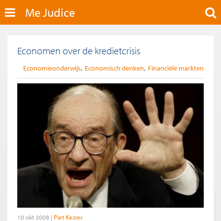
Me Judice
Economen over de kredietcrisis
Economieonderwijs
Economisch denken
Financiële markten
10 okt 2008
Piet Keizer