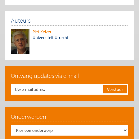
beloningen’; begrippen die in een neoklassieke analyse niet
kunnen voorkomen.
In de jaren dertig van de vorige eeuw hebben we dergelijke
Auteurs
sociale processen ook kunnen waarnemen, en bleken vrije
markteconomieën fragiel en instabiel te zijn. Het heeft toen
Piet Keizer
geleid tot links-radicale en rechts-radicale politieke
Universiteit Utrecht
bewegingen. Mensen blijken niet bereid te zijn te wachten
totdat de neoklassieke lange termijn is aangebroken, wanneer
vraag en aanbod elkaar weer hebben gevonden. “In the long
run, we are all dead”, zei Keynes in de richting van klassieke
economen. Mensen spreken hun overheid aan en eisen dat
irrationele en onrechtvaardige praktijken worden aangepakt.
Ontvang updates via e-mail
Twee economen uit de praktijk
Een tweetal voorbeelden van neoklassiek denken van
gerespecteerde economen kan dienen als illustratie. In een
interview in de NRC Handelsblad van 20 september jongstleden
ontvouwt Lex Hoogduin, chief economist van Robeco en
hoogleraar monetaire economie en financiële instellingen aan
Onderwerpen
de universiteit van Amsterdam, zijn visie op de actuele
financiële crisis. Hij constateert dat niemand schuldig is aan de
crisis, of anderszins dat iedereen daar schuld aan heeft.
‘Hoogmoedig’ gedrag kan alleen achteraf worden vastgesteld.