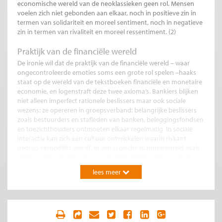
economische wereld van de neoklassieken geen rol. Mensen
voelen zich niet gebonden aan elkaar, noch in positieve zin in
termen van solidariteit en moreel sentiment, noch in negatieve
zin in termen van rivaliteit en moreel ressentiment. (2)
Praktijk van de financiële wereld
De ironie wil dat de praktijk van de financiële wereld – waar
ongecontroleerde emoties soms een grote rol spelen –haaks
staat op de wereld van de tekstboeken financiële en monetaire
economie, en logenstraft deze twee axioma’s. Bankiers blijken
niet alleen imperfect rationele beslissers maar ook sociale
wezens: ze opereren in groepsverband: belangrijke beslissers
zoals bestuurders en stafleden van banken, beleggingsfondsen
en toezichthouders ontmoeten elkaar regelmatig. In sociale
interactie kan zich een cultuur ontwikkelen waarin riskant
gedrag vergoelijkt wordt. In een typische mannenwereld zoals
de financiële wereld is, kan irrationeel gedrag zelfs prestige
opleveren. Een neoklassiek econoom kan dergelijke
lees meer
ontwikkelingen niet waarnemen, en kan dan ook niet begrijpen
dat er ook groepen in de samenleving zijn die moreel
ressentiment opbouwen indien ze weer eens in de media
geconfronteerd worden met de praktijken van de mannen aan
het roer. Zo ontstaan begrippen als ‘woekerpolis’ en ‘excessieve