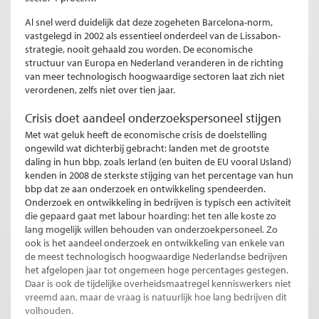
Al snel werd duidelijk dat deze zogeheten Barcelona-norm,
vastgelegd in 2002 als essentieel onderdeel van de Lissabon-
strategie, nooit gehaald zou worden. De economische
structuur van Europa en Nederland veranderen in de richting
van meer technologisch hoogwaardige sectoren laat zich niet
verordenen, zelfs niet over tien jaar.
Crisis doet aandeel onderzoekspersoneel stijgen
Met wat geluk heeft de economische crisis de doelstelling
ongewild wat dichterbij gebracht: landen met de grootste
daling in hun bbp, zoals Ierland (en buiten de EU vooral IJsland)
kenden in 2008 de sterkste stijging van het percentage van hun
bbp dat ze aan onderzoek en ontwikkeling spendeerden.
Onderzoek en ontwikkeling in bedrijven is typisch een activiteit
die gepaard gaat met labour hoarding: het ten alle koste zo
lang mogelijk willen behouden van onderzoekpersoneel. Zo
ook is het aandeel onderzoek en ontwikkeling van enkele van
de meest technologisch hoogwaardige Nederlandse bedrijven
het afgelopen jaar tot ongemeen hoge percentages gestegen.
Daar is ook de tijdelijke overheidsmaatregel kenniswerkers niet
vreemd aan, maar de vraag is natuurlijk hoe lang bedrijven dit
volhouden.