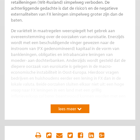
retailleningen (Wit-Rusland) simpelweg verboden. De
achterliggende gedachte is dat de risico’s en de negatieve
externaliteiten van FX leningen simpelweg groter zijn dan de
baten.
De variëteit in maatregelen weerspiegelt het gebrek aan
overeenstemming over de oorzaken van euroisatie. Enerzijds
wordt met een beschuldigende vinger gewezen naar de
instroom van (FX gedenomineerd) kapitaal in de vorm van
bankleningen, obligaties en intrabancaire leningen van
moeder- aan dochterbanken. Anderzijds wordt gesteld dat de
diepere oorzaak van euroisatie is gelegen in de macro-
economische instabiliteit in Oost-Europa. Hierdoor vragen
bedrijven en huishoudens eerder een lening in FX dan in de
lokale valuta. Beide oorzaken sluiten elkaar niet uit: een hoge
vraag
naar FX leningen in een land met een grillig
inflatieverloop zal beter beantwoord kunnen worden met een
aanbod van FX leningen als dat land financieel sterk
geïntegreerd is.
lees meer
Om de vraag te beantwoorden of en hoe FX leningen
ontmoedigd moeten worden, is het belangrijk beter te
begrijpen waarom euroisatie in sommige landen zo’n hoge
vlucht heeft genomen. Empirisch bewijs voor de diepere