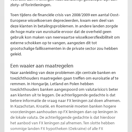
zloty- of forintleningen.
Toen tijdens de financiële crisis van 2008/2009 een aantal Oost-
Europese wisselkoersen deprecieerden, kwam een deel van
deze klanten in betalingsproblemen. In andere landen zorgde
de hoge mate van euroisatie ervoor dat de overheid geen
gebruik kon maken van neerwaartse wisselkoersflexibiliteit om
externe schokken op te vangen, aangezien dit tot
grootschalige faillissementen in de private sector zou hebben
geleid.
Een waaier aan maatregelen
Naar aanleiding van deze problemen zijn centrale banken en
toezichthouders maatregelen gaan treffen om euroisatie af te
remmen. In Hongarije, Letland en Polen hebben
toezichthouders banken aangespoord om valutarisico’s beter
aan klanten uit te leggen. De achterliggende gedachte is dat
betere informatie de vraag naar FX leningen zal doen afnemen.
In Kazachstan, Kroatië, en Roemenië moeten banken hogere
voorzieningen aanhouden op FX leningen dan op leningen in
de lokale valuta. De achterliggende gedachte is dat hierdoor
het aanbod van FX leningen zal afnemen. Ten slotte hebben
sommige landen FX hypotheken (Oekraïne) of alle FX