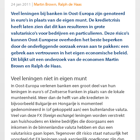
24 jan 2011
Martin Brown
Ralph de Haas
Veel leningen bij banken in Oost-Europa zijn genoteerd
in euro’s in plaats van de eigen munt. De kredietcrisis
heeft laten zien dat dit kan resulteren in grote
valutarisico’s voor bedrijven en particulieren. Deze risico’s
kunnen Oost-Europese overheden het beste beperken
door de onderliggende oorzaak ervan aan te pakken: een
gebrek aan vertrouwen in het eigen economische beleid.
Dit blijkt uit een onderzoek van de economen Martin
Brown en Ralph de Haas.
Veel leningen niet in eigen munt
In Oost-Europa verlenen banken een groot deel van hun
leningen in euro’s of Zwitserse franken in plaats van de lokale
munteenheid. Meer dan de helft van alle kredieten in
bijvoorbeeld Bulgarije en Hongarije is momenteel
gedenomineerd in (of gekoppeld aan) een buitenlandse valuta.
Veel van deze FX (
foreign exchange
) leningen worden verstrekt
aan huishoudens en kleine bedrijfjes die doorgaans een
inkomen in de binnenlandse valuta hebben en dus een
valutarisico gaan lopen. Tegenover dit risico staat natuurlijk het
voordeel dat FX leningen vaak aanzienlijk goedkoper zijn dan