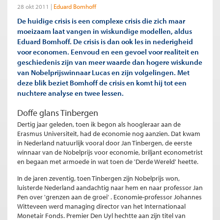
28 okt 2011
Eduard Bomhoff
De huidige crisis is een complexe crisis die zich maar
moeizaam laat vangen in wiskundige modellen, aldus
Eduard Bomhoff. De crisis is dan ook les in nederigheid
voor economen. Eenvoud en een gevoel voor realiteit en
geschiedenis zijn van meer waarde dan hogere wiskunde
van Nobelprijswinnaar Lucas en zijn volgelingen. Met
deze blik beziet Bomhoff de crisis en komt hij tot een
nuchtere analyse en twee lessen.
Doffe glans Tinbergen
Dertig jaar geleden, toen ik begon als hoogleraar aan de
Erasmus Universiteit, had de economie nog aanzien. Dat kwam
in Nederland natuurlijk vooral door Jan Tinbergen, de eerste
winnaar van de Nobelprijs voor economie, briljant econometrist
en begaan met armoede in wat toen de 'Derde Wereld' heette.
In de jaren zeventig, toen Tinbergen zijn Nobelprijs won,
luisterde Nederland aandachtig naar hem en naar professor Jan
Pen over 'grenzen aan de groei' . Economie-professor Johannes
Witteveen werd managing director van het Internationaal
Monetair Fonds. Premier Den Uyl hechtte aan zijn titel van