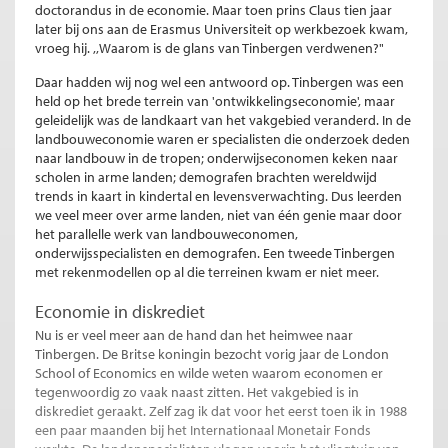
doctorandus in de economie. Maar toen prins Claus tien jaar
later bij ons aan de Erasmus Universiteit op werkbezoek kwam,
vroeg hij. ,,Waarom is de glans van Tinbergen verdwenen?"
Daar hadden wij nog wel een antwoord op. Tinbergen was een
held op het brede terrein van 'ontwikkelingseconomie', maar
geleidelijk was de landkaart van het vakgebied veranderd. In de
landbouweconomie waren er specialisten die onderzoek deden
naar landbouw in de tropen; onderwijseconomen keken naar
scholen in arme landen; demografen brachten wereldwijd
trends in kaart in kindertal en levensverwachting. Dus leerden
we veel meer over arme landen, niet van één genie maar door
het parallelle werk van landbouweconomen,
onderwijsspecialisten en demografen. Een tweede Tinbergen
met rekenmodellen op al die terreinen kwam er niet meer.
Economie in diskrediet
Nu is er veel meer aan de hand dan het heimwee naar
Tinbergen. De Britse koningin bezocht vorig jaar de London
School of Economics en wilde weten waarom economen er
tegenwoordig zo vaak naast zitten. Het vakgebied is in
diskrediet geraakt. Zelf zag ik dat voor het eerst toen ik in 1988
een paar maanden bij het Internationaal Monetair Fonds