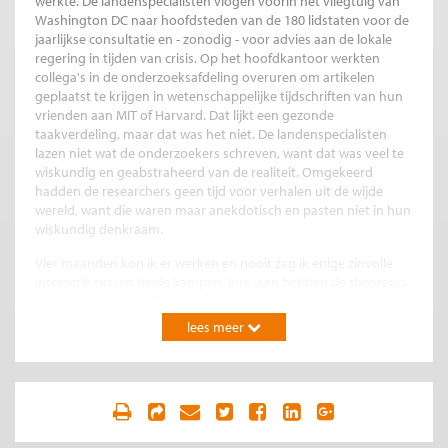
werkte. De landenspecialisten vlogen voorin het vliegtuig van
Washington DC naar hoofdsteden van de 180 lidstaten voor de
jaarlijkse consultatie en - zonodig - voor advies aan de lokale
regering in tijden van crisis. Op het hoofdkantoor werkten
collega's in de onderzoeksafdeling overuren om artikelen
geplaatst te krijgen in wetenschappelijke tijdschriften van hun
vrienden aan MIT of Harvard. Dat lijkt een gezonde
taakverdeling, maar dat was het niet. De landenspecialisten
lazen niet wat de onderzoekers schreven, want dat was veel te
wiskundig en geabstraheerd van de realiteit. Omgekeerd
hadden de researchers geen tijd voor verhalen uit de wijde
wereld, want die waren maar anekdotisch en pasten niet in hun
wiskundig denkraam.
Vier maanden kon ik er werken en nooit zag ik enige zinvolle
interactie tussen beide kampen. Intussen hebben de theoretici
veel wetenschappelijke tijdschriften overgenomen. Maar helaas
kunnen ze ons niet betrouwbaar voorspellen of Engeland er
lees meer
wijs aan doet om nu zwaar te bezuinigen of dat de VS beter af
zijn met nog niet concreet ingevulde bezuinigingen voor ná de
presidentsverkiezingen van 2012. De Nobelprijswinnaars zijn
het niet met elkaar eens. Lucas en Becker zijn stellig over de
noodzaak om snel en hard te bezuinigen; Krugman en Stiglitz
willen liever vooralsnog een groter tekort op de begroting.