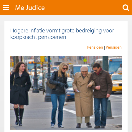
Me Judice
Hogere inflatie vormt grote bedreiging voor
koopkracht pensioenen
Pensioen
Pensioen