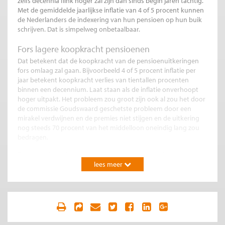
zelfs decennia flink hoger zal zijn dan sinds begin jaren tachtig.
Met de gemiddelde jaarlijkse inflatie van 4 of 5 procent kunnen
de Nederlanders de indexering van hun pensioen op hun buik
schrijven. Dat is simpelweg onbetaalbaar.
Fors lagere koopkracht pensioenen
Dat betekent dat de koopkracht van de pensioenuitkeringen
fors omlaag zal gaan. Bijvoorbeeld 4 of 5 procent inflatie per
jaar betekent koopkracht verlies van tientallen procenten
binnen een decennium. Laat staan als de inflatie onverhoopt
hoger uitpakt. Het probleem zou groot zijn ook al zou het door
de commissie Goudswaard geschetste probleem door een
mirakel verdwijnen en de premies niet stijgen en de uitkering
nog steeds 70 procent van het middelloon oneindig lang zou
bedragen.
De discussie zoals die nu wordt gevoerd is lang niet volledig.
Die moet ook gaan over de vraag hoe de pensioenfondsen hun
lees meer
vermogen moeten beleggen. Wel of niet in aandelen beleggen
is dan niet zo belangrijk. Wat wel belangrijk is, is dat
pensioenfondsen – wellicht verplicht – in die zaken gaan
beleggen die over het algemeen mee stijgen met de inflatie.
Beter risicomanagement