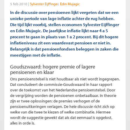
5 feb 2010
Sylvester Eijffinger
Edin Mujagic
In de discussie over pensioenen lijkt vergeten dat we een
unieke periode van lage inflatie achter de rug hebben.
Die tijd lijkt voorbij, stellen economen Sylvester Eijffinger
en Edin Mujagic. De jaarlijkse inflatie lijkt naar 4 a 5
procent te gaan in plaats van 1 a 2 procent. Bij dit hogere
inflatieniveau zit een waardevast pensioen er niet in.
Belangrijk is dat pensioenfondsen beleggen in zaken die
meestijgen met de inflatie.
Goudszwaard: hogere premie of lagere
pensioenen en klaar
Ons pensioenstelsel is niet houdbaar als niet wordt ingegrepen.
Dat concludeert de commissie-Goudswaard in haar rapport
over de toekomst van het Nederlandse pensioenstelsel. Door
de vergrijzing worden de pensioenen onbetaalbaar. In theorie
zijn er twee oplossingen: de premies verhogen of de
pensioenuitkeringen verlagen. De hele discussie richt zich op
welke van die twee te kiezen of welke combinatie. Hiermee
wordt de suggestie gewekt dat als dat eenmaal is opgelost,
alles in orde is.