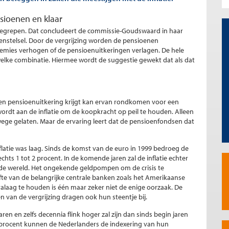
sioenen en klaar
ingegrepen. Dat concludeert de commissie-Goudswaard in haar
nstelsel. Door de vergrijzing worden de pensioenen
premies verhogen of de pensioenuitkeringen verlagen. De hele
f welke combinatie. Hiermee wordt de suggestie gewekt dat als dat
een pensioenuitkering krijgt kan ervan rondkomen voor een
wordt aan de inflatie om de koopkracht op peil te houden. Alleen
erwege gelaten. Maar de ervaring leert dat de pensioenfondsen dat
nflatie was laag. Sinds de komst van de euro in 1999 bedroeg de
hts 1 tot 2 procent. In de komende jaren zal de inflatie echter
an de wereld. Het ongekende geldpompen om de crisis te
fte van de belangrijke centrale banken zoals het Amerikaanse
alaag te houden is één maar zeker niet de enige oorzaak. De
 van de vergrijzing dragen ook hun steentje bij.
jaren en zelfs decennia flink hoger zal zijn dan sinds begin jaren
f 5 procent kunnen de Nederlanders de indexering van hun