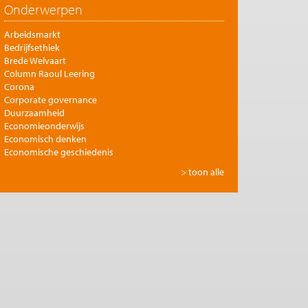
Onderwerpen
Arbeidsmarkt
Bedrijfsethiek
Brede Welvaart
Column Raoul Leering
Corona
Corporate governance
Duurzaamheid
Economieonderwijs
Economisch denken
Economische geschiedenis
Energie
> toon alle
Europese integratie
Filosofie en economie
Financiële markten
Gezondheidszorg
Globalisering
Inkomensongelijkheid
Innovatie
Internationale handel
Jubileumreeks Me Judice
Kunst en cultuur