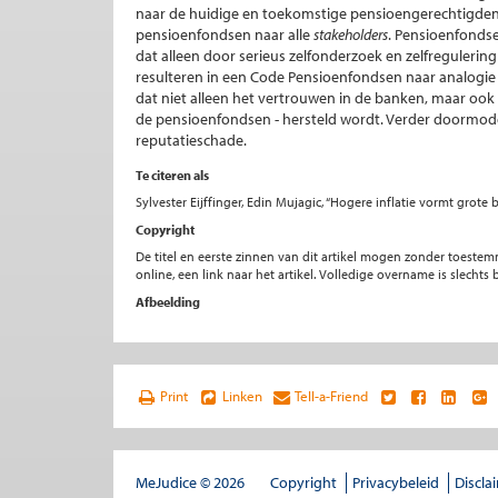
naar de huidige en toekomstige pensioengerechtigden
pensioenfondsen naar alle
stakeholders
. Pensioenfonds
dat alleen door serieus zelfonderzoek en zelfreguleri
resulteren in een Code Pensioenfondsen naar analogie
dat niet alleen het vertrouwen in de banken, maar ook 
de pensioenfondsen - hersteld wordt. Verder doormodd
reputatieschade.
Te citeren als
Sylvester Eijffinger, Edin Mujagic, “Hogere inflatie vormt grot
Copyright
De titel en eerste zinnen van dit artikel mogen zonder toe
online, een link naar het artikel. Volledige overname is slecht
Afbeelding
Print
Linken
Tell-a-Friend
MeJudice © 2026
Copyright
Privacybeleid
Discla