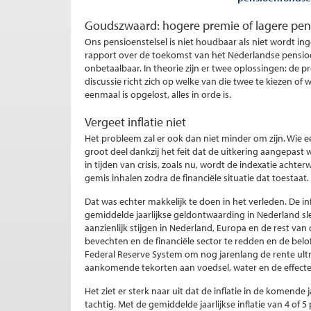
Goudszwaard: hogere premie of lagere pen
Ons pensioenstelsel is niet houdbaar als niet wordt 
rapport over de toekomst van het Nederlandse pensioe
onbetaalbaar. In theorie zijn er twee oplossingen: de 
discussie richt zich op welke van die twee te kiezen o
eenmaal is opgelost, alles in orde is.
Vergeet inflatie niet
Het probleem zal er ook dan niet minder om zijn. Wie 
groot deel dankzij het feit dat de uitkering aangepast 
in tijden van crisis, zoals nu, wordt de indexatie acht
gemis inhalen zodra de financiële situatie dat toestaat.
Dat was echter makkelijk te doen in het verleden. De i
gemiddelde jaarlijkse geldontwaarding in Nederland slec
aanzienlijk stijgen in Nederland, Europa en de rest v
bevechten en de financiële sector te redden en de belo
Federal Reserve System om nog jarenlang de rente ultr
aankomende tekorten aan voedsel, water en de effecten
Het ziet er sterk naar uit dat de inflatie in de komende 
tachtig. Met de gemiddelde jaarlijkse inflatie van 4 o