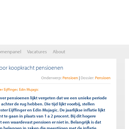
omenpanel
Vacatures
About
 voor koopkracht pensioenen
Onderwerp:
Pensioen
Dossier:
Pensioen
er Eijffinger
Edin Mujagic
over pensioenen lijkt vergeten dat we een unieke periode
 achter de rug hebben. Die tijd lijkt voorbij, stellen
er Eijffinger en Edin Mujagic. De jaarlijkse inflatie lijkt
nt te gaan in plaats van 1 a 2 procent. Bij dit hogere
it een waardevast pensioen er niet in. Belangrijk is dat
 beleggen in zaken die meestijgen met de inflatie.