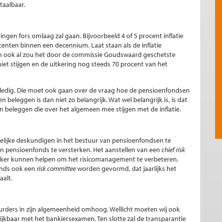
taalbaar.
gen fors omlaag zal gaan. Bijvoorbeeld 4 of 5 procent inflatie
centen binnen een decennium. Laat staan als de inflatie
jn ook al zou het door de commissie Goudswaard geschetste
et stijgen en de uitkering nog steeds 70 procent van het
volledig. Die moet ook gaan over de vraag hoe de pensioenfondsen
eleggen is dan niet zo belangrijk. Wat wel belangrijk is, is dat
an beleggen die over het algemeen mee stijgen met de inflatie.
elijke deskundigen in het bestuur van pensioenfondsen te
 pensioenfonds te versterken. Het aanstellen van een
chief risk
zeker kunnen helpen om het risicomanagement te verbeteren.
onds ook een
risk committee
worden gevormd, dat jaarlijks het
aalt.
ders in zijn algemeenheid omhoog. Wellicht moeten wij ook
kbaar met het bankiersexamen. Ten slotte zal de transparantie