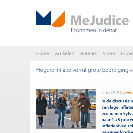
Home
Artikelen
Auteurs
Video
Econ
Hogere inflatie vormt grote bedreiging
5 feb 2010
Sylvest
In de discussie 
van lage inflatie
economen Sylvest
naar 4 a 5 proce
inflatieniveau z
pensioenfondsen