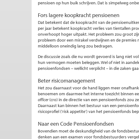
pensioen op hun buik schrijven. Dat is simpelweg onbe
Fors lagere koopkracht pensioenen
Dat betekent dat de koopkracht van de pensioenuitkerin
per jaar betekent koopkracht verlies van tientallen pro
onverhoopt hoger uitpakt. Het probleem zou groot zi
probleem door een mirakel verdwijnen en de premies ni
middelloon oneindig lang zou bedragen.
De discussie zoals die nu wordt gevoerd is lang niet 
hun vermogen moeten beleggen. Wel of niet in aandelen b
pensioenfondsen – wellicht verplicht – in die zaken ga
Beter risicomanagement
Het zou daarnaast voor de hand liggen meer onafhank
benoemen om daarmee het interne toezicht binnen een
officer
(cro) in de directie van een pensioenfonds zou 
Daarnaast kan binnen het bestuur van een pensioenf
risicoprofiel (‘risk appetite’) van het pensioenfonds bep
Naar een Code Pensioenfondsen
Bovendien moet de deskundigheid van de fondsbestuur
denken aan een examen voor fondsbestuurders vergelij