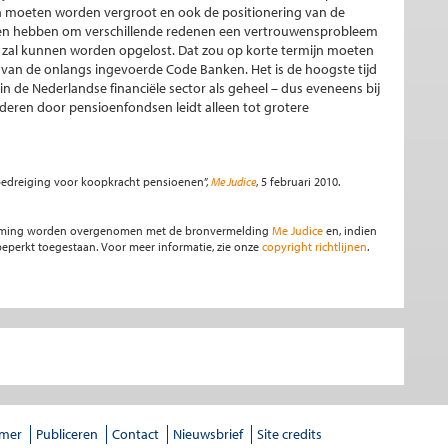
 moeten worden vergroot en ook de positionering van de
en hebben om verschillende redenen een vertrouwensprobleem
ng zal kunnen worden opgelost. Dat zou op korte termijn moeten
 van de onlangs ingevoerde Code Banken. Het is de hoogste tijd
in de Nederlandse financiële sector als geheel – dus eveneens bij
eren door pensioenfondsen leidt alleen tot grotere
e bedreiging voor koopkracht pensioenen”,
Me Judice
, 5 februari 2010.
stemming worden overgenomen met de bronvermelding
Me Judice
en, indien
s beperkt toegestaan. Voor meer informatie, zie onze
copyright richtlijnen
.
imer
Publiceren
Contact
Nieuwsbrief
Site credits