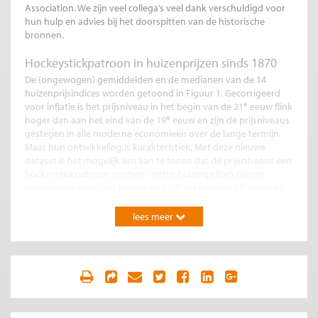
Association. We zijn veel collega’s veel dank verschuldigd voor
hun hulp en advies bij het doorspitten van de historische
bronnen.
Hockeystickpatroon in huizenprijzen sinds 1870
De (ongewogen) gemiddelden en de medianen van de 14
huizenprijsindices worden getoond in Figuur 1. Gecorrigeerd
e
voor inflatie is het prijsniveau in het begin van de 21
eeuw flink
e
hoger dan aan het eind van de 19
eeuw en zijn de prijsniveaus
gestegen in alle moderne economieën over de lange termijn.
Maar hun ontwikkeling is karakteristiek. Met deze nieuwe
dataset is het mogelijk om aan te tonen dat de prijsniveaus een
hockeystickpatroon vormen - netto huizenprijzen bleven
e
e
grotendeels constant tussen eind 19
en midden 20
eeuw en
stegen sterk in de decennia daarna. Zoals te zien is in Figuur 1,
zijn netto huizenprijzen bijna verdrievoudigd sinds 1900 en
lees meer
deze stijging vond vrijwel uitsluitend plaats in de tweede helft
e
van de 20
eeuw.
We constateren ook aanzienlijke heterogeniteit tussen landen
in huizenprijstrends over de lange termijn. De netto
huizenprijzenstijging was het sterkst in Australië en het zwakst
in Duitsland. In deze publicatie tonen we bovendien aan dat