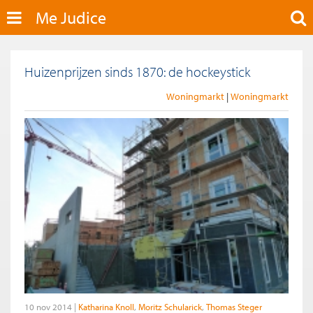
Me Judice
Huizenprijzen sinds 1870: de hockeystick
Woningmarkt
Woningmarkt
10 nov 2014
Katharina Knoll
Moritz Schularick
Thomas Steger