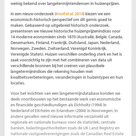
weinig bekend over langetermijntendensen in huizenprijzen.
In een nieuw onderzoek (
Knoll
et al.
2014
) kiezen we een
economisch-historisch perspectief om dit gemis goed te
maken. Gebaseerd op uitgebreid historisch onderzoek,
presenteren we nieuwe historische huizenprijzenindices voor
14 moderne economieën sinds 1870 (Australië, België, Canada,
Denemarken, Finland, Frankrijk, Duitsland, Japan, Nederland,
Norwegen, Zweden, Zwitserland, Verenigd Koninkrijk,
Verenigde Staten). Huizen verschillen onderling sterk en het is
zaak voorzichtig te zijn met het combineren van data uit
verschillende bronnen bij het creëren van plausibele
langetermijnindices die rekening houden met
kwaliteitsverbeteringen, veranderingen in huizentypes en hun
locaties.
Voor het inrichten van een langetermijndatabase konden we
deels voortbouwen op het bestaande werk van economische
en financiële geschiedkundigen als Eichholtz (1994) in
Nederland of Eitrheim en Erlandsen (2004) in Noorwegen. In
andere gevallen werd nieuwe informatie verzameld uit
regionale en nationale bureaus voor de statistiek, centrale
banken, belastingauthoriteiten zoals de UK Land Registry en
nationale vastgoedverenigingen zoals de Canadian Real Estate