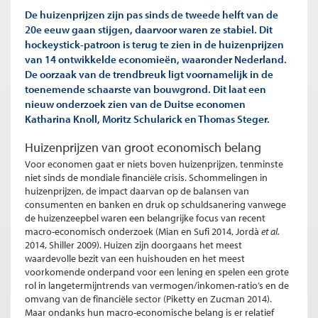
De huizenprijzen zijn pas sinds de tweede helft van de
20e eeuw gaan stijgen, daarvoor waren ze stabiel. Dit
hockeystick-patroon is terug te zien in de huizenprijzen
van 14 ontwikkelde economieën, waaronder Nederland.
De oorzaak van de trendbreuk ligt voornamelijk in de
toenemende schaarste van bouwgrond. Dit laat een
nieuw onderzoek zien van de Duitse economen
Katharina Knoll, Moritz Schularick en Thomas Steger.
Huizenprijzen van groot economisch belang
Voor economen gaat er niets boven huizenprijzen, tenminste
niet sinds de mondiale financiële crisis. Schommelingen in
huizenprijzen, de impact daarvan op de balansen van
consumenten en banken en druk op schuldsanering vanwege
de huizenzeepbel waren een belangrijke focus van recent
macro-economisch onderzoek (Mian en Sufi 2014, Jordà
et al.
2014, Shiller 2009). Huizen zijn doorgaans het meest
waardevolle bezit van een huishouden en het meest
voorkomende onderpand voor een lening en spelen een grote
rol in langetermijntrends van vermogen/inkomen-ratio’s en de
omvang van de financiële sector (Piketty en Zucman 2014).
Maar ondanks hun macro-economische belang is er relatief