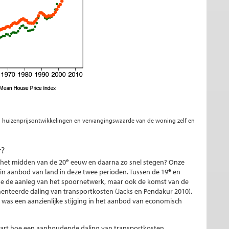
 huizenprijsontwikkelingen en vervangingswaarde van de woning zelf en
r?
e
 het midden van de 20
eeuw en daarna zo snel stegen? Onze
e
 in aanbod van land in deze twee perioden. Tussen de 19
en
me de aanleg van het spoornetwerk, maar ook de komst van de
teerde daling van transportkosten (Jacks en Pendakur 2010).
 was een aanzienlijke stijging in het aanbod van economisch
klaart hoe een aanhoudende daling van transportkosten