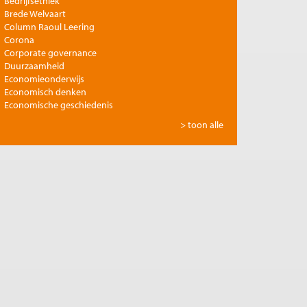
Bedrijfsethiek
Brede Welvaart
Column Raoul Leering
Corona
Corporate governance
Duurzaamheid
Economieonderwijs
Economisch denken
Economische geschiedenis
Energie
> toon alle
Europese integratie
Filosofie en economie
Financiële markten
Gezondheidszorg
Globalisering
Inkomensongelijkheid
Innovatie
Internationale handel
Jubileumreeks Me Judice
Kunst en cultuur
Landbouw
Macro-economische politiek
Management en organisatie
Marktwerking