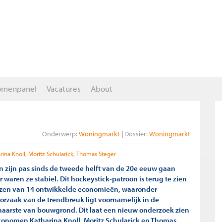
omenpanel
Vacatures
About
Onderwerp:
Woningmarkt
Dossier:
Woningmarkt
rina Knoll
Moritz Schularick
Thomas Steger
n zijn pas sinds de tweede helft van de 20e eeuw gaan
r waren ze stabiel. Dit hockeystick-patroon is terug te zien
jzen van 14 ontwikkelde economieën, waaronder
orzaak van de trendbreuk ligt voornamelijk in de
aarste van bouwgrond. Dit laat een nieuw onderzoek zien
conomen Katharina Knoll, Moritz Schularick en Thomas