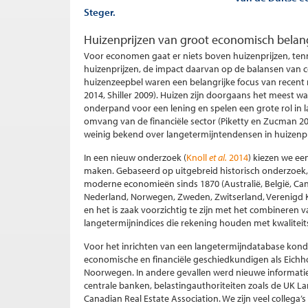
Steger.
Huizenprijzen van groot economisch belan
Voor economen gaat er niets boven huizenprijzen, tenm
huizenprijzen, de impact daarvan op de balansen va
huizenzeepbel waren een belangrijke focus van recent
2014, Shiller 2009). Huizen zijn doorgaans het meest
onderpand voor een lening en spelen een grote rol in
omvang van de financiële sector (Piketty en Zucman 2
weinig bekend over langetermijntendensen in huizenpr
In een nieuw onderzoek (
Knoll
et al.
2014
) kiezen we ee
maken. Gebaseerd op uitgebreid historisch onderzoek,
moderne economieën sinds 1870 (Australië, België, Can
Nederland, Norwegen, Zweden, Zwitserland, Verenigd Ko
en het is zaak voorzichtig te zijn met het combineren v
langetermijnindices die rekening houden met kwaliteit
Voor het inrichten van een langetermijndatabase kon
economische en financiële geschiedkundigen als Eichhol
Noorwegen. In andere gevallen werd nieuwe informatie 
centrale banken, belastingauthoriteiten zoals de UK L
Canadian Real Estate Association. We zijn veel collega’