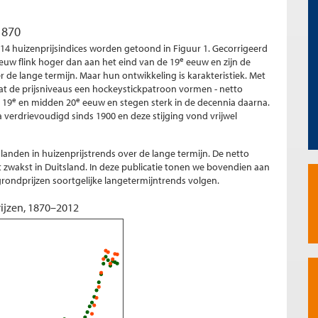
1870
 huizenprijsindices worden getoond in Figuur 1. Gecorrigeerd
e
euw flink hoger dan aan het eind van de 19
eeuw en zijn de
de lange termijn. Maar hun ontwikkeling is karakteristiek. Met
at de prijsniveaus een hockeystickpatroon vormen - netto
e
e
 19
en midden 20
eeuw en stegen sterk in de decennia daarna.
jna verdrievoudigd sinds 1900 en deze stijging vond vrijwel
landen in huizenprijstrends over de lange termijn. De netto
et zwakst in Duitsland. In deze publicatie tonen we bovendien aan
grondprijzen soortgelijke langetermijntrends volgen.
ijzen, 1870–2012