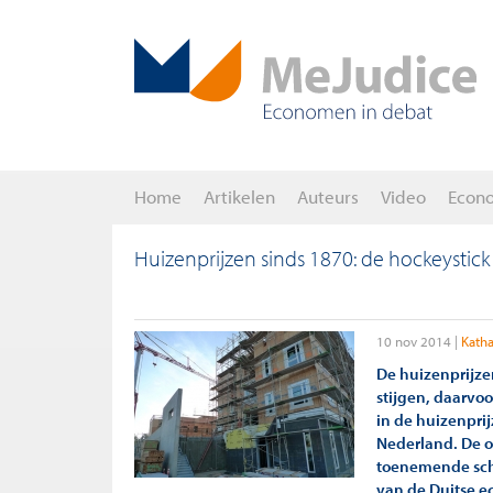
Home
Artikelen
Auteurs
Video
Econ
Huizenprijzen sinds 1870: de hockeystick
10 nov 2014
Katha
De huizenprijze
stijgen, daarvoo
in de huizenpri
Nederland. De o
toenemende sch
van de Duitse e