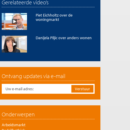
Gerelateerde video’s
Piet Eichholtz over de
woningmarkt
Danijela Piljic over anders wonen
Ontvang updates via e-mail
Onderwerpen
Arbeidsmarkt