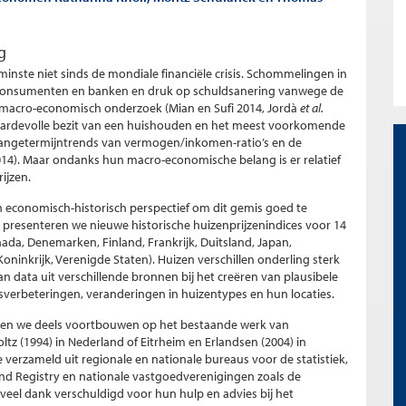
g
inste niet sinds de mondiale financiële crisis. Schommelingen in
n consumenten en banken en druk op schuldsanering vanwege de
 macro-economisch onderzoek (Mian en Sufi 2014, Jordà
et al.
 waardevolle bezit van een huishouden en het meest voorkomende
 langetermijntrends van vermogen/inkomen-ratio’s en de
014). Maar ondanks hun macro-economische belang is er relatief
ijzen.
n economisch-historisch perspectief om dit gemis goed te
 presenteren we nieuwe historische huizenprijzenindices voor 14
ada, Denemarken, Finland, Frankrijk, Duitsland, Japan,
ninkrijk, Verenigde Staten). Huizen verschillen onderling sterk
an data uit verschillende bronnen bij het creëren van plausibele
sverbeteringen, veranderingen in huizentypes en hun locaties.
den we deels voortbouwen op het bestaande werk van
tz (1994) in Nederland of Eitrheim en Erlandsen (2004) in
verzameld uit regionale en nationale bureaus voor de statistiek,
and Registry en nationale vastgoedverenigingen zoals de
s veel dank verschuldigd voor hun hulp en advies bij het