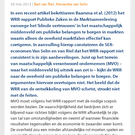
30 mei 2012
Bart van Riel
Alexandra van Selm
In een recent artikel bekritiseren Baarsma et al. (2012) het
WRR-rapport Publieke Zaken in de Marktsamenleving
vanwege het ‘blinde vertrouwen’ in het maatschappelijk
middenveld om publieke belangen te borgen in markten
waarin alleen de overheid marktfalen effectief kan
corrigeren. In aanvulling hierop constateren de SER-
economen Van Selm en van Riel dat het WRR-rapport niet
consistent is in zijn aanbevelingen. Juist op het terrein
van maatschappelijk verantwoord ondernemen (MVO) –
waar het middenveld bij uitstek aan zet is – kijkt de WRR
naar de overheid om publieke belangen te borgen. De
argumenten hiervoor overtuigen niet. Het beeld dat de
WRR van de ontwikkeling van MVO schetst, strookt niet
met de feiten.
MVO moet volgens het WRR-rapport met de nodige scepsis
worden bezien. De waarschijnlijkheid dat bedrijven zich er
blijvend naar richten blijkt volgens de WRR afhankelijk te zijn
van tal van omstandigheden en neemt af wanneer financiële
resultaten tegenvallen en de economie in zwaarder weer komt.
De overheid zou een minder afstandelijke rol moeten spelen en