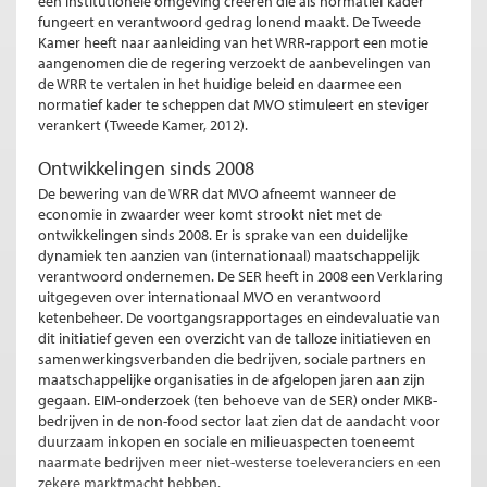
een institutionele omgeving creëren die als normatief kader
fungeert en verantwoord gedrag lonend maakt. De Tweede
Kamer heeft naar aanleiding van het WRR-rapport een motie
aangenomen die de regering verzoekt de aanbevelingen van
de WRR te vertalen in het huidige beleid en daarmee een
normatief kader te scheppen dat MVO stimuleert en steviger
verankert (Tweede Kamer, 2012).
Ontwikkelingen sinds 2008
De bewering van de WRR dat MVO afneemt wanneer de
economie in zwaarder weer komt strookt niet met de
ontwikkelingen sinds 2008. Er is sprake van een duidelijke
dynamiek ten aanzien van (internationaal) maatschappelijk
verantwoord ondernemen. De SER heeft in 2008 een Verklaring
uitgegeven over internationaal MVO en verantwoord
ketenbeheer. De voortgangsrapportages en eindevaluatie van
dit initiatief geven een overzicht van de talloze initiatieven en
samenwerkingsverbanden die bedrijven, sociale partners en
maatschappelijke organisaties in de afgelopen jaren aan zijn
gegaan. EIM-onderzoek (ten behoeve van de SER) onder MKB-
bedrijven in de non-food sector laat zien dat de aandacht voor
duurzaam inkopen en sociale en milieuaspecten toeneemt
naarmate bedrijven meer niet-westerse toeleveranciers en een
zekere marktmacht hebben.