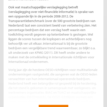
Ook wat maatschappelijke verslaglegging betreft
(verslaglegging over niet-financiële informatie) is sprake van
een opgaande lijn in de periode 2008-2012. De
Transparantiebenchmark (over de 500 grootste bedrijven van
Nederland) laat een consistent beeld van verbetering zien. Het
percentage bedrijven dat een verslag heeft waarin een
toelichting wordt gegeven op ketenbeheer is gestegen. Wel
liggen de scores tussen de koplopers en achterblijvers nog
behoorlijk ver uit elkaar. Internationaal is bij de grootste
bedrijven een vergelijkbare trend waarneembaar, zo blijkt o.a.
uit onderzoek van KPMG (2011). Dit heeft onder andere te
maken met de ontwikkeling in internationale richtlijnen voor
internationaal ondernemen.
Vorig jaar zijn de herziene OESO-richtlijnen voor multinationale
ondernemingen vastgesteld, die aangeven wat de OESO-leden
verwachten van hun internationaal opererende bedrijven.
Nederland heeft een belangrijke rol gespeeld bij de herziening,
die tot stand is gekomen in samenspraak met werkgevers- en
werknemers organisaties (BIAC en TUAC) en maatschappelijke
organisaties (OECD Watch). De OESO richtlijnen vormen een
overkoepelend kader voor internationaal MVO. Dit heeft ten
eerste te maken met de breedte van de richtlijnen: ze bevatten