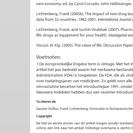
new economy, ed. by Carol Corrado, John Haltiwanger, a
Lichtenberg, Frank (2005b), The impact of new drug lau
data from 52 countries, 1982-2001,
International Journal
Lichtenberg, Frank, and Suchin Virabhak (2007), Pharma
life: drugs as ‘equipment for your health’,
Managerial an
Viscusi, W. Kip. (2005), The value of life, Discussion P
Voetnoten:
1 De oorspronkelijke Engelse term is vintage. Met het i
artikel het jaar bedoeld waarin het werkzame bestan
Administration (FDA) is toegelaten. De FDA, die als si
over toelatingsjaren van medicijnen. Zo geldt voor all
simvastatine bevatten het introductiejaar 1991, omdat 
Nieuwere middelen hebben dus een recenter introducti
Te citeren als
Gautier Duflos, Frank Lichtenberg, “Innovatie in farmaceutische 
Copyright
De titel en eerste zinnen van dit artikel mogen zonder toe
online, een link naar het artikel. Volledige overname is slecht