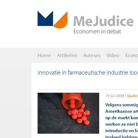
Home
Artikelen
Auteurs
Video
Econ
Innovatie in farmaceutische industrie loo
18 jul 2008
Gautie
Volgens sommige 
Amerikaanse art
op de markt ko
werken ze niet 
introductie en 
invloed hebben 