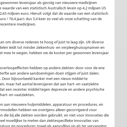
r gewonnen levensjaar als gevolg van nieuwere medicijnen
de waarde van een statistisch Australisch leven op 4,2 miljoen US
 2,65 miljoen euro. Hieruit volgt dat de waarde van een statistisch
ro / 76,4 jaar): dus 5,4 keer zo veel als onze schatting van de
recentere medicijnen.
om diverse redenen te hoog of juist te laag zijn. Uit diverse
delen leidt tot minder ziekenhuis- en verpleeghuisopnamen en
iet mee te wegen, hebben we de kosten per gewonnen levensjaar
verloopeffecten hebben op andere ziekten: door voor de ene
terfte aan andere aandoeningen doen stijgen of juist dalen.
jn. Door bijvoorbeeld kanker met een nieuw middel te
n, maar het aantal levensjaren dat aan hart- en vaatziekte
r dat een recenter middel tegen depressie en andere psychische
hart- en vaatziekten.
ven aan nieuwere hulpmiddelen, apparatuur en procedures, en
enmodellen hebben we overigens alleen gecorrigeerd voor
die bij alle ziekten worden gebruikt, en niet voor innovaties die
 veel moeilijker te meten dan ziektespecifieke innovaties van
atuur en procedures zowel als aanvulling op als ter vervanging