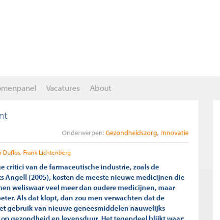
omenpanel
Vacatures
About
nt
Onderwerpen:
Gezondheidszorg
Innovatie
r Duflos
Frank Lichtenberg
critici van de farmaceutische industrie, zoals de
s Angell (2005), kosten de meeste nieuwe medicijnen die
men weliswaar veel meer dan oudere medicijnen, maar
beter. Als dat klopt, dan zou men verwachten dat de
het gebruik van nieuwe geneesmiddelen nauwelijks
op gezondheid en levensduur. Het tegendeel blijkt waar: