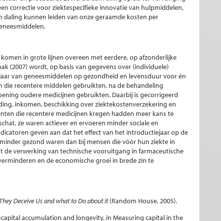
n correctie voor ziektespecifieke innovatie van hulpmiddelen,
een daling kunnen leiden van onze geraamde kosten per
geneesmiddelen.
omen in grote lijnen overeen met eerdere, op afzonderlijke
ak (2007) wordt, op basis van gegevens over (individuele)
iejaar van geneesmiddelen op gezondheid en levensduur voor én
en die recentere middelen gebruikten, na de behandeling
ening oudere medicijnen gebruikten. Daarbij is gecorrigeerd
opleiding, inkomen, beschikking over ziektekostenverzekering en
ënten die recentere medicijnen kregen hadden meer kans te
hat, ze waren actiever en ervoeren minder sociale en
catoren geven aan dat het effect van het introductiejaar op de
l minder gezond waren dan bij mensen die vóór hun ziekte in
 de verwerking van technische vooruitgang in farmaceutische
 verminderen en de economische groei in brede zin te
hey Deceive Us and what to Do about it
(Random House, 2005).
apital accumulation and longevity, in Measuring capital in the