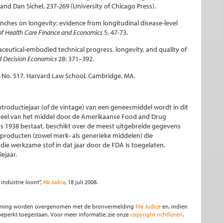
nd Dan Sichel, 237-269 (University of Chicago Press).
nches on longevity: evidence from longitudinal disease-level
 of Health Care Finance and Economics
5, 47-73.
ceutical-embodied technical progress, longevity, and quality of
d Decision Economics
28: 371–392.
aper No. 517, Harvard Law School, Cambridge, MA.
ntroductiejaar (of de vintage) van een geneesmiddel wordt in dit
ddeel van het middel door de Amerikaanse Food and Drug
nds 1938 bestaat, beschikt over de meest uitgebreide gegevens
e producten (zowel merk- als generieke middelen) die
die werkzame stof in dat jaar door de FDA is toegelaten.
ejaar.
industrie loont”,
Me Judice
, 18 juli 2008.
stemming worden overgenomen met de bronvermelding
Me Judice
en, indien
s beperkt toegestaan. Voor meer informatie, zie onze
copyright richtlijnen
.