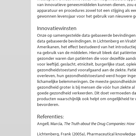
van innovatieve geneesmiddelen kunnen dienen, zou ee
apparatuur en procedures zowel tot een stijging als 
gewonnen levensjaar voor het gebruik van nieuwere 
Innovatiewinsten
Onze op samengestelde data gebaseerde bevindingen k
data gebaseerde bevindingen. In Lichtenberg en Virabh
Amerikanen, het effect bestudeerd van het introduct
na gebruik van de middelen. Hieruit bleek dat patiënt
gezonder waren dan patiënten die voor dezelfde aando
voor leeftijd, geslacht, etniciteit, burgerlijke staat, 
gezondheidstoestand voorafgaand aan de ziekte. Pati
overleven, hun gezondheidstoestand werd hoger ingesc
lichamelijke belemmeringen. De meeste gezondheidsindi
gezondheid groter is bij mensen die vóór hun ziekte a
goede gezondheid verkeerden. Dit doet vermoeden dat
producten waarschijnlijk ook helpt om ongelijkheid te
bevorderen.
Referenties:
Angell, Marcia,
The Truth about the Drug Companies: How T
Lichtenberg, Frank (2005a), Pharmaceutical knowledge-c