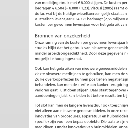
van medicijngebruik met € 8.000 stijgen. De kosten pe
bedragen € 6.504 (= 8.000 / 1,23). Viscusi (2005) raamt 
dollar, wat bij de huidige wisselkoersen gelijk staat aan
Australisch levensjaar € 34.725 bedraagt (2,65 miljoen eu
kosten per gewonnen levensjaar voor het gebruik van 
Bronnen van onzekerheid
Onze raming van de kosten per gewonnen levensjaar kan 
studies blijkt dat het gebruik van nieuwere geneesmid
minder arbeidsongeschiktheid. Door deze gegevens n
mogelijk te hoog ingeschat.
Ook kan het gebruiken van nieuwere geneesmiddelen o
ziekte nieuwere medicijnen te gebruiken, kan men de s
Zulke overloopeffecten kunnen positief en negatief zi
behandelen, kan men de sterfte aan kanker terugdringe
verloren gaat, juist doen stijgen. Daar staat tegenove
aandoeningen juist kan leiden tot betere resultaten bij 
Tot slot kan men de langere levensduur ook toeschrij
niet alleen aan nieuwere geneesmiddelen. In onze rek
innovaties van procedures, apparatuur en hulpmiddelen 
specifiek zijn voor een bepaalde ziekte. Die laatste zijn
medicijnen. Omdat innovaties van hulpmiddelen, appar