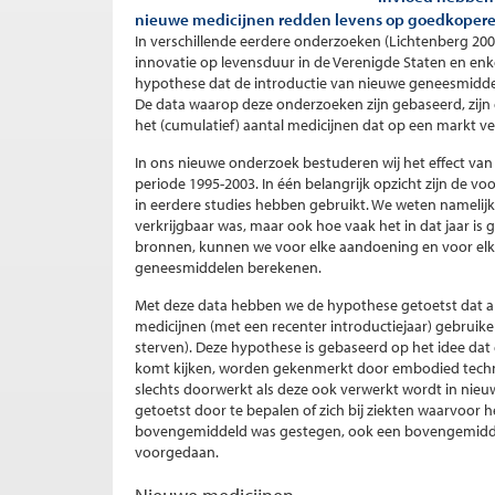
nieuwe medicijnen redden levens op goedkopere wi
In verschillende eerdere onderzoeken (Lichtenberg 200
innovatie op levensduur in de Verenigde Staten en e
hypothese dat de introductie van nieuwe geneesmiddele
De data waarop deze onderzoeken zijn gebaseerd, zijn e
het (cumulatief) aantal medicijnen dat op een markt v
In ons nieuwe onderzoek bestuderen wij het effect van
periode 1995-2003. In één belangrijk opzicht zijn de v
in eerdere studies hebben gebruikt. We weten namelijk n
verkrijgbaar was, maar ook hoe vaak het in dat jaar i
bronnen, kunnen we voor elke aandoening en voor elk j
geneesmiddelen berekenen.
Met deze data hebben we de hypothese getoetst dat al
medicijnen (met een recenter introductiejaar) gebruik
sterven). Deze hypothese is gebaseerd op het idee dat
komt kijken, worden gekenmerkt door embodied techno
slechts doorwerkt als deze ook verwerkt wordt in ni
getoetst door te bepalen of zich bij ziekten waarvoor
bovengemiddeld was gestegen, ook een bovengemiddelde
voorgedaan.