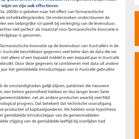
jze en zijn ook effectiever.
5a, 2005b) is gekeken naar het effect van farmaceutische
nkele ontwikkelingslanden. De onderzoeken ondersteunen de
n een belangrijke rol speelt bij verlenging van de levensduur.
chter niet perfect: als maatstaf voor farmaceutische innovatie is
erkrijgbaar is genomen.
 farmaceutische innovatie op de levensduur van Australiërs in de
oor Australië beschikbare gegevens veel beter dan de data die we
iet alleen of een bepaald middel in een bepaald jaar in Australië
s gebruikt. Door deze gegevens te combineren met data uit andere
aar het gemiddelde introductiejaar van in Australië gebruikte
s de omstandigheden gelijk blijven, patiënten die nieuwere
en, een betere gezondheid hebben en dus langer leven (later
 geneesmiddelen, net als andere producten waarbij veel R&D
logical progress. Dat betekent dat technische vooruitgang
euwe producten of kapitaalgoederen. We hebben onze hypothese
 het gemiddelde introductiejaar van de geneesmiddelen
 stijging van de gemiddelde leeftijd bij overlijden had