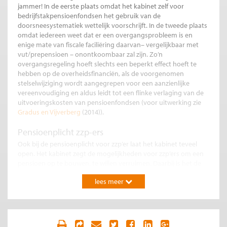
jammer! In de eerste plaats omdat het kabinet zelf voor
bedrijfstakpensioenfondsen het gebruik van de
doorsneesystematiek wettelijk voorschrijft. In de tweede plaats
omdat iedereen weet dat er een overgangsprobleem is en
enige mate van fiscale faciliëring daarvan– vergelijkbaar met
vut/prepensioen – onontkoombaar zal zijn. Zo’n
overgangsregeling hoeft slechts een beperkt effect hoeft te
hebben op de overheidsfinanciën, als de voorgenomen
stelselwijziging wordt aangegrepen voor een aanzienlijke
vereenvoudiging en aldus leidt tot een flinke verlaging van de
uitvoeringskosten van pensioenfondsen (voor uitwerking zie
Gradus en Vijverberg
(2014)).
Pensioenplicht zzp-ers
Ook bij de pensioenplicht voor zzp’er laat het kabinet teveel
open. Het kabinet zegt de mogelijkheden voor zzp’ers om een
pensioen op te bouwen, te willen verruimen. Daarbij is het de
vraag of hiervoor een algemeen verplichte pensioenopbouw
lees meer
noodzakelijk is. Van belang is ook de discussie over de
doorsneesystematiek. Het huidige pensioensysteem pakt
ongunstig uit voor werknemers die halverwege hun carrière de
overstap maken naar een zzp-schap. Een belangrijk voordeel
van de overstap naar een actuarieel correcte systematiek is dat