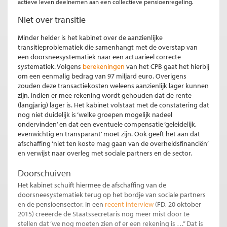
actieve leven deelnemen aan een collectieve pensioenregeling.
Niet over transitie
Minder helder is het kabinet over de aanzienlijke
transitieproblematiek die samenhangt met de overstap van
een doorsneesystematiek naar een actuarieel correcte
systematiek. Volgens
berekeningen
van het CPB gaat het hierbij
om een eenmalig bedrag van 97 miljard euro. Overigens
zouden deze transactiekosten weleens aanzienlijk lager kunnen
zijn, indien er mee rekening wordt gehouden dat de rente
(langjarig) lager is. Het kabinet volstaat met de constatering dat
nog niet duidelijk is ‘welke groepen mogelijk nadeel
ondervinden’ en dat een eventuele compensatie ‘geleidelijk,
evenwichtig en transparant’ moet zijn. Ook geeft het aan dat
afschaffing ‘niet ten koste mag gaan van de overheidsfinanciën’
en verwijst naar overleg met sociale partners en de sector.
Doorschuiven
Het kabinet schuift hiermee de afschaffing van de
doorsneesystematiek terug op het bordje van sociale partners
en de pensioensector. In een
recent interview
(FD, 20 oktober
2015) creëerde de Staatssecretaris nog meer mist door te
stellen dat ‘we nog moeten zien of er een rekening is …” Dat is