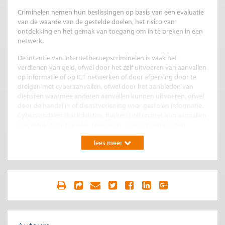
Criminelen nemen hun beslissingen op basis van een evaluatie
van de waarde van de gestelde doelen, het risico van
ontdekking en het gemak van toegang om in te breken in een
netwerk.
De intentie van Internetberoepscriminelen is vaak het
verdienen van geld, ofwel door het zelf uitvoeren van aanvallen
op informatie of op ICT netwerken of door afpersing door te
dreigen met cyberaanvallen, ofwel door het aanbieden van
diensten waarmee anderen aanvallen kunnen uitvoeren, ofwel
door de handel in of dienstverlening voor gestolen informatie.
Cybervandalen (hacktivisten, hackers) willen met hun aanvallen
ook ideologische doelen realiseren of dichterbij brengen.
Terroristen hebben de intentie maatschappelijke
lees meer
veranderingen te bewerkstelligen, de bevolking ernstige vrees
aan te jagen of politieke besluitvorming te beïnvloeden.
Cybercriminelen zijn zich in de afgelopen periode meer gaan
richten op de infrastructuur van het Internet in plaats van op
individuele computers of sites. De schaalvoordelen van het
misbruiken van een dienstverlener zoals een hostingpartij, een
domeinnaamserver of een populaire website, bieden
bijvoorbeeld veel meer mogelijkheden dan het