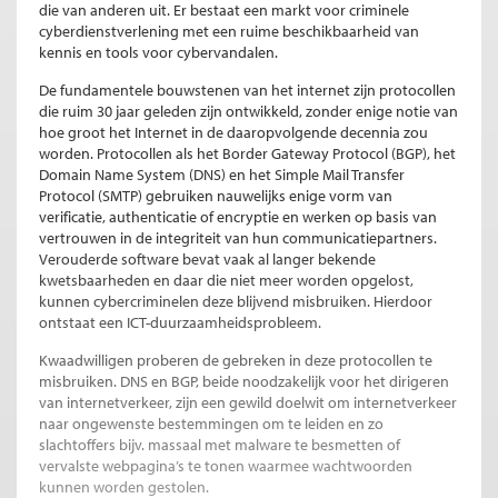
die van anderen uit. Er bestaat een markt voor criminele
cyberdienstverlening met een ruime beschikbaarheid van
kennis en tools voor cybervandalen.
De fundamentele bouwstenen van het internet zijn protocollen
die ruim 30 jaar geleden zijn ontwikkeld, zonder enige notie van
hoe groot het Internet in de daaropvolgende decennia zou
worden. Protocollen als het Border Gateway Protocol (BGP), het
Domain Name System (DNS) en het Simple Mail Transfer
Protocol (SMTP) gebruiken nauwelijks enige vorm van
verificatie, authenticatie of encryptie en werken op basis van
vertrouwen in de integriteit van hun communicatiepartners.
Verouderde software bevat vaak al langer bekende
kwetsbaarheden en daar die niet meer worden opgelost,
kunnen cybercriminelen deze blijvend misbruiken. Hierdoor
ontstaat een ICT-duurzaamheidsprobleem.
Kwaadwilligen proberen de gebreken in deze protocollen te
misbruiken. DNS en BGP, beide noodzakelijk voor het dirigeren
van internetverkeer, zijn een gewild doelwit om internetverkeer
naar ongewenste bestemmingen om te leiden en zo
slachtoffers bijv. massaal met malware te besmetten of
vervalste webpagina’s te tonen waarmee wachtwoorden
kunnen worden gestolen.