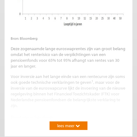
Bron: Bloomberg
Deze zogenaamde lange euroswaprentes zijn van groot belang
omdat het renterisico van de verplichtingen van een
pensioenfonds voor 65% tot 95% afhangt van rentes van 30
jaar en langer.
Voor inversie aan het lange einde van een rentecurve zijn soms
1
ook goede technische verklaringen te geven
, maar voor de
inversie van de euroswapcurve lijkt de invoering van de nieuwe
regelgeving binnen het Financieel Toezichtskader (FTK) voor
Nederlandse pensioenfondsen de belangrijkste verklaring te
zijn.
Rentegeschiedenis
Eind 1999, toen de euroswapmarkt de DM-swapmarkt had
lees meer
vervangen als de meest liquide rentemarkt in Europa, was er
nog geen sprake van inversie. In figuur 2 is het verschil tussen