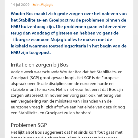
14 jul 2009
Edin Mujagic
Wouter Bos maakt zich grote zorgen over het naleven van
het Stabiliteits- en Groeipact nu de problemen binnen de
EMU huizenhoog zijn. Die problemen gaan echter verder
terug dan vandaag of gisteren en hebben volgens de
Tilburgse econoom Mujagic alles te maken met de
laksheid waarmee toetredingscriteria in het begin van de
EMU zijn toegepast.
Irritatie en zorgen bij Bos
Vorige week waarschuwde Wouter Bos dat het Stabiliteits- en
Groeipact (SGP) groot gevaar loopt. Het SGP is de Europese
afspraak over fiscale discipline, om de euro een harde en
stabiele munt te maken. Het is niet voor het eerst dat Bos zijn
zorgen uitspreekt. In november vorig jaar, ook net terug van
een vergadering van de ministers van Financiën van de
eurozone vroeg hij zich af ‘of we aan het einde van deze rit nog
een Stabiliteits- en Groeipact zullen hebben.’
Problemen SGP
Het lijkt alsof Bos suggereert dat het sinds kort fout gaat met
het naleven van die afspraken. Niets is echter minder waar.