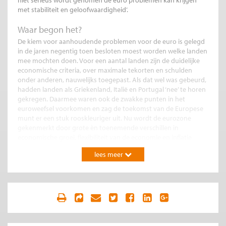
met stabiliteit en geloofwaardigheid’.
Waar begon het?
De kiem voor aanhoudende problemen voor de euro is gelegd
in de jaren negentig toen besloten moest worden welke landen
mee mochten doen. Voor een aantal landen zijn de duidelijke
economische criteria, over maximale tekorten en schulden
onder anderen, nauwelijks toegepast. Als dat wel was gebeurd,
hadden landen als Griekenland, Italië en Portugal ‘nee’ te horen
gekregen. Daarmee waren ook de zwakke punten in het
euroweefsel voorkomen en zag de toekomst van de Europese
munt er een stuk rooskleuriger uit. Nu wordt de eurozone
gekenmerkt door grote èn toenemende verschillen in
economische groei, flexibiliteit van de economie en inflatie
tussen eurolanden.
lees meer
“Hadden we maar…”
Het is een publiek geheim dat de Duitse Bundesbank en De
Nederlandsche Bank niet gecharmeerd waren van de deelname
van Italië en Griekenland. Politici wuifden die waarschuwingen
echter weg. Dat ze de criteria voor de invoering van de euro in
de jaren negentig niet hebben toegepast zijn, wreekt zich nu.