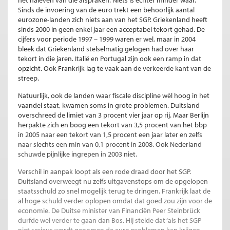
Sinds de invoering van de euro trekt een behoorlijk aantal
eurozone-landen zich niets aan van het SGP. Griekenland heeft
sinds 2000 in geen enkel jaar een acceptabel tekort gehad. De
cijfers voor periode 1997 – 1999 waren er wel, maar in 2004
bleek dat Griekenland stelselmatig gelogen had over haar
tekort in die jaren. Italië en Portugal zijn ook een ramp in dat
opzicht. Ook Frankrijk lag te vaak aan de verkeerde kant van de
streep.
Natuurlijk, ook de landen waar fiscale discipline wèl hoog in het
vaandel staat, kwamen soms in grote problemen. Duitsland
overschreed de limiet van 3 procent vier jaar op rij. Maar Berlijn
herpakte zich en boog een tekort van 3,5 procent van het bbp
in 2005 naar een tekort van 1,5 procent een jaar later en zelfs
naar slechts een min van 0,1 procent in 2008. Ook Nederland
schuwde pijnlijke ingrepen in 2003 niet.
Verschil in aanpak loopt als een rode draad door het SGP.
Duitsland overweegt nu zelfs uitgavenstops om de opgelopen
staatsschuld zo snel mogelijk terug te dringen. Frankrijk laat de
al hoge schuld verder oplopen omdat dat goed zou zijn voor de
economie. De Duitse minister van Financiën Peer Steinbrück
durfde wel verder te gaan dan Bos. Hij stelde dat ‘als het SGP
niet serieus wordt genomen de euro problemen kan krijgen