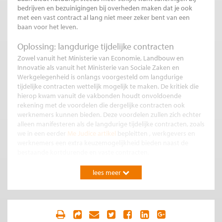
bedrijven en bezuinigingen bij overheden maken dat je ook
met een vast contract al lang niet meer zeker bent van een
baan voor het leven.
Oplossing: langdurige tijdelijke contracten
Zowel vanuit het Ministerie van Economie, Landbouw en
Innovatie als vanuit het Ministerie van Sociale Zaken en
Werkgelegenheid is onlangs voorgesteld om langdurige
tijdelijke contracten wettelijk mogelijk te maken. De kritiek die
hierop kwam vanuit de vakbonden houdt onvoldoende
rekening met de voordelen die dergelijke contracten ook
werknemers kunnen bieden. Deze voordelen zullen zich echter
alleen manifesteren als de langdurige tijdelijke contracten, zoals
we in een eerder
Me Judice artikel
bepleitten , werkgevers en
werknemers een extra keuzemogelijkheid bieden naast de
bestaande kortdurende en vaste contracten.
Daarbij gaat het om de volgende vier voordelen:
lees meer
1. Minder verloop
Werkgevers die veel flexwerkers in dienst hebben kunnen
profiteren van langdurige tijdelijke contracten, omdat deze
contracten het hoge personeelsverloop verminderen.