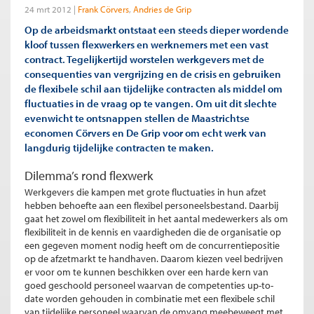
24 mrt 2012
Frank Cörvers
Andries de Grip
Op de arbeidsmarkt ontstaat een steeds dieper wordende
kloof tussen flexwerkers en werknemers met een vast
contract. Tegelijkertijd worstelen werkgevers met de
consequenties van vergrijzing en de crisis en gebruiken
de flexibele schil aan tijdelijke contracten als middel om
fluctuaties in de vraag op te vangen. Om uit dit slechte
evenwicht te ontsnappen stellen de Maastrichtse
economen Cörvers en De Grip voor om echt werk van
langdurig tijdelijke contracten te maken.
Dilemma’s rond flexwerk
Werkgevers die kampen met grote fluctuaties in hun afzet
hebben behoefte aan een flexibel personeelsbestand. Daarbij
gaat het zowel om flexibiliteit in het aantal medewerkers als om
flexibiliteit in de kennis en vaardigheden die de organisatie op
een gegeven moment nodig heeft om de concurrentiepositie
op de afzetmarkt te handhaven. Daarom kiezen veel bedrijven
er voor om te kunnen beschikken over een harde kern van
goed geschoold personeel waarvan de competenties up-to-
date worden gehouden in combinatie met een flexibele schil
van tijdelijke personeel waarvan de omvang meebeweegt met