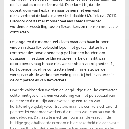
de fluctuaties op de afzetmarkt. Daar komt bij dat de
doorstroom van flexbanen naar banen met een vast
dienstverband de laatste jaren sterk daalde ( Muffels c.s., 2011),
Hierdoor ontstaat er momenteel een steeds scherper
wordende tweedeling tussen flexwerkers en mensen met vaste
contracten.
De jongeren die momenteel alleen maar een baan kunnen
vinden in deze flexibele schil lopen het gevaar dat ze hun
competenties onvoldoende op peil kunnen houden om
duurzaam inzetbaar te blijven op een arbeidsmarkt waar
doorlopend vraag is naar nieuwe kennis en vaardigheden. Bij
kortlopende tijdelijke contracten heeft immers zowel de
werkgever als de werknemer weinig baat bij het investeren in
de competenties van flexwerkers.
Door de vakbonden worden de langdurige tijdelijke contracten
echter niet gezien als een verbetering van het perspectief van
de mensen die nu zijn aangewezen op een keten van
kortstondige tijdelijke contracten, maar als een verslechterend
perspectief voor medewerkers die nu een vast contract wordt
aangeboden. Dat laatste is echter nog maar de vraag. In de
huidige geglobaliseerde economie is de zekerheid die een vaste
baan biedt natuurlijk steeds meer schijn, want saneringen bij