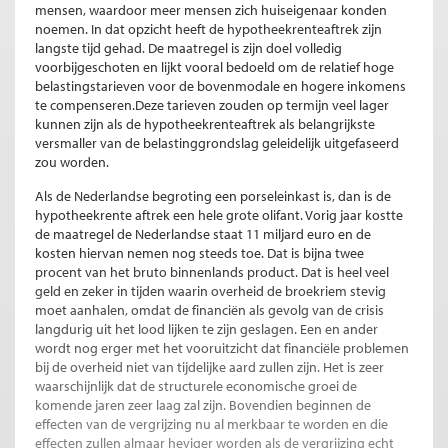
mensen, waardoor meer mensen zich huiseigenaar konden
noemen. In dat opzicht heeft de hypotheekrenteaftrek zijn
langste tijd gehad. De maatregel is zijn doel volledig
voorbijgeschoten en lijkt vooral bedoeld om de relatief hoge
belastingstarieven voor de bovenmodale en hogere inkomens
te compenseren.Deze tarieven zouden op termijn veel lager
kunnen zijn als de hypotheekrenteaftrek als belangrijkste
versmaller van de belastinggrondslag geleidelijk uitgefaseerd
zou worden.
Als de Nederlandse begroting een porseleinkast is, dan is de
hypotheekrente aftrek een hele grote olifant. Vorig jaar kostte
de maatregel de Nederlandse staat 11 miljard euro en de
kosten hiervan nemen nog steeds toe. Dat is bijna twee
procent van het bruto binnenlands product. Dat is heel veel
geld en zeker in tijden waarin overheid de broekriem stevig
moet aanhalen, omdat de financiën als gevolg van de crisis
langdurig uit het lood lijken te zijn geslagen. Een en ander
wordt nog erger met het vooruitzicht dat financiële problemen
bij de overheid niet van tijdelijke aard zullen zijn. Het is zeer
waarschijnlijk dat de structurele economische groei de
komende jaren zeer laag zal zijn. Bovendien beginnen de
effecten van de vergrijzing nu al merkbaar te worden en die
effecten zullen almaar heviger worden als de vergrijzing echt