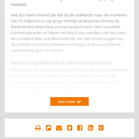
toeslaat.
Het zou heel vreemd zijn dat bij de zoektocht naar de manieren
om 29 miljard euro op lange termijn te besparen binnen de
Nederlandse begroting zo’n grote post weer voor zoveelste
kabinetsperiode tot taboe verklaard zou worden. Het zou voor
de zoveelste keer een illustratie zijn van het onvermogen van
de politiek om structurele hervormingen in de economie en
samenleving door te voeren.
Verlaag tegelijkertijd de inkomstenbelasting
Juist omdat de hypotheekrenteaftrek zo’n gevoelig onderwerp
is, kan en mag niet alléén daaraan gesleuteld worden. Elke
verandering daarin moet slechts een onderdeel zijn van een
totale revisie van het belastingstelsel, dat na de vorige
belastingherziening weer onnodig ingewikkeld, duur en
inefficiënt is geworden. De hypotheekrenteaftrek moet
lees meer
vanzelfsprekend geleidelijk afgebouwd worden om de nog
kwetsbare huizenmarkt niet te schaden. Wanneer dat moet
beginnen is een politiek besluit, maar is ook niet van cruciaal
belang. Veel belangrijker is dat besloten wordt dát de afbouw
aanstaande is én dat tegelijk ook de inkomstenbelasting
omlaag gaat. Een zo grootscheepse verandering van het stelsel