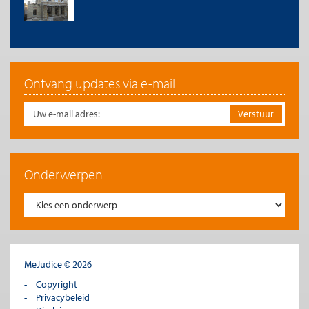
mond te nemen, laat staan iets te besluiten op dat gebied, is
dat daardoor veel onzekerheid zou ontstaan onder huidige en
toekomstige huizenbezitters. Onzekerheid is slecht nieuws
voor welke markt dan ook en heeft hoge gevolgen zeker op
zo’n belangrijke markt als de huizenmarkt. Maar een inhoudelijk
debat voeren over hypotheekrenteaftrek en daar een besluit
Ontvang updates via e-mail
over nemen zou nu juist de onzekerheid wegnemen, niet
veroorzaken of aanwakkeren. Uit verschillende peilingen blijkt
ruim de helft van huizenbezitters vindt dat de
hypotheekrenteaftrek mag worden aangepakt. Een op de vijf is
zelfs voor volledige afschaffing ervan. Nagenoeg alle
huiseigenaars tasten in het duister: gaat er wel of niet iets
gebeuren op het hypotheekrenteaftrekfront. Zij zien dat alle
Onderwerpen
heilige huisjes ter discussie staat, zoals bijvoorbeeld de AOW-en
pensioenleeftijd. Een besluit door het volgende kabinet over de
hypotheekrenteaftrek zou daarmee de onzekerheid juist
wegnemen en niet vergroten. Politici onderschatten
systematisch de Nederlandse kiezer, die hen beter door heeft
dan zij denken.
MeJudice © 2026
De hypotheekrenteaftrek is zijn doel voorbijgeschoten, kost de
Nederlandse staat onnodig veel geld – en de rekening loopt elk
Copyright
jaar op – en dat is een luxe die Nederland zich niet meer kan
Privacybeleid