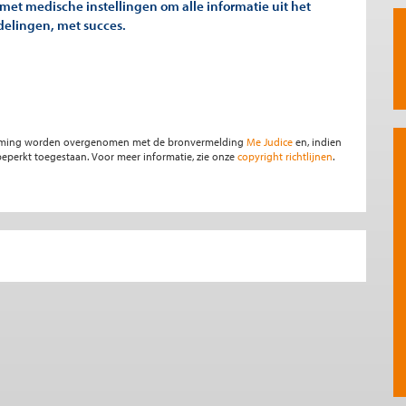
et medische instellingen om alle informatie uit het
elingen, met succes.
stemming worden overgenomen met de bronvermelding
Me Judice
en, indien
s beperkt toegestaan. Voor meer informatie, zie onze
copyright richtlijnen
.