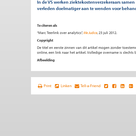
In de VS werken ziektekostenverzekeraars samen m
verleden doelmatiger aan te wenden voor behand
Te citeren als
“Marc Teerlink over analytics”,
Me Judice
, 23 juli 2012.
Copyright
De titel en eerste zinnen van dit artikel mogen zonder toe
online, een link naar het artikel. Volledige overname is slecht
Afbeelding
Print
Linken
Tell-a-Friend