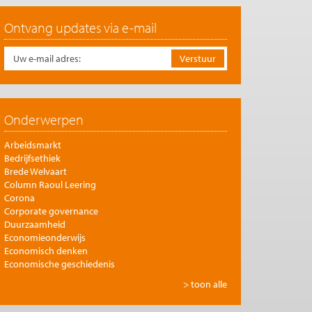
Ontvang updates via e-mail
Onderwerpen
Arbeidsmarkt
Bedrijfsethiek
Brede Welvaart
Column Raoul Leering
Corona
Corporate governance
Duurzaamheid
Economieonderwijs
Economisch denken
Economische geschiedenis
Energie
> toon alle
Europese integratie
Filosofie en economie