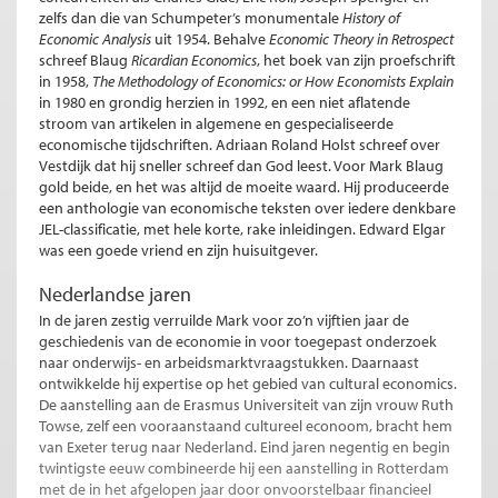
zelfs dan die van Schumpeter’s monumentale
History of
Economic Analysis
uit 1954. Behalve
Economic Theory in Retrospect
schreef Blaug
Ricardian Economics
, het boek van zijn proefschrift
in 1958,
The Methodology of Economics: or How Economists Explain
in 1980 en grondig herzien in 1992, en een niet aflatende
stroom van artikelen in algemene en gespecialiseerde
economische tijdschriften. Adriaan Roland Holst schreef over
Vestdijk dat hij sneller schreef dan God leest. Voor Mark Blaug
gold beide, en het was altijd de moeite waard. Hij produceerde
een anthologie van economische teksten over iedere denkbare
JEL-classificatie, met hele korte, rake inleidingen. Edward Elgar
was een goede vriend en zijn huisuitgever.
Nederlandse jaren
In de jaren zestig verruilde Mark voor zo’n vijftien jaar de
geschiedenis van de economie in voor toegepast onderzoek
naar onderwijs- en arbeidsmarktvraagstukken. Daarnaast
ontwikkelde hij expertise op het gebied van cultural economics.
De aanstelling aan de Erasmus Universiteit van zijn vrouw Ruth
Towse, zelf een vooraanstaand cultureel econoom, bracht hem
van Exeter terug naar Nederland. Eind jaren negentig en begin
twintigste eeuw combineerde hij een aanstelling in Rotterdam
met de in het afgelopen jaar door onvoorstelbaar financieel