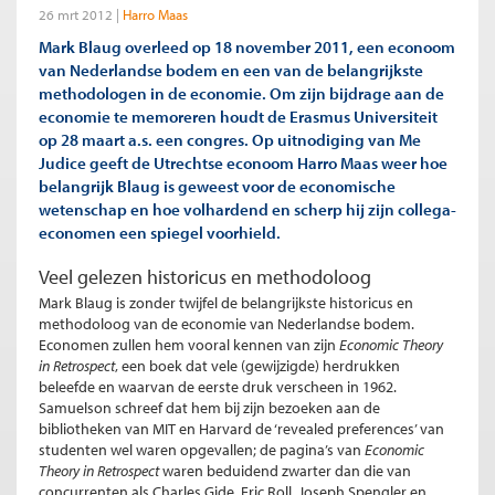
26 mrt 2012
Harro Maas
Mark Blaug overleed op 18 november 2011, een econoom
van Nederlandse bodem en een van de belangrijkste
methodologen in de economie. Om zijn bijdrage aan de
economie te memoreren houdt de Erasmus Universiteit
op 28 maart a.s. een congres. Op uitnodiging van Me
Judice geeft de Utrechtse econoom Harro Maas weer hoe
belangrijk Blaug is geweest voor de economische
wetenschap en hoe volhardend en scherp hij zijn collega-
economen een spiegel voorhield.
Veel gelezen historicus en methodoloog
Mark Blaug is zonder twijfel de belangrijkste historicus en
methodoloog van de economie van Nederlandse bodem.
Economen zullen hem vooral kennen van zijn
Economic Theory
in Retrospect
, een boek dat vele (gewijzigde) herdrukken
beleefde en waarvan de eerste druk verscheen in 1962.
Samuelson schreef dat hem bij zijn bezoeken aan de
bibliotheken van MIT en Harvard de ‘revealed preferences’ van
studenten wel waren opgevallen; de pagina’s van
Economic
Theory in Retrospect
waren beduidend zwarter dan die van
concurrenten als Charles Gide, Eric Roll, Joseph Spengler en