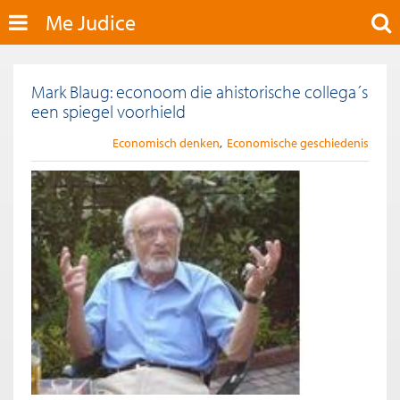
Me Judice
Mark Blaug: econoom die ahistorische collega´s
een spiegel voorhield
Economisch denken
Economische geschiedenis