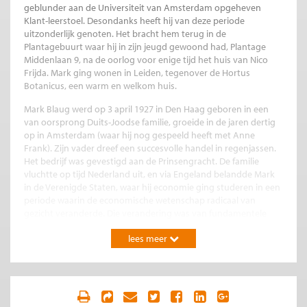
geblunder aan de Universiteit van Amsterdam opgeheven
Klant-leerstoel. Desondanks heeft hij van deze periode
uitzonderlijk genoten. Het bracht hem terug in de
Plantagebuurt waar hij in zijn jeugd gewoond had, Plantage
Middenlaan 9, na de oorlog voor enige tijd het huis van Nico
Frijda. Mark ging wonen in Leiden, tegenover de Hortus
Botanicus, een warm en welkom huis.
Mark Blaug werd op 3 april 1927 in Den Haag geboren in een
van oorsprong Duits-Joodse familie, groeide in de jaren dertig
op in Amsterdam (waar hij nog gespeeld heeft met Anne
Frank). Zijn vader dreef een succesvolle handel in regenjassen.
Het bedrijf was gevestigd aan de Prinsengracht. De familie
vluchtte op tijd Nederland uit, en via Engeland belandde Mark
in de Verenigde Staten, waar hij economie ging studeren in een
periode waarin de economische wetenschap radicaal van
gezicht veranderde. Die verandering was van fundamentele
invloed op de ambivalente manier waarop Mark Blaug, op
lees meer
virtuoze wijze, voor veel naoorlogse economen vorm gaf aan
de geschiedenis van de economie.
Leerling van Stigler
Blaugs eigen geschiedenis in de economie begon aan Columbia