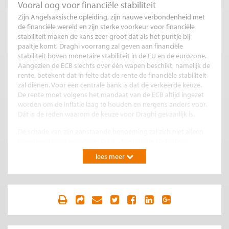
Vooral oog voor financiële stabiliteit
Zijn Angelsaksische opleiding, zijn nauwe verbondenheid met
de financiële wereld en zijn sterke voorkeur voor financiële
stabiliteit maken de kans zeer groot dat als het puntje bij
paaltje komt, Draghi voorrang zal geven aan financiële
stabiliteit boven monetaire stabiliteit in de EU en de eurozone.
Aangezien de ECB slechts over één wapen beschikt, namelijk de
rente, betekent dat in feite dat de rente de financiële stabiliteit
zal dienen. Voor een centrale bank is dat de verkeerde keuze.
De rente moet volgens het mandaat van de ECB altijd ingezet
worden om de inflatie laag te houden en nergens anders voor.
Dát is de reden waarom de keuze voor Draghi gevaarlijk is.
De schade van zijn aanstaande benoeming zal zich niet alleen
beperken tot de eurozone. Tot nu toe voerde de Federal
Reserve een veel slechter beleid dan de ECB en de wereld heeft
lees meer
er alle belang bij dat die centrale bank meer op de ECB gaat
lijken. Wat er nu lijkt te gebeuren is juist het tegenovergestelde.
Dat betekent dat de inflatie in de eurozone op lange termijn zal
oplopen.
Dit artikel is eerder verschenen in
Het Financieele Dagblad
van 16
mei 2011.