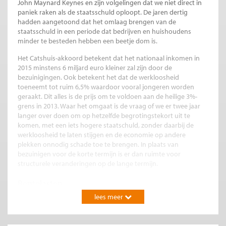
John Maynard Keynes en zijn volgelingen dat we niet direct in
paniek raken als de staatsschuld oploopt. De jaren dertig
hadden aangetoond dat het omlaag brengen van de
staatsschuld in een periode dat bedrijven en huishoudens
minder te besteden hebben een beetje dom is.
Het Catshuis-akkoord betekent dat het nationaal inkomen in
2015 minstens 6 miljard euro kleiner zal zijn door de
bezuinigingen. Ook betekent het dat de werkloosheid
toeneemt tot ruim 6,5% waardoor vooral jongeren worden
geraakt. Dit alles is de prijs om te voldoen aan de heilige 3%-
grens in 2013. Waar het omgaat is de vraag of we er twee jaar
langer over doen om op hetzelfde begrotingstekort uit te
komen, met een iets hogere staatschuld, zonder daarbij de
werkloosheid te laten stijgen en de economie op andere
plekken onnodig schade toe te brengen. In plaats van
bezuinigen voor de korte termijn is er dan ruimte voor
structurele veranderingen op de lange termijn.
Rentelasten
Maar de rente dan, schiet die niet direct door het dak als we
lees meer
niet voldoen aan de dictaten van de kapitaalmarkt? Het is een
misvatting dat de ‘markt’ bezuinigingen eist. Beleggers willen
simpelweg een goed product tegen een zo laag mogelijke prijs.