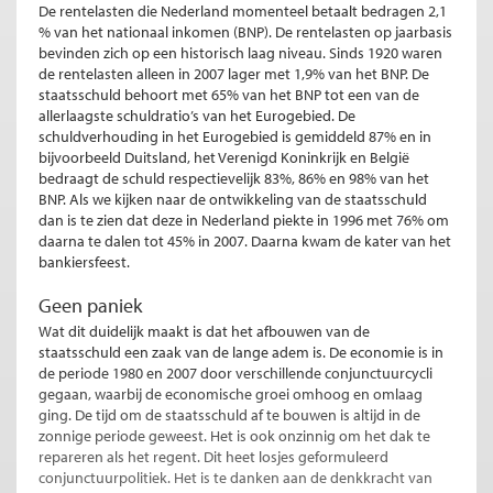
De rentelasten die Nederland momenteel betaalt bedragen 2,1
% van het nationaal inkomen (BNP). De rentelasten op jaarbasis
bevinden zich op een historisch laag niveau. Sinds 1920 waren
de rentelasten alleen in 2007 lager met 1,9% van het BNP. De
staatsschuld behoort met 65% van het BNP tot een van de
allerlaagste schuldratio’s van het Eurogebied. De
schuldverhouding in het Eurogebied is gemiddeld 87% en in
bijvoorbeeld Duitsland, het Verenigd Koninkrijk en België
bedraagt de schuld respectievelijk 83%, 86% en 98% van het
BNP. Als we kijken naar de ontwikkeling van de staatsschuld
dan is te zien dat deze in Nederland piekte in 1996 met 76% om
daarna te dalen tot 45% in 2007. Daarna kwam de kater van het
bankiersfeest.
Geen paniek
Wat dit duidelijk maakt is dat het afbouwen van de
staatsschuld een zaak van de lange adem is. De economie is in
de periode 1980 en 2007 door verschillende conjunctuurcycli
gegaan, waarbij de economische groei omhoog en omlaag
ging. De tijd om de staatsschuld af te bouwen is altijd in de
zonnige periode geweest. Het is ook onzinnig om het dak te
repareren als het regent. Dit heet losjes geformuleerd
conjunctuurpolitiek. Het is te danken aan de denkkracht van