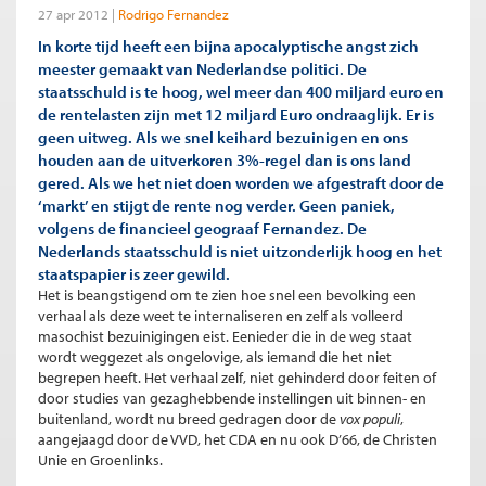
27 apr 2012
Rodrigo Fernandez
In korte tijd heeft een bijna apocalyptische angst zich
meester gemaakt van Nederlandse politici. De
staatsschuld is te hoog, wel meer dan 400 miljard euro en
de rentelasten zijn met 12 miljard Euro ondraaglijk. Er is
geen uitweg. Als we snel keihard bezuinigen en ons
houden aan de uitverkoren 3%-regel dan is ons land
gered. Als we het niet doen worden we afgestraft door de
‘markt’ en stijgt de rente nog verder. Geen paniek,
volgens de financieel geograaf Fernandez. De
Nederlands staatsschuld is niet uitzonderlijk hoog en het
staatspapier is zeer gewild.
Het is beangstigend om te zien hoe snel een bevolking een
verhaal als deze weet te internaliseren en zelf als volleerd
masochist bezuinigingen eist. Eenieder die in de weg staat
wordt weggezet als ongelovige, als iemand die het niet
begrepen heeft. Het verhaal zelf, niet gehinderd door feiten of
door studies van gezaghebbende instellingen uit binnen- en
buitenland, wordt nu breed gedragen door de
vox populi
,
aangejaagd door de VVD, het CDA en nu ook D’66, de Christen
Unie en Groenlinks.