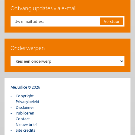
Investeringen die wij via de overheid plegen te doen. Daar mag
Ontvang updates via e-mail
staatsschuld tegenover staan. Door ons pensioenstelsel
verwaarlozen wij dit aspect. In plaats daarvan beleggen wij ons
geld speculatief in het buitenland.
De Europese regels zijn gebaseerd op boekhoudkundige
normen. Die kunnen we bestrijden, maar we kunnen ook iets
doen. Het (geleidelijk) afschaffen van het ABP zou een mooie
Onderwerpen
start zijn. Met een uiteindelijke opbrengst van €250 mrd. Naast
het meer dan halveren van de staatsschuld heeft opheffen ook
goede bijwerkingen. De verzelfstandiging van het ABP in 1996
leek een goed idee zolang de aandelenkoersen stegen, maar
inmiddels is duidelijk dat de garanties voor de
gepensioneerden er alleen maar minder door zijn geworden.
Een gegarandeerd staatspensioen biedt, ook al zijn garanties
MeJudice © 2026
nooit 100%, meer zekerheid dan een speculatief fonds.
Copyright
Dit artikel is tevens verschenen op 23 maart jl. in het
Financieele
Privacybeleid
Dagblad.
Disclaimer
Publiceren
Te citeren als
Contact
Aart de Vos, “Nederland: puissant rijk, maar gierig als een oude vrek”,
Me
Nieuwsbrief
Judice
, 29 maart 2012.
Site credits
Copyright