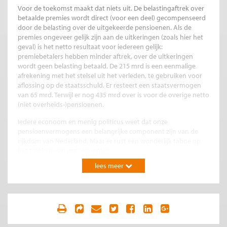
Voor de toekomst maakt dat niets uit. De belastingaftrek over
betaalde premies wordt direct (voor een deel) gecompenseerd
door de belasting over de uitgekeerde pensioenen. Als de
premies ongeveer gelijk zijn aan de uitkeringen (zoals hier het
geval) is het netto resultaat voor iedereen gelijk:
premiebetalers hebben minder aftrek, over de uitkeringen
wordt geen belasting betaald. De 215 mrd is een eenmalige
afrekening met het stelsel uit het verleden, te gebruiken voor
aflossing op de staatsschuld. Er resteert een staatsvermogen
van 65 mrd. Terwijl er nog 435 mrd over is voor de overige netto
(niet overheids-)pensioenen.
Iedere econoom en menig politicus weet dat onze
pensioenvermogens een belangrijke component zijn van de
rijkdom van Nederland. Maar er rust een wonderlijk taboe op
het trekken van consequenties.
lees meer
Keurslijf
Waarom accepteren we het Europese keurslijf dat de
staatsschuld niet meer mag bedragen dan 60% van het
nationaal inkomen terwijl zelfs in Wikipedia staat dat je voor
zoiets als het ABP moet corrigeren? Dat moet voortkomen uit
angst. Angst voor herhaling van het WAO drama uit de jaren