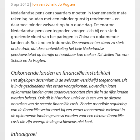
5 apr 2012
Ton van Schaik
Jo Vogten
Nederlandse pensioenspaarders moeten in toenemende mate
rekening houden met een minder gunstig rendement – en
daarmee minder welvaart op hun oude dag. De enorme
Nederlandse pensioentegoeden voegen zich bij een sterk
groeiende vloed van besparingen in China en opkomende
landen als Rusland en Indonesi
ë
. De rendementen staan zo sterk
onder druk, dat deze ontwikkeling het hele Nederlandse
pensioenstelsel op termijn onhoudbaar kan maken. Dit stellen Ton van
Schaik en Jo Vogten.
Opkomende landen en financiële instabiliteit
Het afgelopen decennium is de welvaart wereldwijd toegenomen. Dit
is in de geschiedenis niet eerder voorgekomen. Bovendien laten
opkomende landen grote spaaroverschotten zien die in de rijke landen
worden belegd. Ook dit is historisch uniek en is een van de diepere
oorzaken van de recente financiële crisis. Zonder mondiale regulering
van de financiële sector moet bij een verder toenemende welvaart in
de opkomende landen gevreesd worden voor een nieuwe financiële
crisis die zijn weerga in de geschiedenis niet kent.
Inhaalgroei