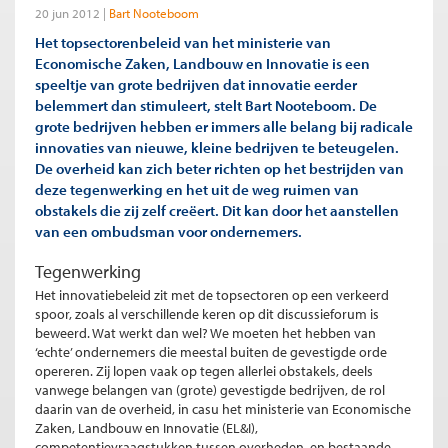
20 jun 2012
Bart Nooteboom
Het topsectorenbeleid van het ministerie van
Economische Zaken, Landbouw en Innovatie is een
speeltje van grote bedrijven dat innovatie eerder
belemmert dan stimuleert, stelt Bart Nooteboom. De
grote bedrijven hebben er immers alle belang bij radicale
innovaties van nieuwe, kleine bedrijven te beteugelen.
De overheid kan zich beter richten op het bestrijden van
deze tegenwerking en het uit de weg ruimen van
obstakels die zij zelf creëert. Dit kan door het aanstellen
van een ombudsman voor ondernemers.
Tegenwerking
Het innovatiebeleid zit met de topsectoren op een verkeerd
spoor, zoals al verschillende keren op dit discussieforum is
beweerd. Wat werkt dan wel? We moeten het hebben van
‘echte’ ondernemers die meestal buiten de gevestigde orde
opereren. Zij lopen vaak op tegen allerlei obstakels, deels
vanwege belangen van (grote) gevestigde bedrijven, de rol
daarin van de overheid, in casu het ministerie van Economische
Zaken, Landbouw en Innovatie (EL&I),
competentievraagstukken tussen overheden, en bestaande