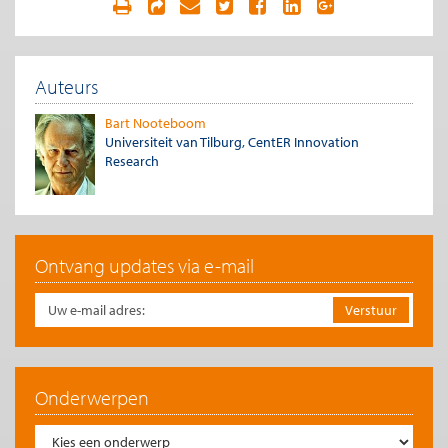
met verlies van prestige van minister of ministerie. Voorts
treden innovaties vooral op over de grenzen van bestaande
sectoren heen, zodat de binding aan sectoren ook averechts
werkt.
Auteurs
Prisoners dilemma
Bart Nooteboom
Het probleem wordt verdiept door het feit dat vaak,
Universiteit van Tilburg, CentER Innovation
bijvoorbeeld ten aanzien van milieu en klimaat, bestaande
Research
grote partijen in een prisoners dilemma zitten. Persoonlijk en
ideëel willen ze misschien graag nieuwe, meer duurzame wegen
inslaan, maar dat vergt veranderingen die geld kosten, en
opportunity costs
doordat bestaande investeringen en andere
middelen waarde verliezen, en dat geeft elke initiatiefnemer
verlies tenzij alle concurrenten meegaan. Iedereen redeneert zo
Ontvang updates via e-mail
en dus gebeurt er niets wezenlijks. De overheid aarzelt om een
oplossing te forceren en op te leggen, ook al zouden
betrokkenen daar heimelijk blij mee zijn.
Een voorbeeld van hoe interventie door de overheid in een
prisoners dilemma in het voordeel van betrokkenen kan zijn is
de beperking van tabaksreclame. Daardoor stegen de winsten
Onderwerpen
van de tabaksfabrikanten. Uitgaven aan reclame vergrootten
de omzet niet maar waren voor ieder nodig om tegenover de
concurrenten het marktaandeel op peil te houden, maar