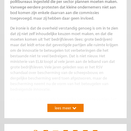
politbureaus ingesteld die per sector plannen moeten maken.
Vanwege eerdere protesten dat kleine ondernemers niet aan
bod komen zijn enkele daarvan aan die commissies
toegevoegd, maar zij hebben daar geen invloed.
De ironie is dat de overheid verstandig genoeg is om in te zien
dat zij niet zelf inhoudelijke keuzen moet maken, en dat die
moeten komen uit ‘het’ bedrijfsleven (lees: grote bedrijven)
maar dat leidt ertoe dat gevestigde partijen alle ruimte krijgen
om de innovatie te beteugelen tot verbeteringen die het
bestaande niet te veel bedreigen. Dat is niet nieuw. Het
ministerie van EL&I loopt al vele jaren aan de leiband van dat
grote bedrijfsleven. Vele jaren geleden was er het RSV
schandaal over bescherming van de scheepsbouw, en
dergelijke bescherming werd toen afgezworen, maar de
bescherming neemt nu de vorm van het beteugelen van
bedreigende innovatie.
Als een commissie van alle belangrijke bestaande partijen het
vooraf eens moet worden over een plan dan kan het al haast
lees meer
geen echte innovatie meer zijn. Dat probeert te vast te leggen
wat op de weg naar het onbekende niet vooraf te bepalen is.
Vaak zijn andere dan de bestaande spelers nodig. Officiële
commissies erkennen hun fouten niet want dat gaat gepaard