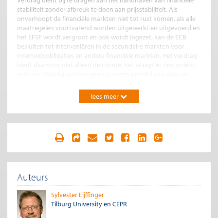
Verdrag dient bij te dragen aan het handhaven van financiële
stabiliteit zonder afbreuk te doen aan prijsstabiliteit. Als
onverhoopt de financiële markten niet tot rust komen, als alle
maatregelen voortvarend worden uitgewerkt en uitgevoerd en
het EFSF wordt vergroot en ook wordt ingezet, kan de ECB
besluiten tot interveniëren in de secundaire markten voor
overheidsobligaties en andere financiële markten. Het Verdrag
biedt daarvoor niet alleen de ruimte, het vraagt er ons inziens
zelfs om. Daarbij worden geen grenzen gesteld aan duur en
omvang van dergelijke interventies. Het enige criterium is dat
prijsstabiliteit moet worden gewaarborgd. Dit verschaft de ECB
lees meer
in de huidige omstandigheden potentieel zeer veel vuurkracht.
In deze gezamenlijke verklaring zou ook moeten worden
vermeld dat het de taak van de overheden is om voor
houdbare overheidsfinancien te zorgen en het
concurrentievermogen en groeipotentieel van hun
economieën te vergroten.
Wij vragen U het initiatief tot het opstellen van een
Auteurs
gezamenlijke verklaring van de Europese regeringsleiders en de
ECB zo snel mogelijk te nemen. Een dergelijke verklaring zou
Sylvester Eijffinger
door de eensgezindheid en de politieke wil die eruit spreekt om
Tilburg University en CEPR
de gezamenlijke munt, de euro ook gezamenlijk te verdedigen,