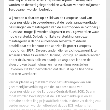
een diepe recessie of zelfs depressie vrijwel onvermijdelijk
worden en de werkgelegenheid en welvaart van vele miljoenen
Europeanen worden bedreigd.
Wij roepen u daarom op als lid van de Europese Raad van
regeringsleiders te bevorderen dat de reeds aangekondigde
beslissingen en maatregelen van de eurotop van 26 oktober j.l.
nu zo snel mogelijk worden uitgewerkt en uitgevoerd en waar
nodig versterkt. De belangrijkste versterking van deze
maatregelen is dat de eurolanden zelf extra middelen
beschikbaar stellen voor een aanzienlijk groter Europees
noodfonds (EFSF). De eurolanden dienen zich gezamenlijk te
scharen achter Griekenland, Ierland, Portugal en andere landen
onder druk, zoals Italie en Spanje, zolang deze landen de
afgesproken bezuinigings- en hervormingsvoorstellen
uitvoeren. Dit kan bevorderen dat de rust op de financiële
markten weerkeert.
Verder pleiten wij met klem voor het uitbrengen van een
gezamenlijke verklaring van de Europese Raad van
regeringsleiders en de Europese Centrale Bank(ECB). Daarin
moet worden bevestigd dat de ECB onafhankelijk is en als
primaire doelstelling prijsstabiliteit heeft. In deze verklaring zou
verder moeten worden uitgelegd dat de ECB volgens het