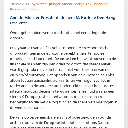
20 nov 2011
Sylvester Eijffinger
Arnold Heertje
Lex Hoogduin
Rick van der Ploeg
Aan de Minister-President, de heer M. Rutte te Den Haag
Excellentie,
Ondergetekenden wenden zich tot u met een dringende
oproep.
De dynamiek van de financiële, monetaire en economische
ontwikkelingen in de eurozone bereikt in snel tempo een
onheilspellend kookpunt. De onrust en het wantrouwen op de
financiële markten zijn inmiddels zo groot, dat steeds vaker
wordt gesproken over het al dan niet voortbestaan van de
euro en/of eurozone. Het opbreken van de eurozone zou niet
alleen tot een aanzienlijk welvaarts- en vermogensverlies in
Nederland en de andere eurolanden leiden, maar het Europese
integratieproces decennia terugwerpen in een tijd waarin een
sterk(er) Europa juist het antwoord is op de kansen en
bedreigingen die het gevolg zijn van de snelle veranderingen in
de wereldeconomie.
De kans op onbeheersbare en chaotische gevolgen voor de
architectuur van de Europese integratie neemt toe. Dan zou