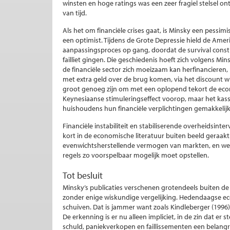
winsten en hoge ratings was een zeer fragiel stelsel on
van tijd.
Als het om financiële crises gaat, is Minsky een pessimis
een optimist. Tijdens de Grote Depressie hield de Ame
aanpassingsproces op gang, doordat de survival const
failliet gingen. Die geschiedenis hoeft zich volgens Min
de financiële sector zich moeizaam kan herfinancieren, 
met extra geld over de brug komen, via het discount 
groot genoeg zijn om met een oplopend tekort de econ
Keynesiaanse stimuleringseffect voorop, maar het kass
huishoudens hun financiële verplichtingen gemakkeli
Financiële instabiliteit en stabiliserende overheidsinte
kort in de economische literatuur buiten beeld geraak
evenwichtsherstellende vermogen van markten, en werd 
regels zo voorspelbaar mogelijk moet opstellen.
Tot besluit
Minsky’s publicaties verschenen grotendeels buiten de
zonder enige wiskundige vergelijking. Hedendaagse eco
schuiven. Dat is jammer want zoals Kindleberger (1996) l
De erkenning is er nu alleen impliciet, in de zin dat er 
schuld, paniekverkopen en faillissementen een belangr