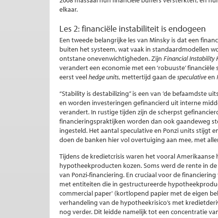
2008 massaal hun financiële buffers versterkten, en hu
elkaar.
Les 2: financiële instabiliteit is endogeen
Een tweede belangrijke les van Minsky is dat een financi
buiten het systeem, wat vaak in standaardmodellen wor
ontstane onevenwichtigheden. Zijn
Financial Instability
verandert een economie met een ‘robuuste’ financiële s
eerst veel
hedge units
, mettertijd gaan de
speculative
en
“Stability is destabilizing” is een van ’de befaamdste 
en worden investeringen gefinancierd uit interne midd
verandert. In rustige tijden zijn de scherpst gefinanci
financieringspraktijken worden dan ook gaandeweg st
ingesteld. Het aantal speculative en Ponzi units stijgt 
doen de banken hier vol overtuiging aan mee, met aller
Tijdens de kredietcrisis waren het vooral Amerikaanse 
hypotheekproducten kozen. Soms werd de rente in de b
van Ponzi-financiering. En cruciaal voor de financier
met entiteiten die in gestructureerde hypotheekproduc
commercial paper' (kortlopend papier met de eigen bel
verhandeling van de hypotheekrisico’s met kredietder
nog verder. Dit leidde namelijk tot een concentratie va