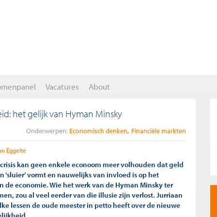
omenpanel
Vacatures
About
id: het gelijk van Hyman Minsky
Onderwerpen:
Economisch denken
Financiële markten
aan Eggelte
tcrisis kan geen enkele econoom meer volhouden dat geld
 ‘sluier’ vormt en nauwelijks van invloed is op het
n de economie. Wie het werk van de Hyman Minsky ter
n, zou al veel eerder van die illusie zijn verlost. Jurriaan
elke lessen de oude meester in petto heeft over de nieuwe
lijkheid.