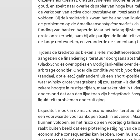
onzekerheid toeslaat, ontstaat snel een ‘incoherente si
goud, en zoekt naar overheidspapier van hoge kwaliteit.
de verkopen van activa door
speculative
en
Ponzi units
d
voldoen. Bij de kredietcrisis kwam het belang van liquid
de problemen op de Amerikaanse
subprime market
zich
funding van banken haperde. Maar het belangrijkste 
grote onzekerheid, nam bij alle partijen de liquiditeit
de lange rentevoeten, en veranderde de samenhang tu
Tijdens de kredietcrisis bleken allerlei modeltheoretisch
aangezien de financieringsliteratuur doorgaans abstrahe
(Black-Scholes over opties en Modigliani-Miller over 
arbitrage conditie’. Onder die conditie wordt bijvoorbe
(aandeel, optie, etc.) gefinancierd uit een ‘short’-positi
waar Minsky grote vraagtekens bij zou zetten - is dat die 
zekere hoogte in rustige tijden, maar zeker niet in tijd
ondervond dat aan den lijve toen zijn hedgefonds
Long
liquiditeitsproblemen onderuit ging.
Liquiditeit is ook in de macro-economische literatuur d
een voorwaarde voor aankopen (cash in advance). Maar 
kunnen voldoen, en het risico op een voortijdig failli
raakt buiten beeld dat een plotselinge stijging van d
economische consequenties kan hebben. Toen huishoud