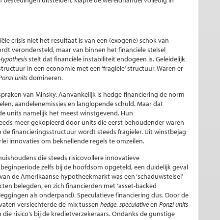
n bestedingen uitstelden, klapte de wereldhandel volledig in
ële crisis niet het resultaat is van een (exogene) schok van
dt verondersteld, maar van binnen het financiële stelsel
 Hypothesis
stelt dat financiële instabiliteit endogeen is. Geleidelijk
tructuur in een economie met een ‘fragiele’ structuur. Waren er
Ponzi units
domineren.
uitspraken van Minsky. Aanvankelijk is hedge-financiering de norm
elen, aandelenemissies en langlopende schuld. Maar dat
erde units namelijk het meest winstgevend. Hun
eeds meer gekopieerd door units die eerst behoudender waren
en de financieringsstructuur wordt steeds fragieler. Uit winstbejag
lei innovaties om beknellende regels te omzeilen.
huishoudens die steeds risicovollere innovatieve
eginperiode zelfs bij de hoofdsom opgeteld, een duidelijk geval
ing van de Amerikaanse hypotheekmarkt was een ‘schaduwstelsel’
ten belegden, en zich financierden met 'asset-backed
eggingen als onderpand). Speculatieve financiering dus. Door de
ivaten verslechterde de mix tussen
hedge
,
speculative
en
Ponzi units
n die risico’s bij de kredietverzekeraars. Ondanks de gunstige