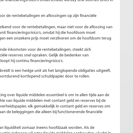
r de rentebetalingen en aflossingen op zijn financiële
eikend voor de rentebetalingen, maar niet voor de aflossing van
it financieringsrisico’s, omdat hij die hoofdsom moet
tegen een onzekere prijs moet verzilveren om de hoofdsom terug
nde inkomsten voor de rentebetalingen, steekt zich
nciële reserves snel opraken. Gelijk de bedenker van
 loopt hij continu financieringrisico’s.
tbreidt is een hedge unit als het langlopende obligaties uitgeeft,
 voortdurend kortlopend schuldpapier door te rollen.
ing over liquide middelen essentieel is om te allen tijde aan de
chie van liquide middelen met contant geld en reserves bij de
verheidspapier, elk gemakkelijk in contant geld en reserves om
taan de beleggingen die alleen bij functionerende financiële
an liquiditeit zomaar ineens hoofdzaak worden. Als de