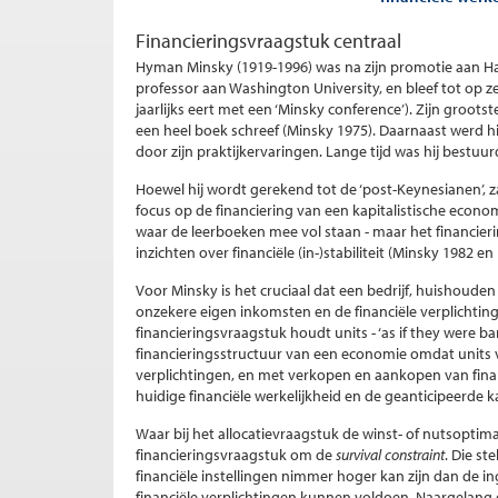
Financieringsvraagstuk centraal
Hyman Minsky (1919-1996) was na zijn promotie aan Har
professor aan Washington University, en bleef tot op ze
jaarlijks eert met een ‘Minsky conference’). Zijn groot
een heel boek schreef (Minsky 1975). Daarnaast werd h
door zijn praktijkervaringen. Lange tijd was hij bestu
Hoewel hij wordt gerekend tot de ‘post-Keynesianen’, za
focus op de financiering van een kapitalistische econom
waar de leerboeken mee vol staan - maar het financier
inzichten over financiële (in-)stabiliteit (Minsky 1982 en
Voor Minsky is het cruciaal dat een bedrijf, huishouden
onzekere eigen inkomsten en de financiële verplichtin
financieringsvraagstuk houdt units - ‘as if they were 
financieringsstructuur van een economie omdat units 
verplichtingen, en met verkopen en aankopen van financ
huidige financiële werkelijkheid en de geanticipeerde 
Waar bij het allocatievraagstuk de winst- of nutsoptimal
financieringsvraagstuk om de
survival constraint
. Die s
financiële instellingen nimmer hoger kan zijn dan de i
financiële verplichtingen kunnen voldoen. Naargelang d