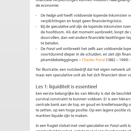
de economie:
De
hedge unit
heeft voldoende lopende inkomsten voo
verplichtingen en loopt geen financieringrisico.
Bij de
speculative unit
zijn de lopende inkomsten toer
de hoofdsom. Als dat moment aanbreekt, loopt de un
doorrollen, dan wel andere financiële bezittingen 
te betalen.
De
Ponzi unit
ontbreekt het zelfs aan voldoende lope
voortdurend dieper in de schulden, en ziet zijn fina
piramidebeleggingen –
Charles Ponzi
(1882 – 1949) -
Ter illustratie, een nutsbedrijf dat het eigen netwerk ui
maar een speculative unit als het zich financiert door
Les 1: liquiditeit is essentieel
Een eerste belangrijke les van Minsky is dat de beschikk
survival constraint te kunnen voldoen. Er is een hiërar
centrale bank aan de top, en goud en kredietwaardig o
te zetten, op een hoge positie. Op een lagere positie s
markten liquide zijn te maken.
In een fragiel stelsel met veel
speculative
en
Ponzi units
k