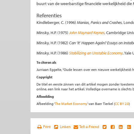
buurt van de weerbarstige financiële werkelijkheid die 
Referenties
Kindleberger, C. (1996)
Manias, Panics and Crashes
, Lond
Minsky, H.P. (1975)
John Maynard Keynes
, Cambridge Univ
Minsky, H.P. (1982)
Can ‘It’ Happen Again? Essays on Instab
Minsky, H.P. (1986)
Stabilizing an Unstable Economy
, Yale
Te citeren als
Jurriaan Eggelte, “Oude lessen over een nieuwe werkelijkheid: 
Copyright
De titel en eerste zinnen van dit artikel mogen zonder toe
online, een link naar het artikel. Volledige overname is slecht
Afbeelding
Afbeelding ‘
The Market Economy
’ van Baer Tierkel (
CC BY 2.0
)
Print
Linken
Tell-a-Friend