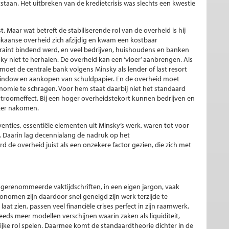
tstaan. Het uitbreken van de kredietcrisis was slechts een kwestie
t. Maar wat betreft de stabiliserende rol van de overheid is hij
rikaanse overheid zich afzijdig en kwam een kostbaar
raint bindend werd, en veel bedrijven, huishoudens en banken
sky niet te herhalen. De overheid kan een ‘vloer’ aanbrengen. Als
moet de centrale bank volgens Minsky als lender of last resort
window en aankopen van schuldpapier. En de overheid moet
omie te schragen. Voor hem staat daarbij niet het standaard
troomeffect. Bij een hoger overheidstekort kunnen bedrijven en
jker nakomen.
rventies, essentiële elementen uit Minsky’s werk, waren tot voor
t. Daarin lag decennialang de nadruk op het
de overheid juist als een onzekere factor gezien, die zich met
 gerenommeerde vaktijdschriften, in een eigen jargon, vaak
nomen zijn daardoor snel geneigd zijn werk terzijde te
aat zien, passen veel financiële crises perfect in zijn raamwerk.
steeds meer modellen verschijnen waarin zaken als liquiditeit,
ijke rol spelen. Daarmee komt de standaardtheorie dichter in de