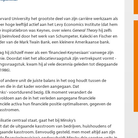
vard University het grootste deel van zijn carrière werkzaam als
er hoge leeftijd actief aan het Levy Economics Institute (dat hem
ste inspiratiebron was Keynes, over wiens
General Theory
hij zelfs
ij beïnvloed door het werk van Schumpeter, Kalecki en Fischer en
urder van de Mark Twain Bank, een kleinere Amerikaanse bank.
g hij zichzelf meer als een ‘financieel-Keynesiaan’ vanwege zijn
ie. Doordat niet het allocatievraagstuk zijn vertrekpunt vormt -
ingsvraagstuk, kwam hij al vele decennia geleden tot diepgaande
 1986).
 of andere unit de juiste balans in het oog houdt tussen de
gen die in dat kader worden aangegaan. Dat
banks’- voortdurend bezig. Elk moment verandert de
voldoen aan de in het verleden aangegane financiële
iële activa hun financiële positie optimaliseren, gegeven de
kasstromen.
isatie centraal staat, gaat het bij Minsky’s
telt dat de uitgaande kasstroom van bedrijven, huishoudens of
ngaande kasstroom. Eenvoudig gesteld, men moet altijd aan zijn
e financieringsrisico’s onderscheidt Minsky drie soorten units in