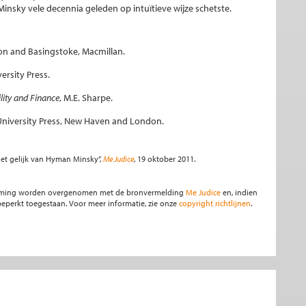
Minsky vele decennia geleden op intuïtieve wijze schetste.
on and Basingstoke, Macmillan.
ersity Press.
ility and Finance
, M.E. Sharpe.
 University Press, New Haven and London.
het gelijk van Hyman Minsky”,
Me Judice
, 19 oktober 2011.
stemming worden overgenomen met de bronvermelding
Me Judice
en, indien
s beperkt toegestaan. Voor meer informatie, zie onze
copyright richtlijnen
.