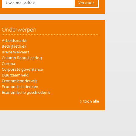
Onderwerpen
Arbeidsmarkt
Bedrijfsethiek
Brede Welvaart
Column Raoul Leering
Corona
Corporate governance
Duurzaamheid
Economieonderwijs
Economisch denken
Economische geschiedenis
Energie
> toon alle
Europese integratie
Filosofie en economie
Financiële markten
Gezondheidszorg
Globalisering
Inkomensongelijkheid