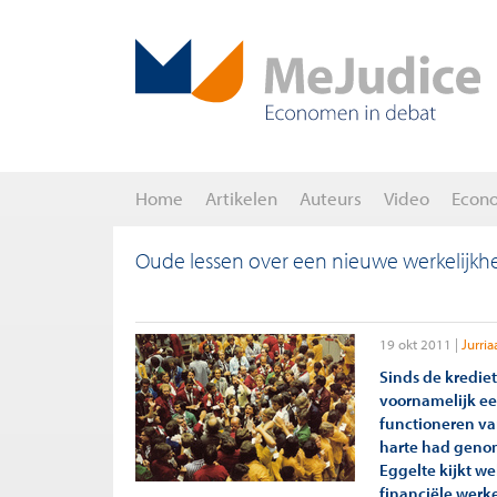
Home
Artikelen
Auteurs
Video
Econ
Oude lessen over een nieuwe werkelijkhe
19 okt 2011
Jurri
Sinds de kredie
voornamelijk een
functioneren va
harte had genome
Eggelte kijkt w
financiële werke