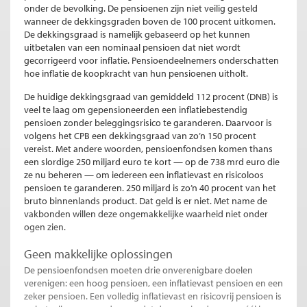
onder de bevolking. De pensioenen zijn niet veilig gesteld
wanneer de dekkingsgraden boven de 100 procent uitkomen.
De dekkingsgraad is namelijk gebaseerd op het kunnen
uitbetalen van een nominaal pensioen dat niet wordt
gecorrigeerd voor inflatie. Pensioendeelnemers onderschatten
hoe inflatie de koopkracht van hun pensioenen uitholt.
De huidige dekkingsgraad van gemiddeld 112 procent (DNB) is
veel te laag om gepensioneerden een inflatiebestendig
pensioen zonder beleggingsrisico te garanderen. Daarvoor is
volgens het CPB een dekkingsgraad van zo’n 150 procent
vereist. Met andere woorden, pensioenfondsen komen thans
een slordige 250 miljard euro te kort — op de 738 mrd euro die
ze nu beheren — om iedereen een inflatievast en risicoloos
pensioen te garanderen. 250 miljard is zo’n 40 procent van het
bruto binnenlands product. Dat geld is er niet. Met name de
vakbonden willen deze ongemakkelijke waarheid niet onder
ogen zien.
Geen makkelijke oplossingen
De pensioenfondsen moeten drie onverenigbare doelen
verenigen: een hoog pensioen, een inflatievast pensioen en een
zeker pensioen. Een volledig inflatievast en risicovrij pensioen is