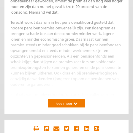
onbetaalbaar geworden, omdat de premies dan nog véél hoger
moeten zijn dan nu het geval is (zo’n 20 procent van de
loonsom). Niemand wil dat.
Terecht wordt daarom in het pensioenakkoord gesteld dat
hogere pensioenpremies onwenselijk zijn. Pensioenpremies
brengen schade toe aan de economie: minder werk, lagere
lonen en minder economische groei. Daarnaast kunnen
premies steeds minder goed schokken bij de pensioenfondsen
opvangen omdat er steeds minder werknemers zijn ten
opzichte van gepensioneerden. Als een pensioenfonds een
schok krijgt, dan stijgen de premies zeer fors om voldoende
premieopbrengsten te kunnen genereren en de pensioenen te
kunnen blijven uitkeren. Ook draaien bij premieverhogingen
eenzijdig de werkenden (jongeren) op om de pensioenen van
ouderen te garanderen.
In plaats van premieverhoging kan ook risicovoller worden
belegd, om zo een hogere waarde van het pensioen te
lees meer
bereiken. De verwachte pensioenen worden dan hoger door in
te leveren op de zekerheid van het pensioen. Er wordt immers
meer risico genomen. De prijs van dat risico – uitgedrukt in geld
– is precies de hogere verwachte beleggingsopbrengst.
Werkenden en gepensioneerden worden daarom netto (d.w.z.