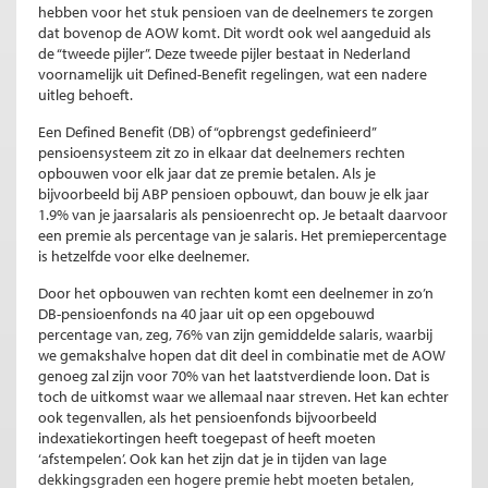
hebben voor het stuk pensioen van de deelnemers te zorgen
dat bovenop de AOW komt. Dit wordt ook wel aangeduid als
de “tweede pijler”. Deze tweede pijler bestaat in Nederland
voornamelijk uit Defined-Benefit regelingen, wat een nadere
uitleg behoeft.
Een Defined Benefit (DB) of “opbrengst gedefinieerd”
pensioensysteem zit zo in elkaar dat deelnemers rechten
opbouwen voor elk jaar dat ze premie betalen. Als je
bijvoorbeeld bij ABP pensioen opbouwt, dan bouw je elk jaar
1.9% van je jaarsalaris als pensioenrecht op. Je betaalt daarvoor
een premie als percentage van je salaris. Het premiepercentage
is hetzelfde voor elke deelnemer.
Door het opbouwen van rechten komt een deelnemer in zo’n
DB-pensioenfonds na 40 jaar uit op een opgebouwd
percentage van, zeg, 76% van zijn gemiddelde salaris, waarbij
we gemakshalve hopen dat dit deel in combinatie met de AOW
genoeg zal zijn voor 70% van het laatstverdiende loon. Dat is
toch de uitkomst waar we allemaal naar streven. Het kan echter
ook tegenvallen, als het pensioenfonds bijvoorbeeld
indexatiekortingen heeft toegepast of heeft moeten
‘afstempelen’. Ook kan het zijn dat je in tijden van lage
dekkingsgraden een hogere premie hebt moeten betalen,