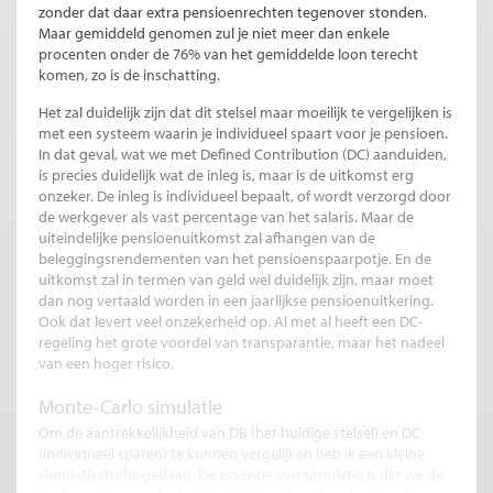
zonder dat daar extra pensioenrechten tegenover stonden.
Maar gemiddeld genomen zul je niet meer dan enkele
procenten onder de 76% van het gemiddelde loon terecht
komen, zo is de inschatting.
Het zal duidelijk zijn dat dit stelsel maar moeilijk te vergelijken is
met een systeem waarin je individueel spaart voor je pensioen.
In dat geval, wat we met Defined Contribution (DC) aanduiden,
is precies duidelijk wat de inleg is, maar is de uitkomst erg
onzeker. De inleg is individueel bepaalt, of wordt verzorgd door
de werkgever als vast percentage van het salaris. Maar de
uiteindelijke pensioenuitkomst zal afhangen van de
beleggingsrendementen van het pensioenspaarpotje. En de
uitkomst zal in termen van geld wel duidelijk zijn, maar moet
dan nog vertaald worden in een jaarlijkse pensioenuitkering.
Ook dat levert veel onzekerheid op. Al met al heeft een DC-
regeling het grote voordel van transparantie, maar het nadeel
van een hoger risico.
Monte-Carlo simulatie
Om de aantrekkelijkheid van DB (het huidige stelsel) en DC
(individueel sparen) te kunnen vergelijken heb ik een kleine
simulatiestudie gedaan. De essentie van simulatie is dat we de