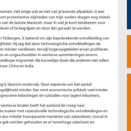
e nemen. Het enige wat ze niet van je kunnen afpakken, is een
soort protestantse wijsheden van mijn ouders dragen nog steeds
en van de laatste Maserati, maar in wat je kunt betekenen voor
 leren of te begrijpen en door iets geraakt te worden.
n Tinbergen, is bekend om zijn baanbrekende ontwikkeling van
jkheid. Hij zag dat door technologische ontwikkelingen de
 minder verdienen, terwijl hogeropgeleiden ervan profiteren.
lden en ongeschoolden in westerse samenlevingen enorm
edkope migranten die karweitjes doen die anderen niet willen
naar China en India.
ng is daarom onderwijs. Door expansie van het aantal
elijkheid minder. Dat remt economische prikkels veel minder
ressieve belastingen en subsidies voor lagere inkomens.
westerse landen heeft het aanbod de vraag naar
s te maken met razendsnelle technologische ontwikkelingen en
en dus minder transparante manieren van zakendoen, vooral in
de gek worden gehouden en er torenhoge salarissen en