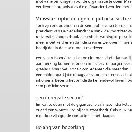
motivatie om dingen voor de organisatie te doen. Maar 
verdiend in organisaties die gefinancierd worden met 
Vanwaar topbeloningen in publieke sector?
Toch zijn er duizenden in de semipublieke sector die 
president van De Nederlandsche Bank, de voorzitter van
universiteit, hogeschool, ziekenhuis, woningcorporatie
meer moet verdienen dan de premier. Ze lopen immers 
bedrijf dat in de markt moet overleven.
PvdA-partijvoorzitter Lilianne Ploumen vindt dat part
aanmerking komen voor een ministers- of burgemeester
graaiers. Maar het is onzin om iedereen die meer dan 
een middenpartij die draagvlak voor een sterke, solid
inkomens. Beter is het om de Balkenende- of liever no
semipublieke sector.
..en in private sector?
En wat te doen met de gigantische salarissen die betaa
vriend van Wouter Bos bij een ‘staatsbedrijf’ als ABN Am
niet door zijn goede contacten in het Haagse.
Belang van beperking