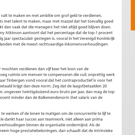
 valt te maken en met ambitie om grof geld te verdienen,
ts met talent te maken, maar met mazzel dat het toevallig goed
jkt dan vaak dat die managers het niet altijd goed blijven doen.
ony Atkinson aantoont dat het percentage dat de top-1 procent
g jaar spectaculair gestegen is, vooral in het Verenigd Koninkrijk
ijl landen met de meest rechtvaardige inkomensverhoudingen
 mochten verdienen dan vijf keer het loon van de
enoeg ruimte om mensen te compenseren die vuil, onprettig werk
aar Tinbergen vond vooral dat het contraproductief is voor het
betaald krijgt dan deze norm. Zeg dat de laagstbetaalden 20
, ongeveer twintigduizend euro bruto per jaar, dan mag de top
 procent minder dan de Balkenendenorm (het salaris van de
 werken of de lonen te matigen om de concurrentie te lijf te
atie dankt haar succes aan teamwork, niet alleen aan prima
erhoudingen binnen de organisatie ondermijnd. Als de
treem hoge prestatiebeloningen, dan schaadt dat de intrinsieke