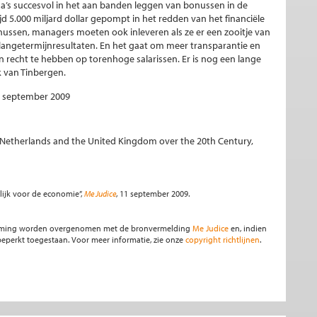
ga’s succesvol in het aan banden leggen van bonussen in de
 5.000 miljard dollar gepompt in het redden van het financiële
onussen, managers moeten ook inleveren als ze er een zooitje van
ngetermijnresultaten. En het gaat om meer transparantie en
echt te hebben op torenhoge salarissen. Er is nog een lange
 van Tinbergen.
 9 september 2009
he Netherlands and the United Kingdom over the 20th Century,
lijk voor de economie”,
Me Judice
, 11 september 2009.
stemming worden overgenomen met de bronvermelding
Me Judice
en, indien
s beperkt toegestaan. Voor meer informatie, zie onze
copyright richtlijnen
.