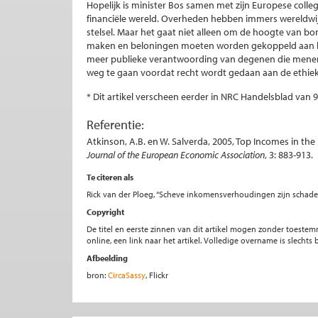
Hopelijk is minister Bos samen met zijn Europese colle
financiële wereld. Overheden hebben immers wereldwijd
stelsel. Maar het gaat niet alleen om de hoogte van b
maken en beloningen moeten worden gekoppeld aan la
meer publieke verantwoording van degenen die menen r
weg te gaan voordat recht wordt gedaan aan de ethiek
* Dit artikel verscheen eerder in NRC Handelsblad van
Referentie:
Atkinson, A.B. en W. Salverda, 2005, Top Incomes in t
Journal of the European Economic Association
, 3: 883-913.
Te citeren als
Rick van der Ploeg, “Scheve inkomensverhoudingen zijn schade
Copyright
De titel en eerste zinnen van dit artikel mogen zonder toe
online, een link naar het artikel. Volledige overname is slecht
Afbeelding
bron:
CircaSassy
, Flickr