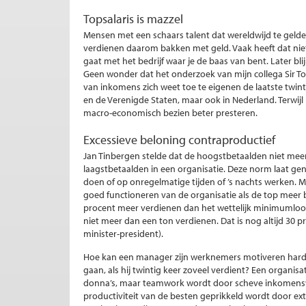
Topsalaris is mazzel
Mensen met een schaars talent dat wereldwijd te gelde
verdienen daarom bakken met geld. Vaak heeft dat nie
gaat met het bedrijf waar je de baas van bent. Later bli
Geen wonder dat het onderzoek van mijn collega Sir T
van inkomens zich weet toe te eigenen de laatste twinti
en de Verenigde Staten, maar ook in Nederland. Terw
macro-economisch bezien beter presteren.
Excessieve beloning contraproductief
Jan Tinbergen stelde dat de hoogstbetaalden niet meer
laagstbetaalden in een organisatie. Deze norm laat g
doen of op onregelmatige tijden of ’s nachts werken. M
goed functioneren van de organisatie als de top meer 
procent meer verdienen dan het wettelijk minimumloon
niet meer dan een ton verdienen. Dat is nog altijd 30
minister-president).
Hoe kan een manager zijn werknemers motiveren hard te
gaan, als hij twintig keer zoveel verdient? Een organis
donna’s, maar teamwork wordt door scheve inkomensv
productiviteit van de besten geprikkeld wordt door ex