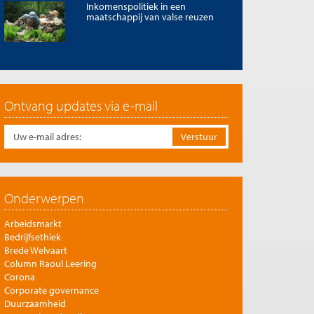
Inkomenspolitiek in een
maatschappij van valse reuzen
Ontvang updates via e-mail
Onderwerpen
Arbeidsmarkt
Bedrijfsethiek
Brede Welvaart
Column Raoul Leering
Corona
Corporate governance
Duurzaamheid