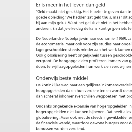
Er is meer in het leven dan geld
“Geld maakt niet gelukkig. Het is beter te geven dan t
goede opleiding.” We hadden zat geld thuis, maar dit 
bij aan mijn geluk. Want het geluk zit niet in het hebb
anderen. En dat je elke dag de kans kunt grijpen iets te
De Nederlandse Nobelprijswinnaar economie (1969), Ja
de econometrie, maar ook voor zijn studies naar ongeli
lagergeschoolden steeds minder aan het werk komen en
Ook globalisering heeft ongelijkheid tussen geschoo
vergroot. De hoogopgeleiden profiteren immers van go
doen, terwijl laagopgeleiden hun werk zien verdwijnen 
Onderwijs beste middel
De koninklijke weg naar een gelijkere inkomensverdeli
hoogopgeleiden dalen hun verdiensten en wordt de ong
dan achteraf inkomensverschillen wegpoetsen met prog
Ondanks ongekende expansie van hogeropgeleiden in 
hogeropgeleiden niet kunnen bijbenen. Dat heeft alle
globalisering. Maar ook met de steeds ingewikkelder 
de financiële wereld, waardoor gewone burgers voor 
bonussen worden verdiend.