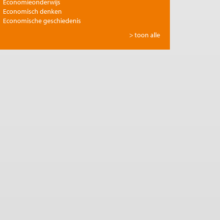
Economieonderwijs
Economisch denken
Economische geschiedenis
Energie
> toon alle
Europese integratie
Filosofie en economie
Financiële markten
Gezondheidszorg
Globalisering
Inkomensongelijkheid
Innovatie
Internationale handel
Jubileumreeks Me Judice
Kunst en cultuur
Landbouw
Macro-economische politiek
Management en organisatie
Marktwerking
Migratie en integratie
Milieu
Monetair beleid
Onderwijs en wetenschap
Ontwikkelingseconomie
Openbare financiën