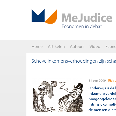
Home
Artikelen
Auteurs
Video
Econ
Scheve inkomensverhoudingen zijn scha
11 sep 2009
Rick 
Onderwijs is de
inkomensverdeli
hoogopgeleiden 
intrinsieke mot
de mensen die t