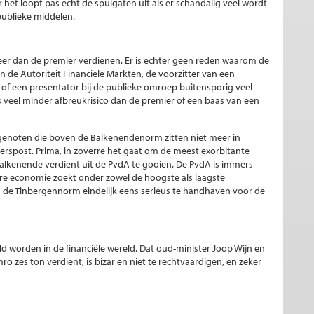
het loopt pas echt de spuigaten uit als er schandalig veel wordt
publieke middelen.
meer dan de premier verdienen. Er is echter geen reden waarom de
 de Autoriteit Financiële Markten, de voorzitter van een
 of een presentator bij de publieke omroep buitensporig veel
veel minder afbreukrisico dan de premier of een baas van een
ijgenoten die boven de Balkenendenorm zitten niet meer in
spost. Prima, in zoverre het gaat om de meest exorbitante
Balkenende verdient uit de PvdA te gooien. De PvdA is immers
aire economie zoekt onder zowel de hoogste als laagste
g de Tinbergennorm eindelijk eens serieus te handhaven voor de
ld worden in de financiële wereld. Dat oud-minister Joop Wijn en
ro zes ton verdient, is bizar en niet te rechtvaardigen, en zeker