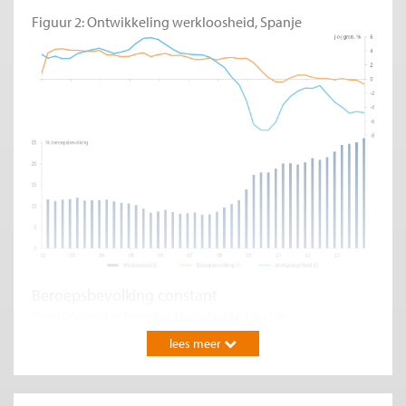
Figuur 2: Ontwikkeling werkloosheid, Spanje
Beroepsbevolking constant
Terwijl de werkgelegenheid fors daalde, bleef de
beroepsbevolking sinds 2009 min of meer constant. Dit
lees meer
resulteerde in een ongekende stijging van de werkloosheid, tot
ruim 26% van de beroepsbevolking eind 2012 (figuur 2). Dit is
zelfs voor Spaanse begrippen hoog, maar moet toch bezien
worden vanuit historisch perspectief. Ook halverwege de jaren