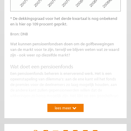
* De dekkingsgraad voor het derde kwartaal is nog onbekend
en is hier op 109 procent geprikt.
Bron: DNB
Wat kunnen pensioenfondsen doen om de golfbewegingen
van de markt voor te zijn, terwijl we blijven weten wat ze waard
zijn - ook weer op diezelfde markt?
Wat doet een pensioenfonds
Een pensioenfonds beheren is enerverend werk. Het is een
opeenstapeling van dilemma's: aan de ene kant wil het fonds
de premies voor de deelnemers zo laag mogelijk houden, aan
de andere kant zullen gepensioneerden willen dat de
uitkeringen zo hoog mogelijk zijn. Het lijkt op een goocheltruc:
ergens zo min mogelijk instoppen om er zoveel mogelijk uit te
halen. Daarnaast is het voor een pensioenfonds erg belangrijk
lees meer
om kapitaal achter de hand te hebben. De verliezen die
pensioenfondsen lijden moeten gedekt zijn door een
vermogensbuffer. Die buffer moet groot genoeg zijn om
normale beleggingsrisico's over een periode van een jaar te