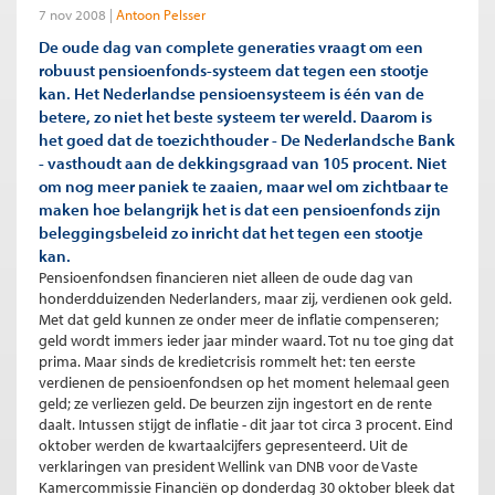
7 nov 2008
Antoon Pelsser
De oude dag van complete generaties vraagt om een
robuust pensioenfonds-systeem dat tegen een stootje
kan. Het Nederlandse pensioensysteem is één van de
betere, zo niet het beste systeem ter wereld. Daarom is
het goed dat de toezichthouder - De Nederlandsche Bank
- vasthoudt aan de dekkingsgraad van 105 procent. Niet
om nog meer paniek te zaaien, maar wel om zichtbaar te
maken hoe belangrijk het is dat een pensioenfonds zijn
beleggingsbeleid zo inricht dat het tegen een stootje
kan.
Pensioenfondsen financieren niet alleen de oude dag van
honderdduizenden Nederlanders, maar zij, verdienen ook geld.
Met dat geld kunnen ze onder meer de inflatie compenseren;
geld wordt immers ieder jaar minder waard. Tot nu toe ging dat
prima. Maar sinds de kredietcrisis rommelt het: ten eerste
verdienen de pensioenfondsen op het moment helemaal geen
geld; ze verliezen geld. De beurzen zijn ingestort en de rente
daalt. Intussen stijgt de inflatie - dit jaar tot circa 3 procent. Eind
oktober werden de kwartaalcijfers gepresenteerd. Uit de
verklaringen van president Wellink van DNB voor de Vaste
Kamercommissie Financiën op donderdag 30 oktober bleek dat