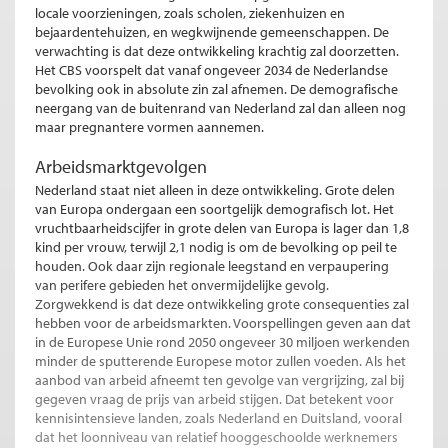
locale voorzieningen, zoals scholen, ziekenhuizen en
bejaardentehuizen, en wegkwijnende gemeenschappen. De
verwachting is dat deze ontwikkeling krachtig zal doorzetten.
Het CBS voorspelt dat vanaf ongeveer 2034 de Nederlandse
bevolking ook in absolute zin zal afnemen. De demografische
neergang van de buitenrand van Nederland zal dan alleen nog
maar pregnantere vormen aannemen.
Arbeidsmarktgevolgen
Nederland staat niet alleen in deze ontwikkeling. Grote delen
van Europa ondergaan een soortgelijk demografisch lot. Het
vruchtbaarheidscijfer in grote delen van Europa is lager dan 1,8
kind per vrouw, terwijl 2,1 nodig is om de bevolking op peil te
houden. Ook daar zijn regionale leegstand en verpaupering
van perifere gebieden het onvermijdelijke gevolg.
Zorgwekkend is dat deze ontwikkeling grote consequenties zal
hebben voor de arbeidsmarkten. Voorspellingen geven aan dat
in de Europese Unie rond 2050 ongeveer 30 miljoen werkenden
minder de sputterende Europese motor zullen voeden. Als het
aanbod van arbeid afneemt ten gevolge van vergrijzing, zal bij
gegeven vraag de prijs van arbeid stijgen. Dat betekent voor
kennisintensieve landen, zoals Nederland en Duitsland, vooral
dat het loonniveau van relatief hooggeschoolde werknemers