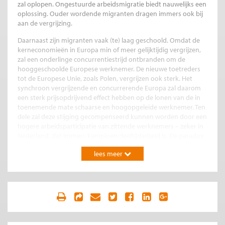
zal oplopen. Ongestuurde arbeidsmigratie biedt nauwelijks een
oplossing. Ouder wordende migranten dragen immers ook bij
aan de vergrijzing.
Daarnaast zijn migranten vaak (te) laag geschoold. Omdat de
kerneconomieën in Europa min of meer gelijktijdig vergrijzen,
zal een onderlinge concurrentiestrijd ontbranden om de
hooggeschoolde Europese werknemer. De nieuwe toetreders
tot de Europese Unie, zoals Polen, vergrijzen ook sterk. Het
synchroon vergrijzende en concurrerende Europa zal daarom
een sterk prijsopdrijvend effect hebben op de lonen van de in
toenemende mate schaarse en hoogopgeleide werknemer. Ten
dele zal deze stijging gecompenseerd kunnen worden door een
hogere arbeidsparticipatie van zittende werknemers – zeker in
Nederland, dat immers kampioen deeltijdarbeid is. De paradox
is echter dat de stijgende lonen juist de arbeidsparticipatie
lees meer
kunnen verminderen, omdat het eerder ‘uitkan’ om minder en
minder lang te werken.
Strijd om hoogopgeleiden
Het gevecht om de hooggeschoolde werknemer blijft niet
beperkt tot Europa. Landen als Australië, Canada en de
Verenigde Staten werken met een veel sterker op de
arbeidsmarkt gerichte selectie aan de grens dan gebruikelijk is