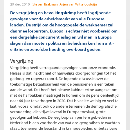
29 dec 2010
Steven Brakman
Arjen van Witteloostuijn
De vergrijzing en bevolkingskrimp heeft ingrijpende
gevolgen voor de arbeidsmarkt van alle Europese
landen. De strijd om de hoogopgeleide werknemer zal
daarmee losbarsten. Europa is echter niet voorbereid om
een dergelijke concurrentieslag en wil men in Europa
slagen dan moeten politici en beleidsmakers hun anti-
elitaire en xenofobe houding overboord gooien.
Vergrijzing
Vergrijzing heeft verregaande gevolgen voor onze economie.
Helaas is dat inzicht niet of nauwelijks doorgedrongen tot het
gedoog- en regeerakkoord. De lopende discussie over de
toekomstige betaalbaarheid van de pensioenen is een teken
aan de wand. Dat heeft het nieuwe kabinet ertoe aangezet om
met de halfbakken maatregel te komen om de pensioenleeftijd
naar 66 jaar te verhogen in 2020. Dat is veel te weinig en veel te
laat, vooral omdat ook op andere terreinen de demografische
veroudering, die vrijwel overal in Europa toeslaat, grote
gevolgen zal hebben. De leegloop van perifere gebieden in
Nederland is een voorbode van wat ons geografisch te wachten
staat: toenemende leegstand in krimpgebieden, onbetaalbare