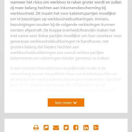
wanneer het risico om werkloos te raken groter wordt en zullen
zij meer belang hechten aan inkomensbescherming bij
werkloosheid. Dit maakt het voor kabinetspartijen moeilijker
om te bezuinigen op werkloosheidsuitkeringen. Immers,
bezuinigingen zouden bij de volgende verkiezingen kunnen
worden afgestraft. De krappe overheidsfinanciën maken het
met name voor linkse partijen moeilijker om hun voorkeur voor
genereuze werkloosheidsuitkeringen te handhaven. Het
grotere belang dat kiezers hechten aan
werkloosheidsuitkeringen zou vooral rechtse partijen
belemmeren om uitkeringen minder genereus te maken.
In een recente internationaal vergelijkende studie is de
samenhang tussen de politieke kleur van kabinetspartijen en
de hoogte van werkloosheidsuitkeringen onderzocht (Van Vliet
et al, 2012). Deze studie beslaat alle 27 lidstaten van de
Europese Unie en heeft betrekking op de periode 1990-2009.
Om de hoogte van werkloosheidsuitkeringen te kunnen
vergelijken tussen landen en door de tijd is gebruikt gemaakt
lees meer
van de netto vervangingsratio: de verhouding tussen het netto
inkomen uit een werkloosheidsuitkering en het netto inkomen
uit werk. Daarbij is gekeken naar de hoogte van de uitkering in
de beginfase van werkloosheid. Andere kenmerken, zoals de
duur van de uitkering, zijn niet in de analyse meegenomen.