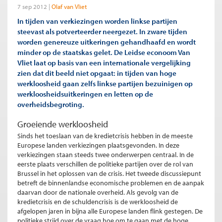
7 sep 2012
Olaf van Vliet
In tijden van verkiezingen worden linkse partijen
steevast als potverteerder neergezet. In zware tijden
worden genereuze uitkeringen gehandhaafd en wordt
minder op de staatskas gelet. De Leidse econoom Van
Vliet laat op basis van een internationale vergelijking
zien dat dit beeld niet opgaat: in tijden van hoge
werkloosheid gaan zelfs linkse partijen bezuinigen op
werkloosheidsuitkeringen en letten op de
overheidsbegroting.
Groeiende werkloosheid
Sinds het toeslaan van de kredietcrisis hebben in de meeste
Europese landen verkiezingen plaatsgevonden. In deze
verkiezingen staan steeds twee onderwerpen centraal. In de
eerste plaats verschillen de politieke partijen over de rol van
Brussel in het oplossen van de crisis. Het tweede discussiepunt
betreft de binnenlandse economische problemen en de aanpak
daarvan door de nationale overheid. Als gevolg van de
kredietcrisis en de schuldencrisis is de werkloosheid de
afgelopen jaren in bijna alle Europese landen flink gestegen. De
politieke strijd over de vraag hoe om te gaan met de hoge