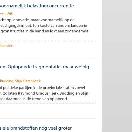
voornamelijk belastingconcurrentie
 van Dijk
richt op innovatie, maar voornamelijk op de
vestigingsklimaat, ten koste van andere landen in
ingconstructies in de hand en lokt een zogenoemde
inanciën
ngen: Oplopende fragmentatie, maar weinig
 Budding
Stijn Klarenbeek
al politieke partijen in de provinciale staten zowel
en, zo laten Raymond Gradus, Tjerk Budding en Stijn
 past daarmee in de trend van oplopend...
siele brandstoffen nóg veel groter