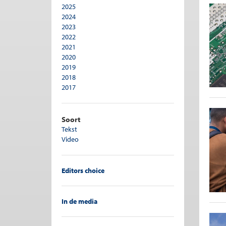
2025
Pensioen
2024
Personeelsbeleid
2023
Publieke sector
2022
Recht en economie
2021
Regulering
2020
Ruimtelijke ordening
2019
Sociale zekerheid
2018
Sport
2017
Transporteconomie
2016
Vergrijzing
2015
Verzekeringen
2014
Soort
Woningmarkt
2013
Tekst
2012
Video
2011
2010
2009
Editors choice
2008
In de media