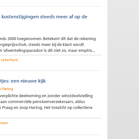
 kostenstijgingen steeds meer af op de
inds 2000 toegenomen. Betekent dit dat de rekening
rgieprijsschok, steeds meer bij de klant wordt
afwentelingsparadox’ is dit niet zo, maar empiris...
e zekerheid
otjes: een nieuwe kijk
p Hartog
verplichte deelneming en zonder winstdoelstelling
 aan commerciële pensioenverzekeraars, aldus
Praag en Joop Hartog. Het toezicht op collectieve
sioen