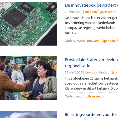
De innovatiebox bevordert 
28 mrt 2023
Julia van Rijn
Jasper H.
De innovatiebox is niet zozeer ge
bevordering van het Nederlandse 
Europa. De regeling werkt belast
race t...
Onderwerpen:
Innovatie
Openbare f
Provinciale Statenverkiezi
regionalisatie
28 mrt 2023
Raymond Gradus
Tjerk
In de afgelopen 25 jaar is het aant
absoluut als effectief fors gesteg
Klarenbeek in dit artikel zien. Dit
Onderwerp:
Publieke sector
Belastingvoordelen voor fos