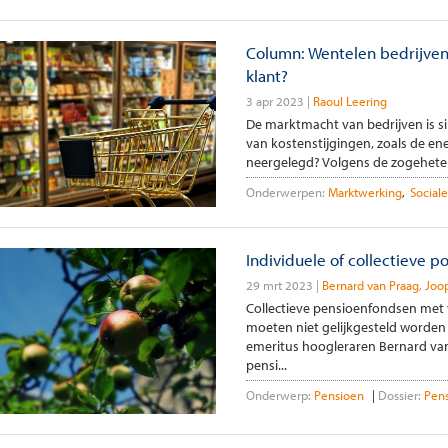
Column: Wentelen bedrijven
klant?
3 apr 2023
Raoul Leering
De marktmacht van bedrijven is s
van kostenstijgingen, zoals de ene
neergelegd? Volgens de zogeheten ‘
Onderwerpen:
Marktwerking
Social
Individuele of collectieve p
29 mrt 2023
Bernard van Praag
Joo
Collectieve pensioenfondsen met 
moeten niet gelijkgesteld worden
emeritus hoogleraren Bernard van 
pensi...
Onderwerp:
Pensioen
Dossier:
Pen