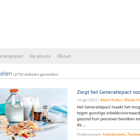
omenpanel
Vacatures
About
ikelen
(
2750
artikelen gevonden)
Zorgt het Generatiepact vo
19 apr 2023
Albert Rutten
Marike K
Het Generatiepact maakt het mog
tegen gunstige arbeidsvoorwaard
gezond hun pensioen bereiken en n
de ...
Onderwerpen:
Arbeidsmarkt
Pensio