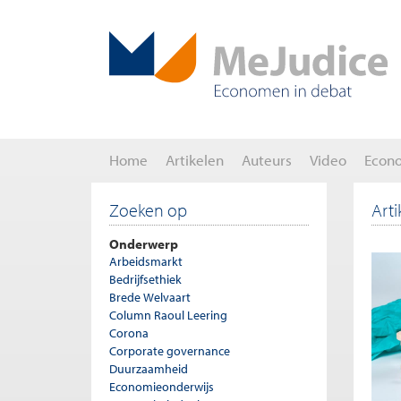
Home
Artikelen
Auteurs
Video
Econ
Zoeken op
Art
Onderwerp
Arbeidsmarkt
Bedrijfsethiek
Brede Welvaart
Column Raoul Leering
Corona
Corporate governance
Duurzaamheid
Economieonderwijs