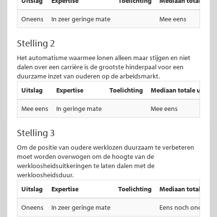
Uitslag
Expertise
Toelichting
Mediaan totale uits
Oneens
In zeer geringe mate
Mee eens
Stelling 2
Het automatisme waarmee lonen alleen maar stijgen en niet
dalen over een carrière is de grootste hinderpaal voor een
duurzame inzet van ouderen op de arbeidsmarkt.
Uitslag
Expertise
Toelichting
Mediaan totale uitslag
Mee eens
In geringe mate
Mee eens
Stelling 3
Om de positie van oudere werklozen duurzaam te verbeteren
moet worden overwogen om de hoogte van de
werkloosheidsuitkeringen te laten dalen met de
werkloosheidsduur.
Uitslag
Expertise
Toelichting
Mediaan totale uits
Oneens
In zeer geringe mate
Eens noch oneens