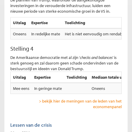
De plannen van Trump, waaronder de aangekondigde
investeringen in de verouderde infrastructuur, luiden een
nieuwe periode van sterke economische groei in de VS in.
Uitslag
Expertise
Toelichting
Oneens
In redelijke mate
Het is niet eenvoudig om rendabele o
Stelling 4
De Amerikaanse democratie met al zijn ‘
checks and balances
’ is
sterk genoeg en zal daarom geen schade ondervinden van de
bestuursstijl en ideeën van Donald Trump.
Uitslag
Expertise
Toelichting
Mediaan totale uitslag
Mee eens
In geringe mate
Oneens
> bekijk hier de meningen van de leden van het
economenpanel
Lessen van de crisis