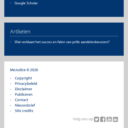
Google Scholar
Artikelen
Wat verklaart het succes en falen van prille aandelenbeurzen?
MeJudice © 2026
Copyright
Privacybeleid
Disclaimer
Publiceren
Contact
Nieuwsbrief
Site credits
Volg ons op