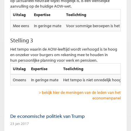
op (actuarieel neutrale wijze) mogelijk is, is een wenselijke
aanvulling op de huidige AOW-wet.
Uitslag
Expertise
Toelichting
Mee eens
In geringe mate
Voor sommige beroepen is het niet re
Stelling 3
Het tempo waarin de AOW-leeftijd wordt verhoogd is te hoog
en onzeker voor burgers om rekening mee te houden in
hun persoonlijke planning voor werk en pensioen.
Uitslag
Expertise
Toelichting
Oneens
In geringe mate
Het tempo is niet onredelijk hoog en we
> bekijk hier de meningen van de leden van het
economenpanel
De economische politiek van Trump
23 jan 2017