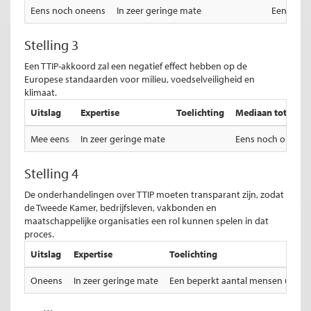
Eens noch oneens
In zeer geringe mate
Eens noc
Stelling 3
Een TTIP-akkoord zal een negatief effect hebben op de
Europese standaarden voor milieu, voedselveiligheid en
klimaat.
Uitslag
Expertise
Toelichting
Mediaan totale ui
Mee eens
In zeer geringe mate
Eens noch oneens
Stelling 4
De onderhandelingen over TTIP moeten transparant zijn, zodat
de Tweede Kamer, bedrijfsleven, vakbonden en
maatschappelijke organisaties een rol kunnen spelen in dat
proces.
Uitslag
Expertise
Toelichting
Oneens
In zeer geringe mate
Een beperkt aantal mensen uit dez