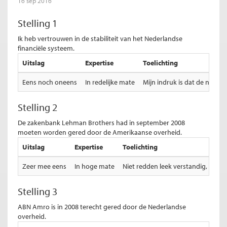
16 sep 2016
Stelling 1
Ik heb vertrouwen in de stabiliteit van het Nederlandse
financiële systeem.
Uitslag
Expertise
Toelichting
Eens noch oneens
In redelijke mate
Mijn indruk is dat de nog ve
Stelling 2
De zakenbank Lehman Brothers had in september 2008
moeten worden gered door de Amerikaanse overheid.
Uitslag
Expertise
Toelichting
Zeer mee eens
In hoge mate
Niet redden leek verstandig, maar
Stelling 3
ABN Amro is in 2008 terecht gered door de Nederlandse
overheid.