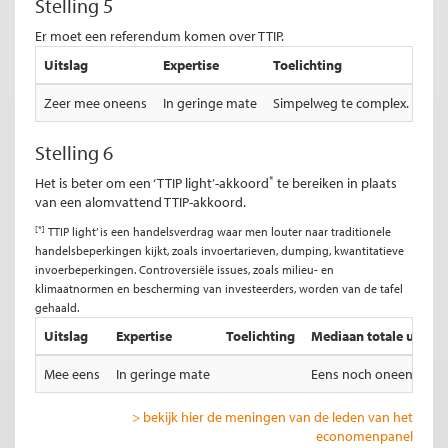
Stelling 5
Er moet een referendum komen over TTIP.
Uitslag
Expertise
Toelichting
Med
Zeer mee oneens
In geringe mate
Simpelweg te complex.
Zee
Stelling 6
*
Het is beter om een ‘TTIP light’-akkoord
te bereiken in plaats
van een alomvattend TTIP-akkoord.
[*]
TTIP light’ is een handelsverdrag waar men louter naar traditionele
handelsbeperkingen kijkt, zoals invoertarieven, dumping, kwantitatieve
invoerbeperkingen. Controversiële issues, zoals milieu- en
klimaatnormen en bescherming van investeerders, worden van de tafel
gehaald.
Uitslag
Expertise
Toelichting
Mediaan totale uitslag
Mee eens
In geringe mate
Eens noch oneens
> bekijk hier de meningen van de leden van het
economenpanel