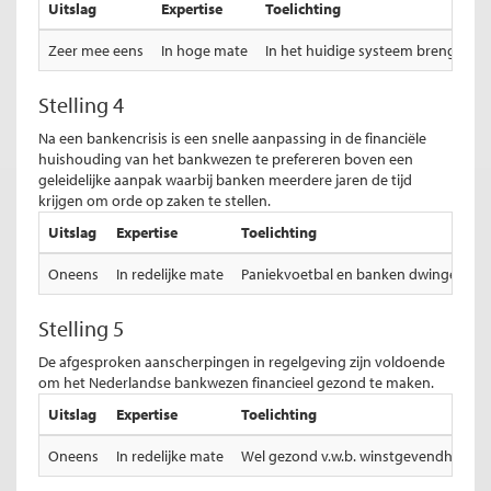
Uitslag
Expertise
Toelichting
Zeer mee eens
In hoge mate
In het huidige systeem brengt het 
Stelling 4
Na een bankencrisis is een snelle aanpassing in de financiële
huishouding van het bankwezen te prefereren boven een
geleidelijke aanpak waarbij banken meerdere jaren de tijd
krijgen om orde op zaken te stellen.
Uitslag
Expertise
Toelichting
Oneens
In redelijke mate
Paniekvoetbal en banken dwingen tot 
Stelling 5
De afgesproken aanscherpingen in regelgeving zijn voldoende
om het Nederlandse bankwezen financieel gezond te maken.
Uitslag
Expertise
Toelichting
Oneens
In redelijke mate
Wel gezond v.w.b. winstgevendheid, maa