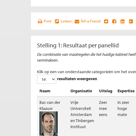
Print
Linken
Tell-a-Friend
Stelling 1: Resultaat per panellid
De combinatie van maatregelen die het huidige kabinet heeft
verminderen.
Klik op een van onderstaande categorieën om het overz
resultaten weergeven
Naam
Organisatie
Uitslag
Expertise
Bas van der
Vrije
Zeer
In zeer
Klaauw
Universiteit
mee
hoge
Amsterdam
eens
mate
en Tinbergen
Instituut