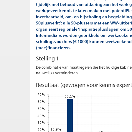
tijdelijk met behoud van uitkering aan het werk ga
werkgevers kennis te laten maken met potentiël
inzetbaarheid, om- en bijscholing en begeleiding 
50pluswerkt’: alle 50-plussers met een WW-uitkeri
organiseert regionale ‘Inspiratieplusdagen’ om 50
Intermediairs worden geprikkeld om werkzoekend
scholingsvouchers (€ 1000) kunnen werkzoekende
(mee)financieren.
Stelling 1
De combinatie van maatregelen die het huidige kabinet
nauwelijks verminderen.
Resultaat (gewogen voor kennis expert