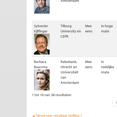
Amsterdam
Sylvester
Tilburg
Mee
In hoge
Eijffinger
University en
eens
mate
CEPR
Barbara
Rabobank,
Mee
In
Baarsma
Utrecht en
eens
redelijke
Universiteit
mate
van
Amsterdam
1 tot 10 van 38 resultaten
Terug naar resultaat stelling 1