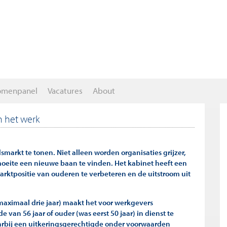
omenpanel
Vacatures
About
 het werk
smarkt te tonen. Niet alleen worden organisaties grijzer,
moeite een nieuwe baan te vinden. Het kabinet heeft een
ktpositie van ouderen te verbeteren en de uitstroom uit
maximaal drie jaar) maakt het voor werkgevers
van 56 jaar of ouder (was eerst 50 jaar) in dienst te
arbij een uitkeringsgerechtigde onder voorwaarden