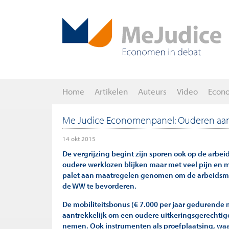
Home
Artikelen
Auteurs
Video
Econ
Me Judice Economenpanel: Ouderen aan
14 okt 2015
De vergrijzing begint zijn sporen ook op de arbeid
oudere werklozen blijken maar met veel pijn en 
palet aan maatregelen genomen om de arbeidsmar
de WW te bevorderen.
De mobiliteitsbonus (€ 7.000 per jaar gedurende 
aantrekkelijk om een oudere uitkeringsgerechtigde 
nemen. Ook instrumenten als proefplaatsing, wa