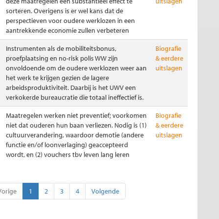
deze maatregelen een substantieel effect te
uitslagen
sorteren. Overigens is er wel kans dat de
perspectieven voor oudere werklozen in een
aantrekkende economie zullen verbeteren
Instrumenten als de mobiliteitsbonus,
Biografie
proefplaatsing en no-risk polis WW zijn
& eerdere
onvoldoende om de oudere werklozen weer aan
uitslagen
het werk te krijgen gezien de lagere
arbeidsproduktiviteit. Daarbij is het UWV een
verkokerde bureaucratie die totaal ineffectief is.
Maatregelen werken niet preventief; voorkomen
Biografie
niet dat ouderen hun baan verliezen. Nodig is (1)
& eerdere
cultuurverandering, waardoor demotie (andere
uitslagen
functie en/of loonverlaging) geaccepteerd
wordt, en (2) vouchers tbv leven lang leren
Vorige
1
2
3
4
Volgende