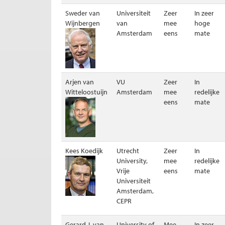
Sweder van
Universiteit
Zeer
In zeer
Wijnbergen
van
mee
hoge
Amsterdam
eens
mate
Arjen van
VU
Zeer
In
Witteloostuijn
Amsterdam
mee
redelijke
eens
mate
Kees Koedijk
Utrecht
Zeer
In
University,
mee
redelijke
Vrije
eens
mate
Universiteit
Amsterdam,
CEPR
Gerard J. van
University of
Mee
In zeer