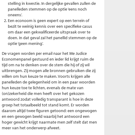
stelling in kwestie. In dergelijke gevallen zullen de
panelleden stemmen op de optie ‘eens noch
oneens’.
Een econoom is geen expert op een terrein of
bezit te weinig kennis over een specifieke casus
om daar een gekwalificeerde uitspraak over te
doen. In dat geval zal het panellid stemmen op de
optie ‘geen mening’.
De vragen worden per email naar het Me Judice
Economenpanel gestuurd en ieder lid krijgt ruim de
tijd om na te denken over de stem die hij of zij wil
uitbrengen. Zij mogen alle bronnen gebruiken die zij
willen om hun keuze te maken. Voorts krijgen alle
panelleden de gelegenheid om in een paar woorden
hun keuze toe te lichten, evenals de mate van
(on)zekerheid die men heeft over het gekozen
antwoord zodat volledig transparant is hoe in deze
groep het totaalbeeld tot stand komt. Er worden
daarom altijd twee figuren getoond: een ongewogen
en een gewogen beeld waarbij het antwoord een
hoger gewicht krijgt naarmate men zelf stelt dat men
meer van het onderwerp afweet.