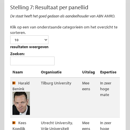
Stelling 7: Resultaat per panellid
De staat heeft het goed gedaan als aandeelhouder van ABN AMRO.
Klik op een van onderstaande categorieën om het overzicht te
sorteren.
resultaten weergeven
Zoeken:
Naam
Organisatie
Uitslag
Expertise
Harald
Tilburg University
Mee
In zeer
Benink
eens
hoge
mate
Kees
Utrecht University,
Mee
In zeer
Koedijk
Vrije Universiteit
eens
hoge