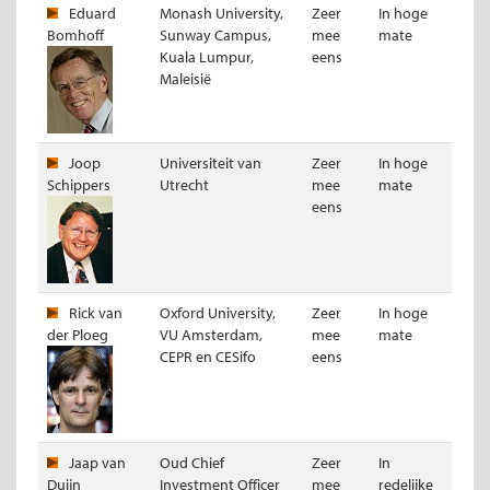
Eduard
Monash University,
Zeer
In hoge
Bomhoff
Sunway Campus,
mee
mate
Kuala Lumpur,
eens
Maleisië
Joop
Universiteit van
Zeer
In hoge
Schippers
Utrecht
mee
mate
eens
Rick van
Oxford University,
Zeer
In hoge
der Ploeg
VU Amsterdam,
mee
mate
CEPR en CESifo
eens
Jaap van
Oud Chief
Zeer
In
Duijn
Investment Officer
mee
redelijke