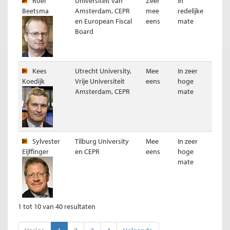
Roel
Universiteit van
Zeer
In
Beetsma
Amsterdam, CEPR
mee
redelijke
Resultaat (gewogen voor kennis expert)
en European Fiscal
eens
mate
Board
Kees
Utrecht University,
Mee
In zeer
Koedijk
Vrije Universiteit
eens
hoge
Amsterdam, CEPR
mate
Sylvester
Tilburg University
Mee
In zeer
Eijffinger
en CEPR
eens
hoge
mate
Resultaat (ongewogen)
1 tot 10 van 40 resultaten