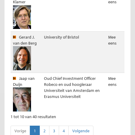
Klamer
eens
Gerard J.
University of Bristol
Mee
van den Berg
eens
Jaap van
Oud Chief Investment Officer
Mee
Duijn
Robeco en oud hoogleraar
eens
Universiteit van Amsterdam en
Erasmus Universiteit
1 tot 10 van 40 resultaten
Vorige
1
2
3
4
Volgende