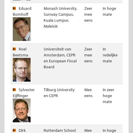
Eduard
Monash University,
Zeer
In hoge
Bomhoff
Sunway Campus,
mee
mate
Kuala Lumpur,
eens
Maleisië
Roel
Universiteit van
Zeer
In
Beetsma
Amsterdam, CEPR
mee
redelijke
en European Fiscal
eens
mate
Board
Sylvester
Tilburg University
Mee
In zeer
Eijffinger
en CEPR
eens
hoge
mate
Dirk
Rotterdam School
Mee
In hoge