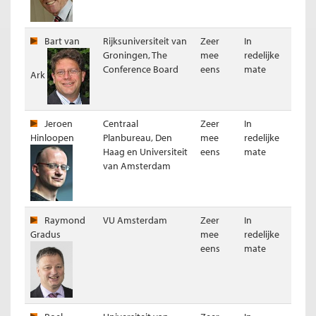
Bart van
Rijksuniversiteit van
Zeer
In
Groningen, The
mee
redelijke
Resultaat (ongewogen)
Conference Board
eens
mate
Ark
Jeroen
Centraal
Zeer
In
Hinloopen
Planbureau, Den
mee
redelijke
Haag en Universiteit
eens
mate
van Amsterdam
Raymond
VU Amsterdam
Zeer
In
Gradus
mee
redelijke
eens
mate
Resultaat per panellid stelling 6
Stelling 7
De staat heeft het goed gedaan als aandeelhouder van ABN
AMRO.