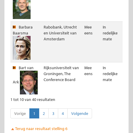
Barbara
Rabobank, Utrecht
Mee
In
Baarsma
en Universiteit van
eens
redelijke
Amsterdam
mate
Bart van
Rijksuniversiteit van
Mee
In
Groningen, The
eens
redelijke
Conference Board
mate
Ark
1 tot 10 van 40 resultaten
Vorige
1
2
3
4
Volgende
Terug naar resultaat stelling 6