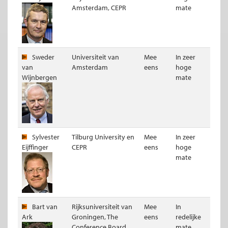
Amsterdam, CEPR
mate
Sweder
Universiteit van
Mee
In zeer
van
Amsterdam
eens
hoge
Wijnbergen
mate
Sylvester
Tilburg University en
Mee
In zeer
Eijffinger
CEPR
eens
hoge
mate
Bart van
Rijksuniversiteit van
Mee
In
Ark
Groningen, The
eens
redelijke
Conference Board
mate