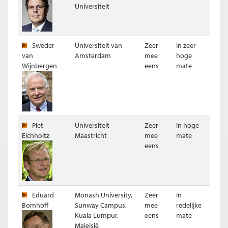
Universiteit
Sweder
Universiteit van
Zeer
In zeer
van
Amsterdam
mee
hoge
Wijnbergen
eens
mate
Piet
Universiteit
Zeer
In hoge
Resultaat (ongewogen)
Eichholtz
Maastricht
mee
mate
eens
Eduard
Monash University,
Zeer
In
Bomhoff
Sunway Campus,
mee
redelijke
Kuala Lumpur,
eens
mate
Maleisië