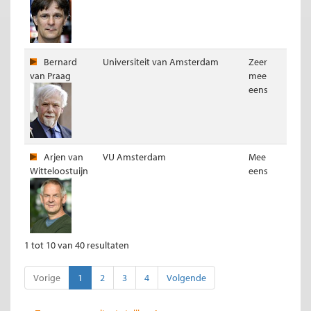
Bernard
Universiteit van Amsterdam
Zeer
van Praag
mee
eens
Arjen van
VU Amsterdam
Mee
Witteloostuijn
eens
1 tot 10 van 40 resultaten
Vorige
1
2
3
4
Volgende