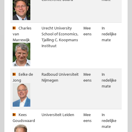
Charles
Urecht University
Mee
In
van
School of Economics,
eens
redelijke
Marrewijk
Tjalling C. Koopmans
mate
Instituut
Eelke de
Radboud Universiteit
Mee
In
Jong
Nijmegen
eens
redelijke
mate
Kees
Universiteit Leiden
Mee
In
Goudswaard
eens
redelijke
mate