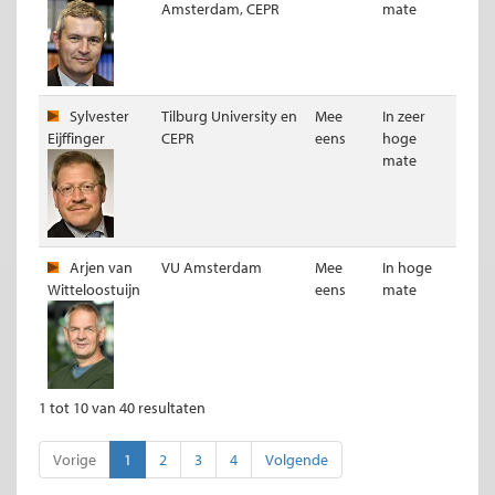
Amsterdam, CEPR
mate
Sylvester
Tilburg University en
Mee
In zeer
Eijffinger
CEPR
eens
hoge
mate
Arjen van
VU Amsterdam
Mee
In hoge
Witteloostuijn
eens
mate
1 tot 10 van 40 resultaten
Vorige
1
2
3
4
Volgende