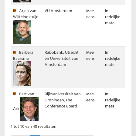
Arjen van
VU Amsterdam
Mee
In
Resultaat (ongewogen)
Witteloostuijn
eens
redelijke
mate
Barbara
Rabobank, Utrecht
Mee
In
Baarsma
en Universiteit van
eens
redelijke
Amsterdam
mate
Bart van
Rijksuniversiteit van
Mee
In
Resultaat per panellid stelling 4
Groningen, The
eens
redelijke
Stelling 5
Conference Board
mate
Ark
De rel rond de extra loonsverhoging van de top van ABN AMRO
(van maart 2015) heeft de bank reputatieschade berokkend.
1 tot 10 van 40 resultaten
Resultaat (gewogen voor kennis expert)