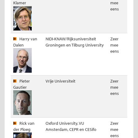
Klamer
mee
eens
Harry van
NIDI-KNAW/Rijksuniversiteit
Zeer
Dalen
Groningen en Tilburg University
mee
eens
Pieter
Vrije Universiteit
Zeer
Gautier
mee
eens
Rick van
Oxford University, VU
Zeer
der Ploeg
Amsterdam, CEPR en CESifo
mee
eens