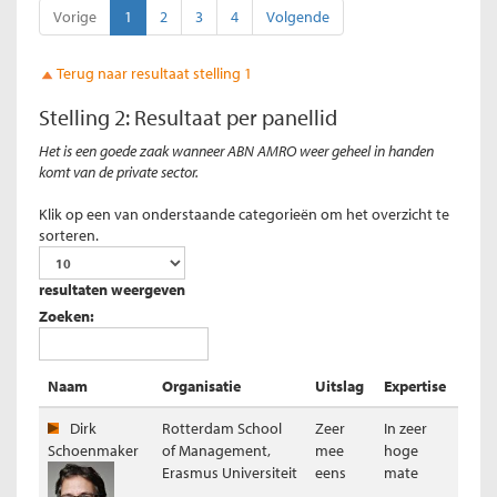
Vorige
1
2
3
4
Volgende
Terug naar resultaat stelling 1
Stelling 2: Resultaat per panellid
Het is een goede zaak wanneer ABN AMRO weer geheel in handen
komt van de private sector.
Klik op een van onderstaande categorieën om het overzicht te
sorteren.
resultaten weergeven
Resultaat (ongewogen)
Zoeken:
Naam
Organisatie
Uitslag
Expertise
Dirk
Rotterdam School
Zeer
In zeer
Schoenmaker
of Management,
mee
hoge
Erasmus Universiteit
eens
mate