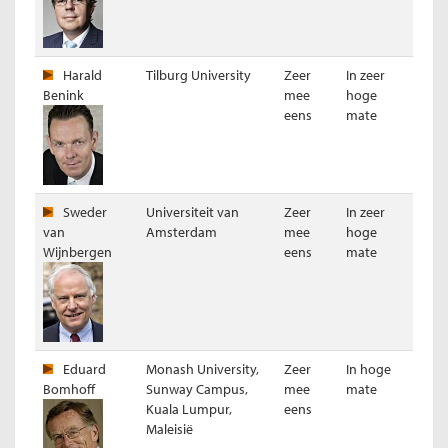
Harald
Tilburg University
Zeer
In zeer
Benink
mee
hoge
Resultaat per panellid stelling 5
eens
mate
Stelling 6
Als de staat ABN AMRO gunstig wil verkopen dan moet zij
bereid zijn meteen haar meerderheidsaandeel uit handen te
geven.
Sweder
Universiteit van
Zeer
In zeer
van
Amsterdam
mee
hoge
Resultaat (gewogen voor kennis expert)
Wijnbergen
eens
mate
Eduard
Monash University,
Zeer
In hoge
Bomhoff
Sunway Campus,
mee
mate
Kuala Lumpur,
eens
Maleisië