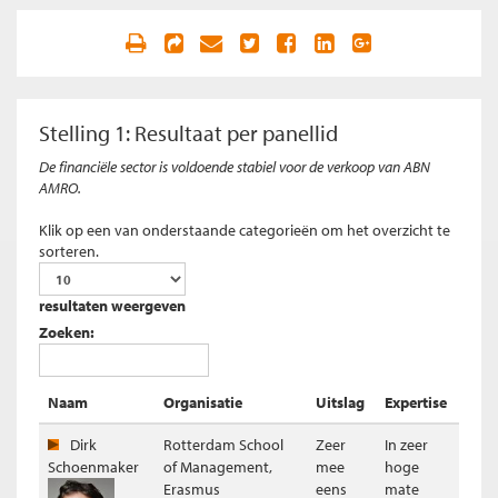
Resultaat (ongewogen)
Stelling 1: Resultaat per panellid
De financiële sector is voldoende stabiel voor de verkoop van ABN
AMRO.
Klik op een van onderstaande categorieën om het overzicht te
sorteren.
resultaten weergeven
Resultaat per panellid stelling 2
Zoeken:
Stelling 3
ABN AMRO is financieel nog niet sterk genoeg om als
zelfstandige partij mogelijke tegenslagen op te vangen met een
Naam
Organisatie
Uitslag
Expertise
leverage ratio van 3,5%.
Dirk
Rotterdam School
Zeer
In zeer
Resultaat (gewogen voor kennis expert)
Schoenmaker
of Management,
mee
hoge
Erasmus
eens
mate