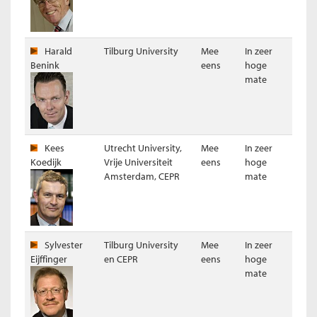
Harald
Tilburg University
Mee
In zeer
Benink
eens
hoge
Resultaat per panellid stelling 3
Stelling 4
mate
De staat had sterker moeten aandringen op het verhogen van
de leverage ratio van ABN AMRO.
Resultaat (gewogen voor kennis expert)
Kees
Utrecht University,
Mee
In zeer
Koedijk
Vrije Universiteit
eens
hoge
Amsterdam, CEPR
mate
Sylvester
Tilburg University
Mee
In zeer
Eijffinger
en CEPR
eens
hoge
mate